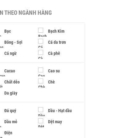
IN THEO NGÀNH HÀNG
Bạc
Bạch Kim
Bông - Sợi
Cá da trơn
Cá ngừ
Cà phê
Cacao
Cao su
Chất dẻo
Chè
Da giày
Đá quý
Dầu - Hạt dầu
Dầu mỏ
Dệt may
Điện