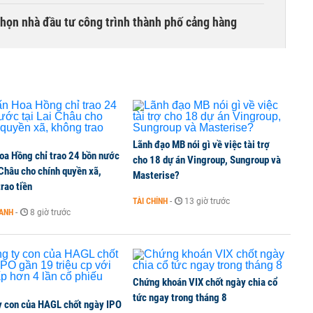
chọn nhà đầu tư công trình thành phố cảng hàng
TCK, ai đã mua vào?
Lãnh đạo MB nói gì về việc tài trợ
oa Hồng chỉ trao 24 bồn nước
ine, lao động công trình đóng BHXH bắt buộc
cho 18 dự án Vingroup, Sungroup và
 Châu cho chính quyền xã,
Masterise?
rao tiền
TÀI CHÍNH
-
13 giờ trước
OANH
-
8 giờ trước
 Văn Khoa bị khởi tố
Chứng khoán VIX chốt ngày chia cổ
tức ngay trong tháng 8
y con của HAGL chốt ngày IPO