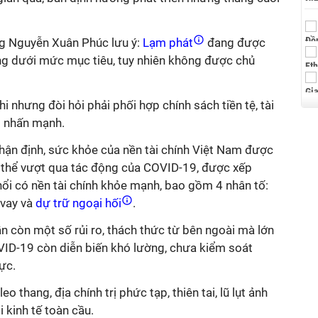
ng Nguyễn Xuân Phúc lưu ý:
Lạm phát
đang được
ng dưới mức mục tiêu, tuy nhiên không được chủ
i nhưng đòi hỏi phải phối hợp chính sách tiền tệ, tài
g nhấn mạnh.
ận định, sức khỏe của nền tài chính Việt Nam được
ó thể vượt qua tác động của COVID-19, được xếp
ổi có nền tài chính khỏe mạnh, bao gồm 4 nhân tố:
 vay và
dự trữ ngoại hối
.
ẫn còn một số rủi ro, thách thức từ bên ngoài mà lớn
OVID-19 còn diễn biến khó lường, chưa kiểm soát
ực.
 thang, địa chính trị phức tạp, thiên tai, lũ lụt ảnh
 kinh tế toàn cầu.