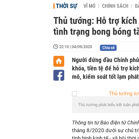
THỜI SỰ
VĨ MÔ
CHÍNH SÁCH
Đ
Thủ tướng: Hỗ trợ kích 
tình trạng bong bóng t
22:10 | 04/09/2020
Chia sẻ
Người đứng đầu Chính phủ 
khóa, tiền tệ để hỗ trợ kí
mô, kiểm soát tốt lạm phát
Thủ tướng phát biểu kết luận phi
Thông tin từ Báo điện tử Chín
tháng 8/2020 dưới sự chủ tr
tình hình kinh tế - xã hội th