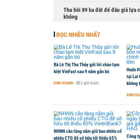
Thu hồi 89 ha đất để đấu giá lựa 
không
NHÀ ĐẤT
-
6 phút trước
ĐỌC NHIỀU NHẤT
Dòng tiền ngoại bất ngờ trở lại T
CHỨNG KHOÁN
-
7 phút trước
Bà Lê Thị Thu Thủy gửi lời chào tạm
Huấn H
Kiến nghị đưa người bán hàng onl
biệt VinFast sau 9 năm gắn bó
tại Lai
THỜI SỰ
-
10 phút trước
không t
KINH DOANH
-
2 giờ trước
KINH D
TikToker Khánh Sky, Vua Quạt, Hồ
KINH DOANH
-
13 phút trước
NHNN cần tăng nắm giữ bao nhiêu cổ
Công t
phiếu CTG để sở hữu tối thiểu 65%