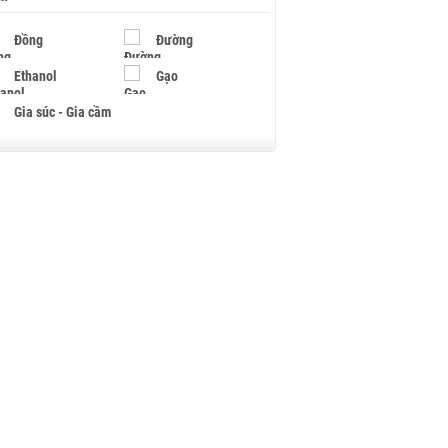
Đồng
Đường
Ethanol
Gạo
Gia súc - Gia cầm
Giấy
Gỗ
Hạt điều
Hồ tiêu - Hạt tiêu
Khí đốt
Kim loại khác
Mắc ca
Muối
Ngũ cốc
Nhựa - Hạt nhựa
Palladium
Phân bón