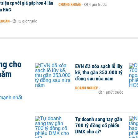
triệu cp với giá gấp hơn 4 lần
CHỨNG KHOÁN
-
4 giờ trước
ếu HAG
KHOÁN
-
12 giờ trước
ng cho
EVN đã xóa sạch lỗ lũy
 năm
kế, thu gần 353.000 tỷ
đồng sau nửa năm
DOANH NGHIỆP
-
1 phút trước
Tự doanh sang tay gần
700 tỷ đồng cổ phiếu
DMX cho ai?