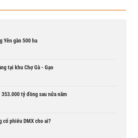
g Yên gần 500 ha
ng tại khu Chợ Gà - Gạo
ần 353.000 tỷ đồng sau nửa năm
g cổ phiếu DMX cho ai?