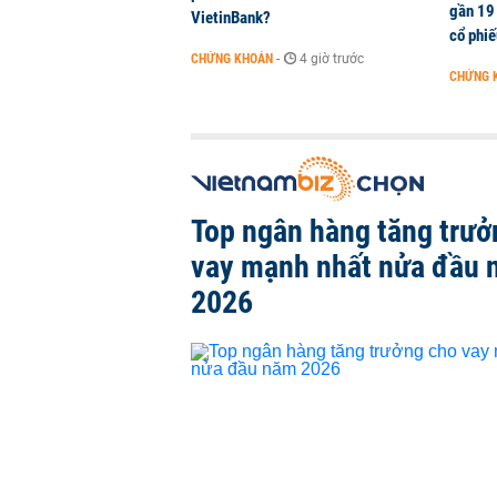
gần 19 
VietinBank?
cổ phi
CHỨNG KHOÁN
-
4 giờ trước
CHỨNG 
Top ngân hàng tăng trưở
vay mạnh nhất nửa đầu
2026