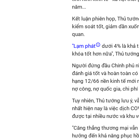
năm...
Kết luận phiên họp, Thủ tướ
kiểm soát tốt, giảm dần xuố
quan.
"Lạm phát
dưới 4% là khả th
khóa tốt hơn nữa", Thủ tướn
Người đứng đầu Chính phủ nh
đánh giá tốt và hoàn toàn c
hạng 12/66 nền kinh tế mới n
nợ công, nợ quốc gia, chi phí
Tuy nhiên, Thủ tướng lưu ý, v
nhất hiện nay là việc dịch C
được tại nhiều nước và khu v
"Căng thẳng thương mại vẫn leo
hưởng đến khả năng phục hồi