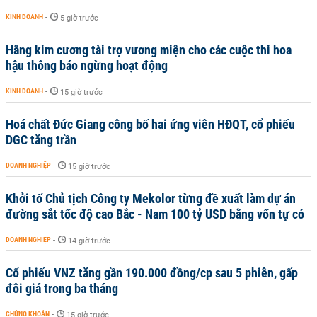
KINH DOANH
-
5 giờ trước
Hãng kim cương tài trợ vương miện cho các cuộc thi hoa
hậu thông báo ngừng hoạt động
KINH DOANH
-
15 giờ trước
Hoá chất Đức Giang công bố hai ứng viên HĐQT, cổ phiếu
DGC tăng trần
DOANH NGHIỆP
-
15 giờ trước
Khởi tố Chủ tịch Công ty Mekolor từng đề xuất làm dự án
đường sắt tốc độ cao Bắc - Nam 100 tỷ USD bằng vốn tự có
DOANH NGHIỆP
-
14 giờ trước
Cổ phiếu VNZ tăng gần 190.000 đồng/cp sau 5 phiên, gấp
đôi giá trong ba tháng
CHỨNG KHOÁN
-
15 giờ trước