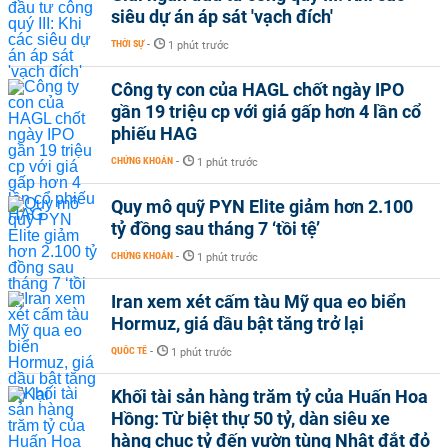
siêu dự án áp sát 'vạch đích'
THỜI SỰ
-
1 phút trước
Công ty con của HAGL chốt ngày IPO
gần 19 triệu cp với giá gấp hơn 4 lần cổ
phiếu HAG
CHỨNG KHOÁN
-
1 phút trước
Quy mô quỹ PYN Elite giảm hơn 2.100
tỷ đồng sau tháng 7 ‘tồi tệ’
CHỨNG KHOÁN
-
1 phút trước
Iran xem xét cấm tàu Mỹ qua eo biển
Hormuz, giá dầu bật tăng trở lại
QUỐC TẾ
-
1 phút trước
Khối tài sản hàng trăm tỷ của Huấn Hoa
Hồng: Từ biệt thự 50 tỷ, dàn siêu xe
hàng chục tỷ đến vườn tùng Nhật đắt đỏ