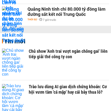
Quảng Ninh tính chi 80.000 tỷ đồng làm
đường sắt kết nối Trung Quốc
THỜI SỰ
-
7 giờ trước
Tin mới
Chủ show 'Anh trai vượt ngàn chông gai' liên
tiếp giải thế công ty con
Trào lưu dùng AI giao dịch chứng khoán: Cơ
hội vươn tầm 'cá mập' hay cái bẫy thua lỗ?