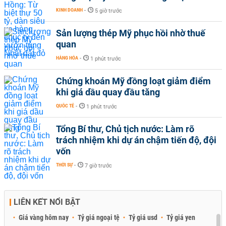
KINH DOANH
-
5 giờ trước
Sản lượng thép Mỹ phục hồi nhờ thuế
quan
HÀNG HÓA
-
1 phút trước
Chứng khoán Mỹ đồng loạt giảm điểm
khi giá dầu quay đầu tăng
QUỐC TẾ
-
1 phút trước
Tổng Bí thư, Chủ tịch nước: Làm rõ
trách nhiệm khi dự án chậm tiến độ, đội
vốn
THỜI SỰ
-
7 giờ trước
LIÊN KẾT NỔI BẬT
Giá vàng hôm nay
Tỷ giá ngoại tệ
Tỷ giá usd
Tỷ giá yen