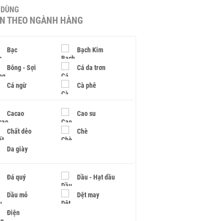
U DÙNG
IN THEO NGÀNH HÀNG
Bạc
Bạch Kim
Bông - Sợi
Cá da trơn
Cá ngừ
Cà phê
Cacao
Cao su
Chất dẻo
Chè
Da giày
Đá quý
Dầu - Hạt dầu
Dầu mỏ
Dệt may
Điện