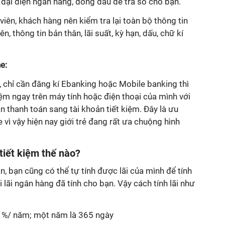
í đại diện ngân hàng, đóng dấu để trả sổ cho bạn.
viên, khách hàng nên kiểm tra lại toàn bộ thông tin
ên, thông tin bản thân, lãi suất, kỳ hạn, dấu, chữ kí
e:
y, chỉ cần đăng kí Ebanking hoặc Mobile banking thì
iệm ngay trên máy tính hoặc điện thoại của mình với
oản thanh toán sang tài khoản tiết kiệm. Đây là ưu
 vì vậy hiện nay giới trẻ đang rất ưa chuộng hình
 tiết kiệm thế nào?
ản, bạn cũng có thể tự tính được lãi của mình để tính
i lãi ngân hàng đã tính cho bạn. Vậy cách tính lãi như
ổi %/ năm; một năm là 365 ngày