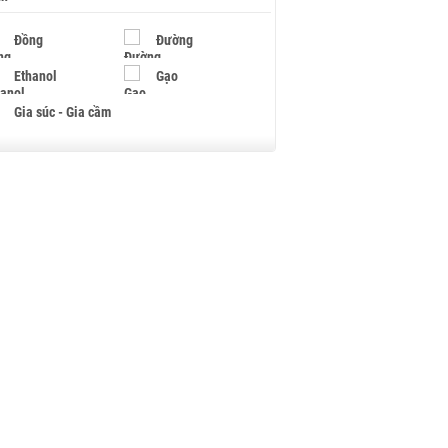
Đồng
Đường
Ethanol
Gạo
Gia súc - Gia cầm
Giấy
Gỗ
Hạt điều
Hồ tiêu - Hạt tiêu
Khí đốt
Kim loại khác
Mắc ca
Muối
Ngũ cốc
Nhựa - Hạt nhựa
Palladium
Phân bón