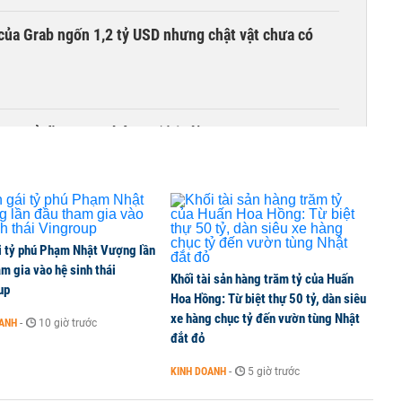
của Grab ngốn 1,2 tỷ USD nhưng chật vật chưa có
00 tỷ đồng sau tháng 7 ‘tồi tệ’
i tỷ phú Phạm Nhật Vượng lần
m gia vào hệ sinh thái
Khối tài sản hàng trăm tỷ của Huấn
up
Hoa Hồng: Từ biệt thự 50 tỷ, dàn siêu
xe hàng chục tỷ đến vườn tùng Nhật
OANH
-
10 giờ trước
đắt đỏ
KINH DOANH
-
5 giờ trước