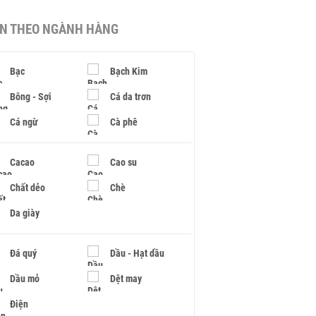
IN THEO NGÀNH HÀNG
Bạc
Bạch Kim
Bông - Sợi
Cá da trơn
Cá ngừ
Cà phê
Cacao
Cao su
Chất dẻo
Chè
Da giày
Đá quý
Dầu - Hạt dầu
Dầu mỏ
Dệt may
Điện