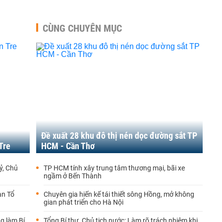
CÙNG CHUYÊN MỤC
Đề xuất 28 khu đô thị nén dọc đường sắt TP
Tre
HCM - Cần Thơ
ỷ, Chủ
TP HCM tính xây trung tâm thương mại, bãi xe
ngầm ở Bến Thành
an Tổ
Chuyên gia hiến kế tái thiết sông Hồng, mở không
gian phát triển cho Hà Nội
g làm Bí
Tổng Bí thư, Chủ tịch nước: Làm rõ trách nhiệm khi