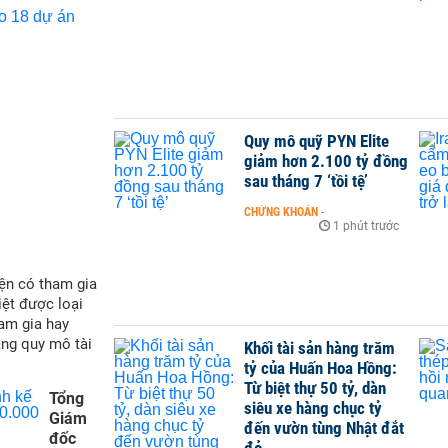
Quy mô quỹ PYN Elite
giảm hơn 2.100 tỷ đồng
sau tháng 7 ‘tồi tệ’
CHỨNG KHOÁN
-
1 phút trước
ện có tham gia
iệt được loại
ham gia hay
ăng quy mô tài
Khối tài sản hàng trăm
tỷ của Huấn Hoa Hồng:
Từ biệt thự 50 tỷ, dàn
Tổng
siêu xe hàng chục tỷ
Giám
đến vườn tùng Nhật đắt
đốc
đỏ