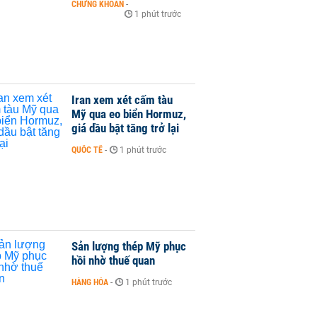
CHỨNG KHOÁN
-
1 phút trước
Iran xem xét cấm tàu
Mỹ qua eo biển Hormuz,
giá dầu bật tăng trở lại
QUỐC TẾ
-
1 phút trước
Sản lượng thép Mỹ phục
hồi nhờ thuế quan
HÀNG HÓA
-
1 phút trước