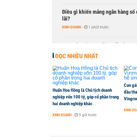
Điều gì khiến mảng ngân hàng số 
lãi?
KINH DOANH
-
1 phút trước
Quy mô quỹ PYN Elite giảm hơn 2.1
CHỨNG KHOÁN
-
1 phút trước
ĐỌC NHIỀU NHẤT
Con gá
Huấn Hoa Hồng là Chủ tịch doanh
đầu tha
nghiệp vốn 100 tỷ, góp cổ phần trong
Vingro
hai doanh nghiệp khác
KINH D
KINH DOANH
-
9 giờ trước