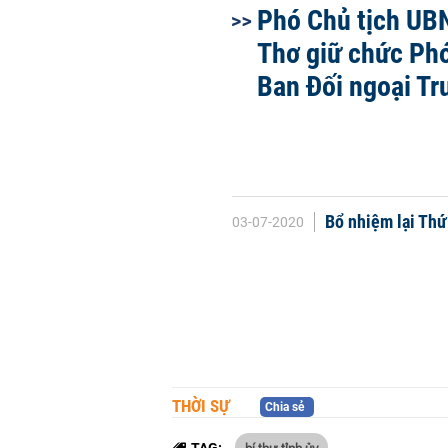
Phó Chủ tịch UB
Thơ giữ chức Ph
Ban Đối ngoại T
Bổ nhiệm lại Thứ
03-07-2020
THỜI SỰ
Chia sẻ
bí thư tỉnh ủy