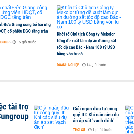
ất Đức Giang công bố hai ứng
ĐQT, cổ phiếu DGC tăng trần
Khởi tố Chủ tịch Công ty Mekolor
từng đề xuất làm dự án đường sắt
NGHIỆP
-
15 giờ trước
tốc độ cao Bắc - Nam 100 tỷ USD
bằng vốn tự có
DOANH NGHIỆP
-
14 giờ trước
c tài trợ
Giải ngân đầu tư công
Sungroup
quý III: Khi các siêu dự
án áp sát 'vạch đích'
THỜI SỰ
-
1 phút trước