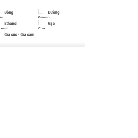
Đồng
Đường
Ethanol
Gạo
Gia súc - Gia cầm
Giấy
Gỗ
Hạt điều
Hồ tiêu - Hạt tiêu
Khí đốt
Kim loại khác
Mắc ca
Muối
Ngũ cốc
Nhựa - Hạt nhựa
Palladium
Phân bón