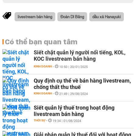
livestream bán hàng
Đoàn DI Băng
dầu xả Hanayuki
Có thể bạn quan tâm
Siết chặt quản lý người nổi tiếng, KOL,
KOC livestream bán hàng
KINH DOANH
-
10:50 | 20/01/2025
Quy định cụ thể về bán hàng livestream,
chống thất thu thuế
KINH DOANH
-
21:49 | 29/08/2024
Siết quản lý thuế trong hoạt động
livestream bán hàng
THỜI SỰ
-
19:34 | 01/08/2024
Giải pháp quản lý thuế đối với hoạt động