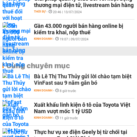
thương mại điện tử, livestream bán hàng
THỜI SỰ
-
20:46 | 13/07/2024
Gần 43.000 người bán hàng online bị
kiểm tra khai, nộp thuế
KINH DOANH
-
19:07 | 09/07/2024
Cùng chuyên mục
Bà Lê Thị Thu Thủy gửi lời chào tạm biệt
VinFast sau 9 năm gắn bó
KINH DOANH
-
8 giờ trước
Xuất khẩu linh kiện ô tô của Toyota Việt
Nam vượt mốc 1 tỷ USD
KINH DOANH
-
11 giờ trước
Thực hư vụ xe điện Geely bị từ chối tại