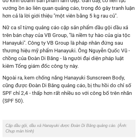
đó kinh doanh sản phẩm làm đẹp. Gần đây, cô liên tục
vướng ồn ào liên quan quảng cáo, trong đó gây tranh luận
hơn cả là lời giới thiệu "một viên bằng 5 kg rau củ".
Nữ ca sĩ từng quảng cáo cặp sản phẩm dầu gội dầu xả
trên bán chạy của VB Group, "là niềm tự hào của gia tộc
Hanayuki". Công ty VB Group là pháp nhân đứng sau
thương hiệu mỹ phẩm Hanayuki. Ông Nguyễn Quốc Vũ -
chồng của Đoàn Di Băng - là người đại diện pháp luật
kiêm Tổng giám đốc công ty này.
Ngoài ra, kem chống nắng Hanayuki Sunscreen Body,
cũng được Đoàn Di Băng quảng cáo, bị thu hồi do chỉ số
SPF chỉ 2,4 - thấp hơn rất nhiều so với công bố trên nhãn
(SPF 50).
Cặp dầu gội, dầu xả Hanayuki được Đoàn Di Băng quảng cáo. (Ảnh:
Chụp màn hình
)