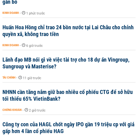
gắn bó
KINH DOANH
-
1 phút trước
Huấn Hoa Hồng chỉ trao 24 bồn nước tại Lai Châu cho chính
quyền xã, không trao tiền
KINH DOANH
-
6 giờ trước
Lãnh đạo MB nói gì về việc tài trợ cho 18 dự án Vingroup,
Sungroup và Masterise?
TÀI CHÍNH
-
11 giờ trước
NHNN cần tăng nắm giữ bao nhiêu cổ phiếu CTG để sở hữu
tối thiểu 65% VietinBank?
CHỨNG KHOÁN
-
2 giờ trước
Công ty con của HAGL chốt ngày IPO gần 19 triệu cp với giá
gấp hơn 4 lần cổ phiếu HAG