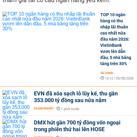
tham gia tái cơ cấu ngân hàng yếu kém.
TOP 10 ngân
hàng có thu
nhập lãi thuần
cao nhất nửa
đầu năm 2026:
VietinBank
vươn lên dẫn
đầu, 5 nhà băng
tăng trên 30%
TÀI CHÍNH
-
15:12 | 05/08/2026
EVN đã xóa sạch lỗ lũy kế, thu gần
353.000 tỷ đồng sau nửa năm
DOANH NGHIỆP
-
1 phút trước
DMX hút gần 700 tỷ đồng vốn ngoại
trong phiên thứ hai lên HOSE