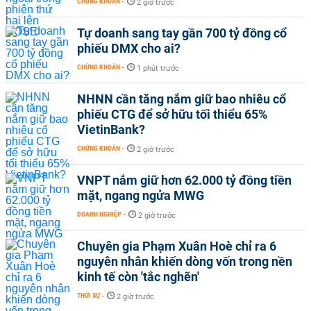
CHỨNG KHOÁN
-
2 giờ trước
Tự doanh sang tay gần 700 tỷ đồng cổ
phiếu DMX cho ai?
CHỨNG KHOÁN
-
1 phút trước
NHNN cần tăng nắm giữ bao nhiêu cổ
phiếu CTG để sở hữu tối thiểu 65%
VietinBank?
CHỨNG KHOÁN
-
2 giờ trước
VNPT nắm giữ hơn 62.000 tỷ đồng tiền
mặt, ngang ngửa MWG
DOANH NGHIỆP
-
2 giờ trước
Chuyên gia Phạm Xuân Hoè chỉ ra 6
nguyên nhân khiến dòng vốn trong nền
kinh tế còn 'tắc nghẽn'
THỜI SỰ
-
2 giờ trước