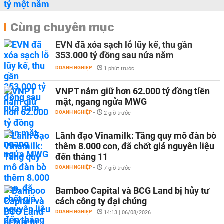
Cùng chuyên mục
EVN đã xóa sạch lỗ lũy kế, thu gần
353.000 tỷ đồng sau nửa năm
DOANH NGHIỆP
-
1 phút trước
VNPT nắm giữ hơn 62.000 tỷ đồng tiền
mặt, ngang ngửa MWG
DOANH NGHIỆP
-
2 giờ trước
Lãnh đạo Vinamilk: Tăng quy mô đàn bò
thêm 8.000 con, đã chốt giá nguyên liệu
đến tháng 11
DOANH NGHIỆP
-
7 giờ trước
Bamboo Capital và BCG Land bị hủy tư
cách công ty đại chúng
DOANH NGHIỆP
-
14:13 | 06/08/2026