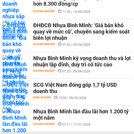
hơn 8.300 đồng/cp
DOANH NGHIỆP
-
11:05 | 14/05/2026
ĐHĐCĐ Nhựa Bình Minh: ‘Giá bán khó
quay về mức cũ’, chuyển sang kiểm soát
biên lợi nhuận
DOANH NGHIỆP
-
07:52 | 29/04/2026
Nhựa Bình Minh kỳ vọng doanh thu và lợi
nhuận lập đỉnh, duy trì cổ tức cao
DOANH NGHIỆP
-
07:20 | 09/04/2026
SCG Việt Nam đóng góp 1,7 tỷ USD
doanh thu
KINH DOANH
-
15:59 | 09/02/2026
Nhựa Bình Minh lần đầu lãi hơn 1.200 tỷ
một năm
DOANH NGHIỆP
-
07:17 | 17/01/2026