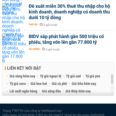
Đề xuất miễn 30% thuế thu nhập cho hộ
kinh doanh, doanh nghiệp có doanh thu
dưới 10 tỷ đồng
THỜI SỰ
-
3 giờ trước
BIDV sắp phát hành gần 500 triệu cổ
phiếu, tăng vốn lên gần 77.800 tỷ
TÀI CHÍNH
-
3 giờ trước
LIÊN KẾT NỔI BẬT
Giá vàng hôm nay
Tỷ giá ngoại tệ
Tỷ giá usd
Tỷ giá yen
Tỷ giá euro
Giá heo hơi
Giá cà phê
Giá tiêu hôm nay
Lãi suất ngân hàng
Giá xăng dầu
Giá thép hôm nay
Giá sầu riêng
Giá thịt heo
Giá gạo
Giá cao su
Best Retail Brokers
Diễn đàn đầu tư Việt Nam 2026
Trang TTĐTTH của công ty VietNewsCorp
Giấy phép số 3323/GP-TTĐT do Sở VH&TT TP.HCM cấp ngày 20/3/2026