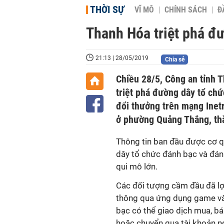
THỜI SỰ
VĨ MÔ
CHÍNH SÁCH
Đ
Thanh Hóa triệt phá đ
21:13 | 28/05/2019
Chia sẻ
Chiều 28/5, Công an tỉnh 
triệt phá đường dây tổ ch
đổi thưởng trên mạng Inet
ở phường Quảng Thắng, th
Thông tin ban đầu được cơ q
dây tổ chức đánh bạc và đán
qui mô lớn.
Các đối tượng cầm đầu đã lợ
thông qua ứng dụng game và 
bạc có thể giao dịch mua, bá
hoặc chuyển qua tài khoản n