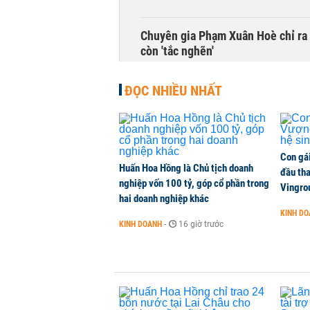
Chuyên gia Phạm Xuân Hoè chỉ ra 
còn 'tắc nghẽn'
THỜI SỰ
-
1 phút trước
ĐỌC NHIỀU NHẤT
Con gá
Huấn Hoa Hồng là Chủ tịch doanh
đầu tha
nghiệp vốn 100 tỷ, góp cổ phần trong
Vingro
hai doanh nghiệp khác
KINH D
KINH DOANH
-
16 giờ trước