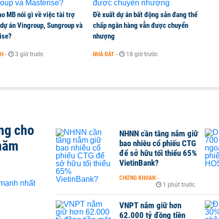
o MB nói gì về việc tài trợ
Đề xuất dự án bất động sản đang thế
 dự án Vingroup, Sungroup và
chấp ngân hàng vẫn được chuyển
ise?
nhượng
NH
-
3 giờ trước
NHÀ ĐẤT
-
18 giờ trước
ng cho
NHNN cần tăng nắm giữ
 năm
bao nhiêu cổ phiếu CTG
để sở hữu tối thiểu 65%
VietinBank?
CHỨNG KHOÁN
-
1 phút trước
VNPT nắm giữ hơn
62.000 tỷ đồng tiền