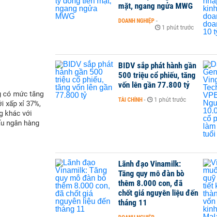
mặt, ngang ngửa MWG
DOANH NGHIỆP
-
1 phút trước
BIDV sắp phát hành gần
500 triệu cổ phiếu, tăng
vốn lên gần 77.800 tỷ
g có mức tăng
TÀI CHÍNH
-
1 phút trước
i xấp xỉ 37%,
g khác với
ấu ngân hàng
Lãnh đạo Vinamilk:
Tăng quy mô đàn bò
thêm 8.000 con, đã
chốt giá nguyên liệu đến
tháng 11