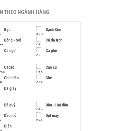
IN THEO NGÀNH HÀNG
Bạc
Bạch Kim
Bông - Sợi
Cá da trơn
Cá ngừ
Cà phê
Cacao
Cao su
Chất dẻo
Chè
Da giày
Đá quý
Dầu - Hạt dầu
Dầu mỏ
Dệt may
Điện