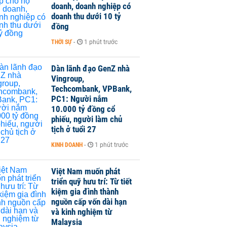
doanh, doanh nghiệp có
doanh thu dưới 10 tỷ
đồng
THỜI SỰ
-
1 phút trước
Dàn lãnh đạo GenZ nhà
Vingroup,
Techcombank, VPBank,
PC1: Người nắm
10.000 tỷ đồng cổ
phiếu, người làm chủ
tịch ở tuổi 27
KINH DOANH
-
1 phút trước
Việt Nam muốn phát
triển quỹ hưu trí: Từ tiết
kiệm gia đình thành
nguồn cấp vốn dài hạn
và kinh nghiệm từ
Malaysia