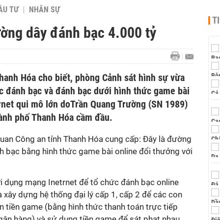
ẦU TƯ
NHÂN SỰ
T
ường dây đánh bạc 4.000 tỷ
Thanh Hóa cho biết, phòng Cảnh sát hình sự vừa
ức đánh bạc và đánh bạc dưới hình thức game bài
rnet qui mô lớn doTrần Quang Trường (SN 1989)
ành phố Thanh Hóa cầm đầu.
uan Công an tỉnh Thanh Hóa cung cấp: Đây là đường
h bạc bằng hình thức game bài online đổi thưởng với
i dụng mạng Inetrnet để tổ chức đánh bạc online
xây dựng hệ thống đại lý cấp 1, cấp 2 để các con
n tiền game (bằng hình thức thanh toán trực tiếp
gân hàng) và sử dụng tiền game để sát phạt nhau