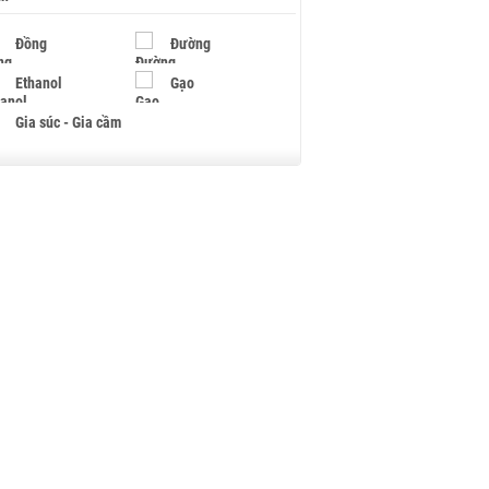
Đồng
Đường
Ethanol
Gạo
Gia súc - Gia cầm
Giấy
Gỗ
Hạt điều
Hồ tiêu - Hạt tiêu
Khí đốt
Kim loại khác
Mắc ca
Muối
Ngũ cốc
Nhựa - Hạt nhựa
Palladium
Phân bón