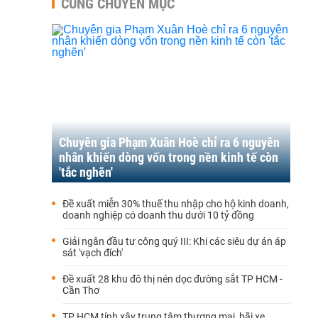
CÙNG CHUYÊN MỤC
Chuyên gia Phạm Xuân Hoè chỉ ra 6 nguyên
nhân khiến dòng vốn trong nền kinh tế còn
'tắc nghẽn'
Đề xuất miễn 30% thuế thu nhập cho hộ kinh doanh,
doanh nghiệp có doanh thu dưới 10 tỷ đồng
Giải ngân đầu tư công quý III: Khi các siêu dự án áp
sát 'vạch đích'
Đề xuất 28 khu đô thị nén dọc đường sắt TP HCM -
Cần Thơ
TP HCM tính xây trung tâm thương mại, bãi xe