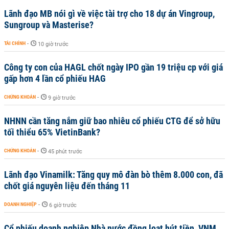
Lãnh đạo MB nói gì về việc tài trợ cho 18 dự án Vingroup,
Sungroup và Masterise?
TÀI CHÍNH
-
10 giờ trước
Công ty con của HAGL chốt ngày IPO gần 19 triệu cp với giá
gấp hơn 4 lần cổ phiếu HAG
CHỨNG KHOÁN
-
9 giờ trước
NHNN cần tăng nắm giữ bao nhiêu cổ phiếu CTG để sở hữu
tối thiểu 65% VietinBank?
CHỨNG KHOÁN
-
45 phút trước
Lãnh đạo Vinamilk: Tăng quy mô đàn bò thêm 8.000 con, đã
chốt giá nguyên liệu đến tháng 11
DOANH NGHIỆP
-
6 giờ trước
Cổ phiếu doanh nghiệp Nhà nước đồng loạt hút tiền, VNM,