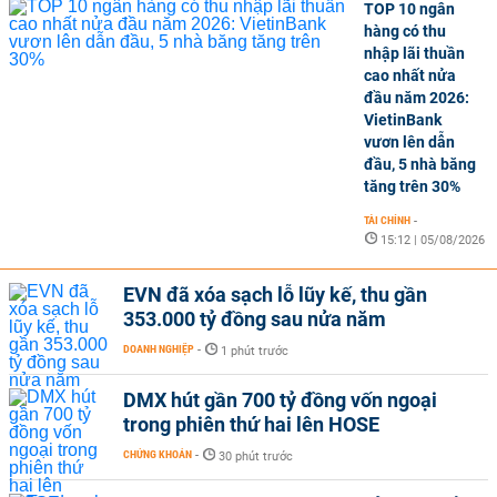
TOP 10 ngân
hàng có thu
nhập lãi thuần
cao nhất nửa
đầu năm 2026:
VietinBank
vươn lên dẫn
đầu, 5 nhà băng
tăng trên 30%
TÀI CHÍNH
-
15:12 | 05/08/2026
EVN đã xóa sạch lỗ lũy kế, thu gần
353.000 tỷ đồng sau nửa năm
DOANH NGHIỆP
-
1 phút trước
DMX hút gần 700 tỷ đồng vốn ngoại
trong phiên thứ hai lên HOSE
CHỨNG KHOÁN
-
30 phút trước