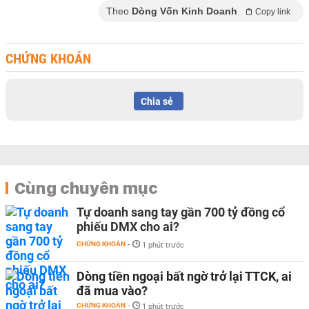
Theo
Dòng Vốn Kinh Doanh
Copy link
CHỨNG KHOÁN
Chia sẻ
Cùng chuyên mục
Tự doanh sang tay gần 700 tỷ đồng cổ
phiếu DMX cho ai?
CHỨNG KHOÁN
-
1 phút trước
Dòng tiền ngoại bất ngờ trở lại TTCK, ai
đã mua vào?
CHỨNG KHOÁN
-
1 phút trước