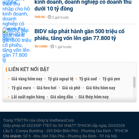
kinh doanh, doanh nghiệp có doanh thu
dưới 10 tỷ đồng
THỜI SỰ
-
2 giờ trước
BIDV sắp phát hành gần 500 triệu cổ
phiếu, tăng vốn lên gần 77.800 tỷ
TÀI CHÍNH
-
1 giờ trước
LIÊN KẾT NỔI BẬT
Giá vàng hôm nay
Tỷ giá ngoại tệ
Tỷ giá usd
Tỷ giá yen
Tỷ giá euro
Giá heo hơi
Giá cà phê
Giá tiêu hôm nay
Lãi suất ngân hàng
Giá xăng dầu
Giá thép hôm nay
Giá sầu riêng
Giá thịt heo
Giá gạo
Giá cao su
Best Retail Brokers
Diễn đàn đầu tư Việt Nam 2026
Trang TTĐTTH của công ty VietNewsCorp
Giấy phép số 3323/GP-TTĐT do Sở VH&TT TP.HCM cấp ngày 20/3/2026
Lầu 5 - Compa Building - 293 Điện Biên Phủ - Phường Gia Định - TP.HCM
Chi nhánh:
Số 5 - Khu 38A Trần Phú - Phường Ba Đình - TP. Hà Nội