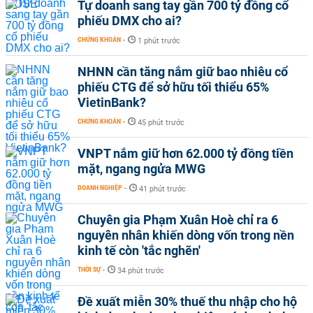
Tự doanh sang tay gần 700 tỷ đồng cổ
phiếu DMX cho ai?
CHỨNG KHOÁN
-
1 phút trước
NHNN cần tăng nắm giữ bao nhiêu cổ
phiếu CTG để sở hữu tối thiểu 65%
VietinBank?
CHỨNG KHOÁN
-
45 phút trước
VNPT nắm giữ hơn 62.000 tỷ đồng tiền
mặt, ngang ngửa MWG
DOANH NGHIỆP
-
41 phút trước
Chuyên gia Phạm Xuân Hoè chỉ ra 6
nguyên nhân khiến dòng vốn trong nền
kinh tế còn 'tắc nghẽn'
THỜI SỰ
-
34 phút trước
Đề xuất miễn 30% thuế thu nhập cho hộ