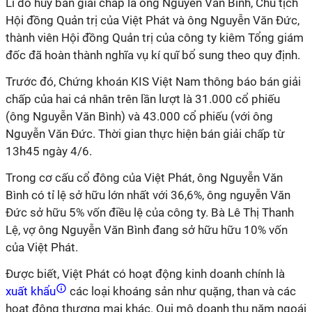
Lí do hủy bán giải chấp là ông Nguyễn Văn Bình, Chủ tịch
Hội đồng Quản trị của Việt Phát và ông Nguyễn Văn Đức,
thành viên Hội đồng Quản trị của công ty kiêm Tổng giám
đốc đã hoàn thành nghĩa vụ kí quĩ bổ sung theo quy định.
Trước đó, Chứng khoán KIS Việt Nam thông báo bán giải
chấp của hai cá nhân trên lần lượt là 31.000 cổ phiếu
(ông Nguyễn Văn Bình) và 43.000 cổ phiếu (với ông
Nguyễn Văn Đức. Thời gian thực hiện bán giải chấp từ
13h45 ngày 4/6.
Trong cơ cấu cổ đông của Việt Phát, ông Nguyễn Văn
Bình có tỉ lệ sở hữu lớn nhất với 36,6%, ông nguyễn Văn
Đức sở hữu 5% vốn điều lệ của công ty. Bà Lê Thị Thanh
Lệ, vợ ông Nguyễn Văn Bình đang sở hữu hữu 10% vốn
của Việt Phát.
Được biết, Việt Phát có hoạt động kinh doanh chính là
xuất khẩu
các loại khoáng sản như quặng, than và các
hoạt động thương mại khác. Qui mô doanh thu năm ngoái