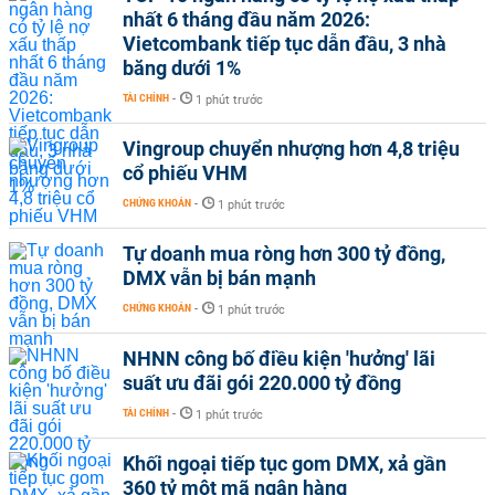
nhất 6 tháng đầu năm 2026:
Vietcombank tiếp tục dẫn đầu, 3 nhà
băng dưới 1%
TÀI CHÍNH
-
1 phút trước
Vingroup chuyển nhượng hơn 4,8 triệu
cổ phiếu VHM
CHỨNG KHOÁN
-
1 phút trước
Tự doanh mua ròng hơn 300 tỷ đồng,
DMX vẫn bị bán mạnh
CHỨNG KHOÁN
-
1 phút trước
NHNN công bố điều kiện 'hưởng' lãi
suất ưu đãi gói 220.000 tỷ đồng
TÀI CHÍNH
-
1 phút trước
Khối ngoại tiếp tục gom DMX, xả gần
360 tỷ một mã ngân hàng