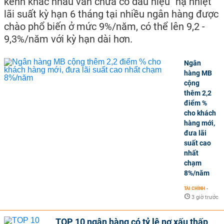
kênh khác nhau vẫn chưa có dấu hiệu "hạ nhiệt"
lãi suất kỳ hạn 6 tháng tại nhiều ngân hàng được
chào phổ biến ở mức 9%/năm, có thể lên 9,2 -
9,3%/năm với kỳ hạn dài hơn.
Ngân
hàng MB
cộng
thêm 2,2
điểm %
cho khách
hàng mới,
đưa lãi
suất cao
nhất
chạm
8%/năm
TÀI CHÍNH
-
3 giờ trước
TOP 10 ngân hàng có tỷ lệ nợ xấu thấp