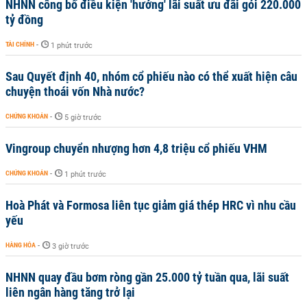
NHNN công bố điều kiện 'hưởng' lãi suất ưu đãi gói 220.000
tỷ đồng
TÀI CHÍNH
-
1 phút trước
Sau Quyết định 40, nhóm cổ phiếu nào có thể xuất hiện câu
chuyện thoái vốn Nhà nước?
CHỨNG KHOÁN
-
5 giờ trước
Vingroup chuyển nhượng hơn 4,8 triệu cổ phiếu VHM
CHỨNG KHOÁN
-
1 phút trước
Hoà Phát và Formosa liên tục giảm giá thép HRC vì nhu cầu
yếu
HÀNG HÓA
-
3 giờ trước
NHNN quay đầu bơm ròng gần 25.000 tỷ tuần qua, lãi suất
liên ngân hàng tăng trở lại