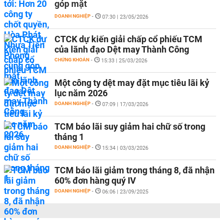
góp mặt
DOANH NGHIỆP
-
07:30 | 23/05/2026
CTCK dự kiến giải chấp cổ phiếu TCM
của lãnh đạo Dệt may Thành Công
CHỨNG KHOÁN
-
15:33 | 25/03/2026
Một công ty dệt may đặt mục tiêu lãi kỷ
lục năm 2026
DOANH NGHIỆP
-
07:09 | 17/03/2026
TCM báo lãi suy giảm hai chữ số trong
tháng 1
DOANH NGHIỆP
-
15:34 | 03/03/2026
TCM báo lãi giảm trong tháng 8, đã nhận
60% đơn hàng quý IV
DOANH NGHIỆP
-
06:06 | 23/09/2025