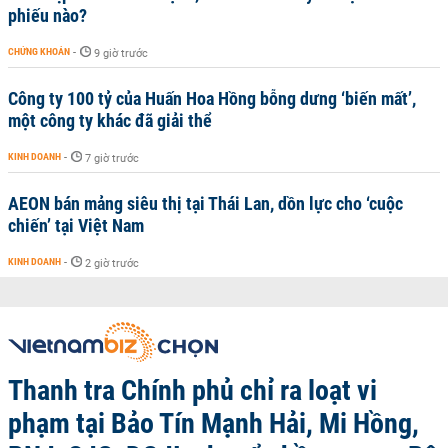
phiếu nào?
CHỨNG KHOÁN
-
9 giờ trước
Công ty 100 tỷ của Huấn Hoa Hồng bỗng dưng ‘biến mất’,
một công ty khác đã giải thể
KINH DOANH
-
7 giờ trước
AEON bán mảng siêu thị tại Thái Lan, dồn lực cho ‘cuộc
chiến’ tại Việt Nam
KINH DOANH
-
2 giờ trước
Thanh tra Chính phủ chỉ ra loạt vi
phạm tại Bảo Tín Mạnh Hải, Mi Hồng,