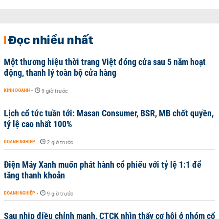
Đọc nhiều nhất
Một thương hiệu thời trang Việt đóng cửa sau 5 năm hoạt
động, thanh lý toàn bộ cửa hàng
KINH DOANH
-
9 giờ trước
Lịch cổ tức tuần tới: Masan Consumer, BSR, MB chốt quyền,
tỷ lệ cao nhất 100%
DOANH NGHIỆP
-
2 giờ trước
Điện Máy Xanh muốn phát hành cổ phiếu với tỷ lệ 1:1 để
tăng thanh khoản
DOANH NGHIỆP
-
9 giờ trước
Sau nhịp điều chỉnh mạnh, CTCK nhìn thấy cơ hội ở nhóm cổ