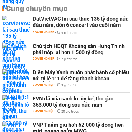
Cùng chuyên mục
DatVietVAC lãi sau thuế 135 tỷ đồng nửa
đầu năm, dồn 6 concert vào cuối năm
DOANH NGHIỆP
-
6 giờ trước
Chủ tịch HĐQT Khoáng sản Hưng Thịnh
phải nộp lại hơn 1.500 tỷ đồng
DOANH NGHIỆP
-
7 giờ trước
Điện Máy Xanh muốn phát hành cổ phiếu
với tỷ lệ 1:1 để tăng thanh khoản
DOANH NGHIỆP
-
9 giờ trước
EVN đã xóa sạch lỗ lũy kế, thu gần
353.000 tỷ đồng sau nửa năm
DOANH NGHIỆP
-
20 giờ trước
VNPT nắm giữ hơn 62.000 tỷ đồng tiền
mặt, ngang ngửa MWG