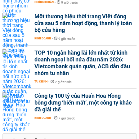
CHỨNG KHOÁN
-
9 giờ trước
Một thương hiệu thời trang Việt đóng
cửa sau 5 năm hoạt động, thanh lý toàn
bộ cửa hàng
KINH DOANH
-
9 giờ trước
TOP 10 ngân hàng lãi lớn nhất từ kinh
doanh ngoại hối nửa đầu năm 2026:
Vietcombank quán quân, ACB dẫn đầu
nhóm tư nhân
TÀI CHÍNH
-
2 giờ trước
Công ty 100 tỷ của Huấn Hoa Hồng
bỗng dưng ‘biến mất’, một công ty khác
đã giải thể
KINH DOANH
-
7 giờ trước