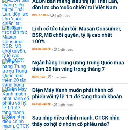
AEON bán mảng siêu thị tại Thái Lan,
dồn lực cho ‘cuộc chiến’ tại Việt Nam
KINH DOANH
-
2 giờ trước
Lịch cổ tức tuần tới: Masan Consumer,
BSR, MB chốt quyền, tỷ lệ cao nhất
100%
DOANH NGHIỆP
-
2 giờ trước
Ngân hàng Trung ương Trung Quốc mua
thêm 20 tấn vàng trong tháng 7
HÀNG HÓA
-
1 giờ trước
Điện Máy Xanh muốn phát hành cổ
phiếu với tỷ lệ 1:1 để tăng thanh khoản
DOANH NGHIỆP
-
9 giờ trước
Sau nhịp điều chỉnh mạnh, CTCK nhìn
thấy cơ hội ở nhóm cổ phiếu nào?