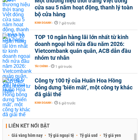
Một thương hiệu thời trang Việt đóng
cửa sau 5 năm hoạt động, thanh lý toàn
bộ cửa hàng
KINH DOANH
-
7 giờ trước
TOP 10 ngân hàng lãi lớn nhất từ kinh
doanh ngoại hối nửa đầu năm 2026:
Vietcombank quán quân, ACB dẫn đầu
nhóm tư nhân
TÀI CHÍNH
-
1 giờ trước
Công ty 100 tỷ của Huấn Hoa Hồng
bỗng dưng ‘biến mất’, một công ty khác
đã giải thể
KINH DOANH
-
6 giờ trước
LIÊN KẾT NỔI BẬT
Giá vàng hôm nay
Tỷ giá ngoại tệ
Tỷ giá usd
Tỷ giá yen