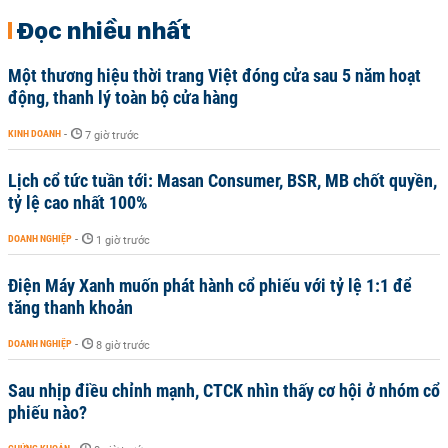
Đọc nhiều nhất
Một thương hiệu thời trang Việt đóng cửa sau 5 năm hoạt
động, thanh lý toàn bộ cửa hàng
KINH DOANH
-
7 giờ trước
Lịch cổ tức tuần tới: Masan Consumer, BSR, MB chốt quyền,
tỷ lệ cao nhất 100%
DOANH NGHIỆP
-
1 giờ trước
Điện Máy Xanh muốn phát hành cổ phiếu với tỷ lệ 1:1 để
tăng thanh khoản
DOANH NGHIỆP
-
8 giờ trước
Sau nhịp điều chỉnh mạnh, CTCK nhìn thấy cơ hội ở nhóm cổ
phiếu nào?