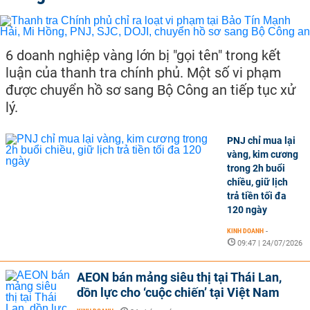
6 doanh nghiệp vàng lớn bị "gọi tên" trong kết
luận của thanh tra chính phủ. Một số vi phạm
được chuyển hồ sơ sang Bộ Công an tiếp tục xử
lý.
PNJ chỉ mua lại
vàng, kim cương
trong 2h buổi
chiều, giữ lịch
trả tiền tối đa
120 ngày
KINH DOANH
-
09:47 | 24/07/2026
AEON bán mảng siêu thị tại Thái Lan,
dồn lực cho ‘cuộc chiến’ tại Việt Nam