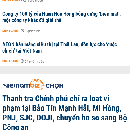
CHỨNG KHOÁN
-
8 giờ trước
Công ty 100 tỷ của Huấn Hoa Hồng bỗng dưng ‘biến mất’,
một công ty khác đã giải thể
KINH DOANH
-
6 giờ trước
AEON bán mảng siêu thị tại Thái Lan, dồn lực cho ‘cuộc
chiến’ tại Việt Nam
KINH DOANH
-
24 phút trước
Thanh tra Chính phủ chỉ ra loạt vi
phạm tại Bảo Tín Mạnh Hải, Mi Hồng,
PNJ, SJC, DOJI, chuyển hồ sơ sang Bộ
Công an