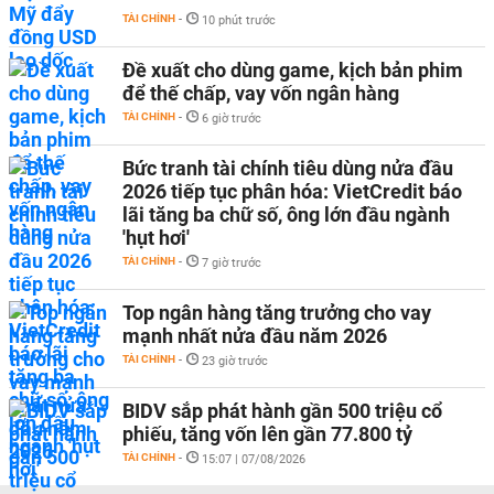
TÀI CHÍNH
-
10 phút trước
Đề xuất cho dùng game, kịch bản phim
để thế chấp, vay vốn ngân hàng
TÀI CHÍNH
-
6 giờ trước
Bức tranh tài chính tiêu dùng nửa đầu
2026 tiếp tục phân hóa: VietCredit báo
lãi tăng ba chữ số, ông lớn đầu ngành
'hụt hơi'
TÀI CHÍNH
-
7 giờ trước
Top ngân hàng tăng trưởng cho vay
mạnh nhất nửa đầu năm 2026
TÀI CHÍNH
-
23 giờ trước
BIDV sắp phát hành gần 500 triệu cổ
phiếu, tăng vốn lên gần 77.800 tỷ
TÀI CHÍNH
-
15:07 | 07/08/2026