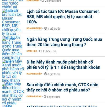
KINH DOANH
-
24 phút trước
Lịch cổ tức tuần tới: Masan Consumer,
BSR, MB chốt quyền, tỷ lệ cao nhất
100%
DOANH NGHIỆP
-
1 giờ trước
Ngân hàng Trung ương Trung Quốc mua
thêm 20 tấn vàng trong tháng 7
HÀNG HÓA
-
1 phút trước
Điện Máy Xanh muốn phát hành cổ
phiếu với tỷ lệ 1:1 để tăng thanh khoản
DOANH NGHIỆP
-
8 giờ trước
Sau nhịp điều chỉnh mạnh, CTCK nhìn
thấy cơ hội ở nhóm cổ phiếu nào?
CHỨNG KHOÁN
-
8 giờ trước