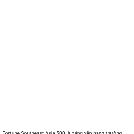
Fortune Southeast Asia 500 là bảng xếp hạng thường