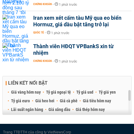
CHỨNG KHOÁN
-
1 phút trước
Iran xem xét cấm tàu Mỹ qua eo biển
Hormuz, giá dầu bật tăng trở lại
QUỐC TẾ
-
1 phút trước
Thành viên HĐQT VPBankS xin từ
nhiệm
CHỨNG KHOÁN
-
1 phút trước
LIÊN KẾT NỔI BẬT
Giá vàng hôm nay
Tỷ giá ngoại tệ
Tỷ giá usd
Tỷ giá yen
Tỷ giá euro
Giá heo hơi
Giá cà phê
Giá tiêu hôm nay
Lãi suất ngân hàng
Giá xăng dầu
Giá thép hôm nay
Giá sầu riêng
Giá thịt heo
Giá gạo
Giá cao su
Best Retail Brokers
Diễn đàn đầu tư Việt Nam 2026
Trang TTĐTTH của công ty VietNewsCorp