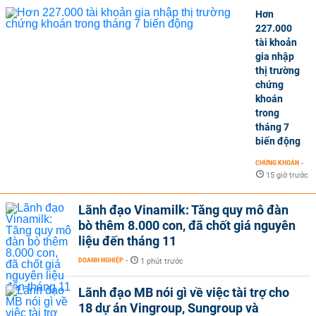
Hơn
227.000
tài khoản
gia nhập
thị trường
chứng
khoán
trong
tháng 7
biến động
CHỨNG KHOÁN
-
15 giờ trước
Lãnh đạo Vinamilk: Tăng quy mô đàn
bò thêm 8.000 con, đã chốt giá nguyên
liệu đến tháng 11
DOANH NGHIỆP
-
1 phút trước
Lãnh đạo MB nói gì về việc tài trợ cho
18 dự án Vingroup, Sungroup và