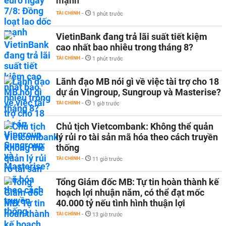
mạnh
TÀI CHÍNH
-
1 phút trước
VietinBank đang trả lãi suất tiết kiệm
cao nhất bao nhiêu trong tháng 8?
TÀI CHÍNH
-
1 phút trước
Lãnh đạo MB nói gì về việc tài trợ cho 18
dự án Vingroup, Sungroup và Masterise?
TÀI CHÍNH
-
1 giờ trước
Chủ tịch Vietcombank: Không thể quản
lý rủi ro tài sản mã hóa theo cách truyền
thống
TÀI CHÍNH
-
11 giờ trước
Tổng Giám đốc MB: Tự tin hoàn thành kế
hoạch lợi nhuận năm, có thể đạt mốc
40.000 tỷ nếu tình hình thuận lợi
TÀI CHÍNH
-
13 giờ trước