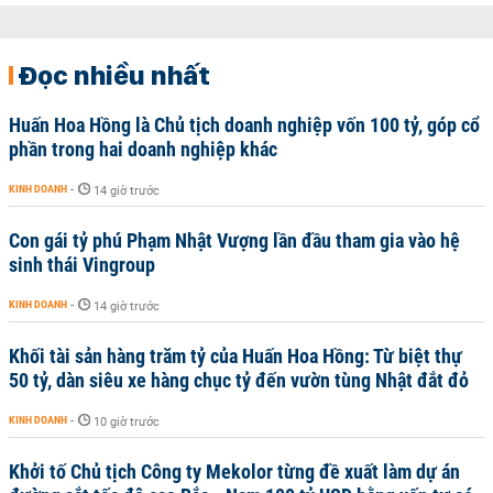
Đọc nhiều nhất
Huấn Hoa Hồng là Chủ tịch doanh nghiệp vốn 100 tỷ, góp cổ
phần trong hai doanh nghiệp khác
KINH DOANH
-
14 giờ trước
Con gái tỷ phú Phạm Nhật Vượng lần đầu tham gia vào hệ
sinh thái Vingroup
KINH DOANH
-
14 giờ trước
Khối tài sản hàng trăm tỷ của Huấn Hoa Hồng: Từ biệt thự
50 tỷ, dàn siêu xe hàng chục tỷ đến vườn tùng Nhật đắt đỏ
KINH DOANH
-
10 giờ trước
Khởi tố Chủ tịch Công ty Mekolor từng đề xuất làm dự án