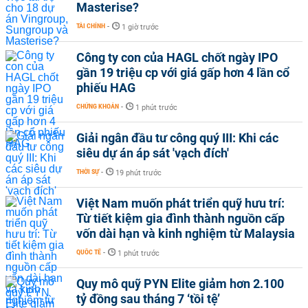
Masterise?
TÀI CHÍNH
-
1 giờ trước
Công ty con của HAGL chốt ngày IPO
gần 19 triệu cp với giá gấp hơn 4 lần cổ
phiếu HAG
CHỨNG KHOÁN
-
1 phút trước
Giải ngân đầu tư công quý III: Khi các
siêu dự án áp sát 'vạch đích'
THỜI SỰ
-
19 phút trước
Việt Nam muốn phát triển quỹ hưu trí:
Từ tiết kiệm gia đình thành nguồn cấp
vốn dài hạn và kinh nghiệm từ Malaysia
QUỐC TẾ
-
1 phút trước
Quy mô quỹ PYN Elite giảm hơn 2.100
tỷ đồng sau tháng 7 ‘tồi tệ’