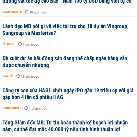
đường sắt tốc độ cao Bắc - Nam 100 tỷ USD bằng vốn tự có
DOANH NGHIỆP
-
18 giờ trước
Lãnh đạo MB nói gì về việc tài trợ cho 18 dự án Vingroup,
Sungroup và Masterise?
TÀI CHÍNH
-
1 giờ trước
Đề xuất dự án bất động sản đang thế chấp ngân hàng vẫn
được chuyển nhượng
NHÀ ĐẤT
-
16 giờ trước
Công ty con của HAGL chốt ngày IPO gần 19 triệu cp với giá
gấp hơn 4 lần cổ phiếu HAG
CHỨNG KHOÁN
-
1 phút trước
Tổng Giám đốc MB: Tự tin hoàn thành kế hoạch lợi nhuận
năm, có thể đạt mốc 40.000 tỷ nếu tình hình thuận lợi