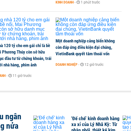
KINH DOANH
-
1 phút trước
à 10 ngày liên tục
Một doanh nghiệp cảng biển không
à 120 tỷ cho em gái chỉ là bề
còn đáp ứng điều kiện đại chúng,
ai Phương Thúy còn sở hữu
VietinBank quyết tâm thoái vốn
c đầu tư từ chứng khoán, trái
ới nhà hàng, phim ảnh
DOANH NGHIỆP
-
12 giờ trước
OANH
-
11 giờ trước
ều ngân
'Đế chế’ kinh doanh hàng
ng nửa
xa xỉ của Lý Nhã Kỳ: Từ
phân phối, thiết kế kim