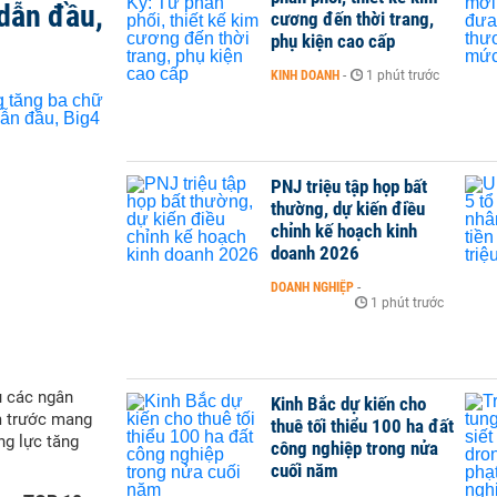
dẫn đầu,
cương đến thời trang,
phụ kiện cao cấp
KINH DOANH
-
1 phút trước
PNJ triệu tập họp bất
thường, dự kiến điều
chỉnh kế hoạch kinh
doanh 2026
DOANH NGHIỆP
-
1 phút trước
ụ các ngân
Kinh Bắc dự kiến cho
m trước mang
thuê tối thiểu 100 ha đất
ng lực tăng
công nghiệp trong nửa
cuối năm