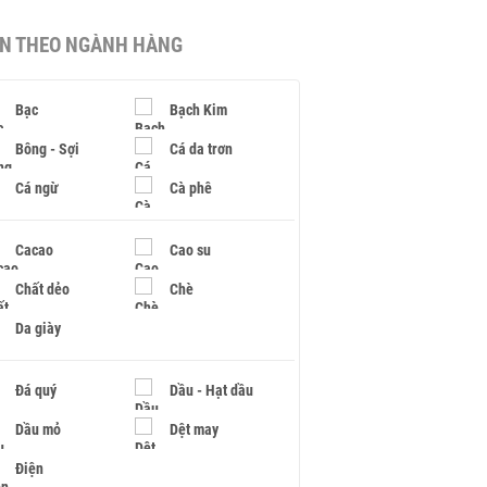
IN THEO NGÀNH HÀNG
Bạc
Bạch Kim
Bông - Sợi
Cá da trơn
Cá ngừ
Cà phê
Cacao
Cao su
Chất dẻo
Chè
Da giày
Đá quý
Dầu - Hạt dầu
Dầu mỏ
Dệt may
Điện