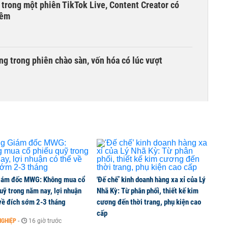
 trong một phiên TikTok Live, Content Creator có
đêm
g trong phiên chào sàn, vốn hóa có lúc vượt
iếu thu về hơn 3.600 tỷ, lãi suất trả lên tới
iến giảm 15% trong năm 2026
iám đốc MWG: Không mua cổ
'Đế chế’ kinh doanh hàng xa xỉ của Lý
uỹ trong năm nay, lợi nhuận
Nhã Kỳ: Từ phân phối, thiết kế kim
về đích sớm 2-3 tháng
cương đến thời trang, phụ kiện cao
cấp
 kiến điều chỉnh kế hoạch kinh doanh 2026
NGHIỆP
-
16 giờ trước