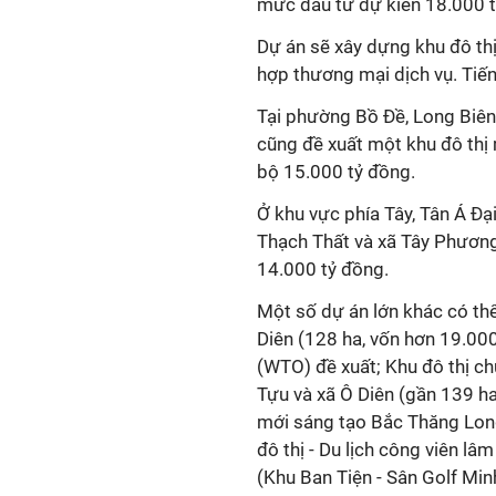
mức đầu tư dự kiến 18.000 t
Dự án sẽ xây dựng khu đô thị 
hợp thương mại dịch vụ. Tiế
Tại phường Bồ Đề, Long Biên
cũng đề xuất một khu đô thị
bộ 15.000 tỷ đồng.
Ở khu vực phía Tây, Tân Á Đạ
Thạch Thất và xã Tây Phương
14.000 tỷ đồng.
Một số dự án lớn khác có th
Diên (128 ha, vốn hơn 19.0
(WTO) đề xuất; Khu đô thị c
Tựu và xã Ô Diên (gần 139 ha
mới sáng tạo Bắc Thăng Long
đô thị - Du lịch công viên lâ
(Khu Ban Tiện - Sân Golf Minh