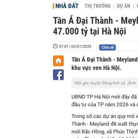
NHÀ ĐẤT
THỊ TRƯỜNG
DỰ ÁN
Tân Á Đại Thành - Mey
47.000 tỷ tại Hà Nội
07:47 | 03/07/2026
Chia sẻ
Tân Á Đại Thành - Meyland 
khu vực ven Hà Nội.
Một góc huyện Đông Anh cũ. (Ảnh
UBND TP Hà Nội mới đây đã 
đầu tư của TP năm 2026 và c
Trong số các dự án quy mô v
Thành - Meyland đề xuất thực 
mới Bắc Hồng, xã Phúc Thịnh 