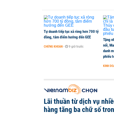
DOANH NGHIỆP
-
1 phút trước
Đề xuất hai phương án nghỉ tết 7 v
THỜI SỰ
-
1 phút trước
Tự doanh tiếp tục xả ròng hơn 700 tỷ
đồng, tâm điểm hướng đến GEE
Tặng nh
nổi, M
CHỨNG KHOÁN
-
9 giờ trước
danh mụ
phiếu t
KINH D
Lãi thuần từ dịch vụ nhi
hàng tăng ba chữ số tro