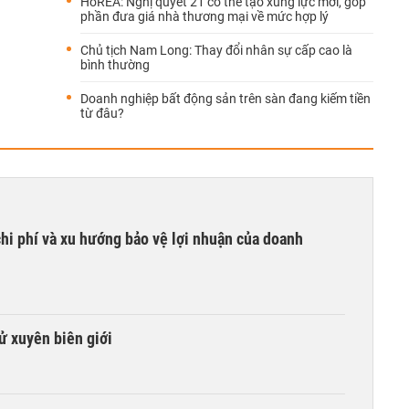
HoREA: Nghị quyết 21 có thể tạo xung lực mới, góp
phần đưa giá nhà thương mại về mức hợp lý
Chủ tịch Nam Long: Thay đổi nhân sự cấp cao là
bình thường
Doanh nghiệp bất động sản trên sàn đang kiếm tiền
từ đâu?
hi phí và xu hướng bảo vệ lợi nhuận của doanh
tử xuyên biên giới