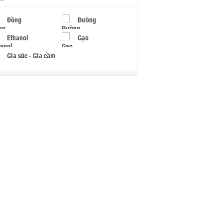
Đồng
Đường
Ethanol
Gạo
Gia súc - Gia cầm
Giấy
Gỗ
Hạt điều
Hồ tiêu - Hạt tiêu
Khí đốt
Kim loại khác
Mắc ca
Muối
Ngũ cốc
Nhựa - Hạt nhựa
Palladium
Phân bón