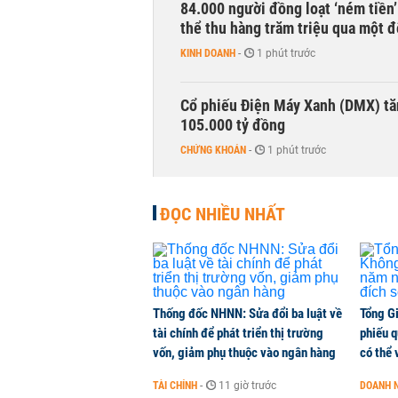
84.000 người đồng loạt ‘ném tiền’
thể thu hàng trăm triệu qua một 
KINH DOANH
-
1 phút trước
Cổ phiếu Điện Máy Xanh (DMX) tăn
105.000 tỷ đồng
CHỨNG KHOÁN
-
1 phút trước
Sacombank phát hành ba đợt trái ph
ĐỌC NHIỀU NHẤT
10%/năm
TÀI CHÍNH
-
1 phút trước
Xuất khẩu gạo của Thái Lan dự k
Thống đốc NHNN: Sửa đổi ba luật về
Tổng G
HÀNG HÓA
-
1 phút trước
tài chính để phát triển thị trường
phiếu q
vốn, giảm phụ thuộc vào ngân hàng
có thể 
PNJ triệu tập họp bất thường, dự
TÀI CHÍNH
-
11 giờ trước
DOANH 