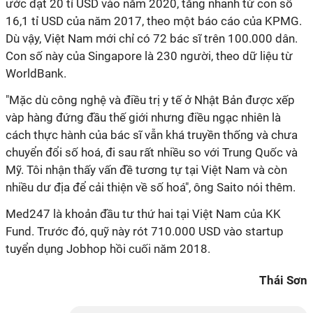
ước đạt 20 tỉ USD vào năm 2020, tăng nhanh từ con số
16,1 tỉ USD của năm 2017, theo một báo cáo của KPMG.
Dù vậy, Việt Nam mới chỉ có 72 bác sĩ trên 100.000 dân.
Con số này của Singapore là 230 người, theo dữ liệu từ
WorldBank.
"Mặc dù công nghệ và điều trị y tế ở Nhật Bản được xếp
vàp hàng đứng đầu thế giới nhưng điều ngạc nhiên là
cách thực hành của bác sĩ vẫn khá truyền thống và chưa
chuyển đổi số hoá, đi sau rất nhiều so với Trung Quốc và
Mỹ. Tôi nhận thấy vấn đề tương tự tại Việt Nam và còn
nhiều dư địa để cải thiện về số hoá", ông Saito nói thêm.
Med247 là khoản đầu tư thứ hai tại Việt Nam của KK
Fund. Trước đó, quỹ này rót 710.000 USD vào startup
tuyển dụng Jobhop hồi cuối năm 2018.
Thái Sơn