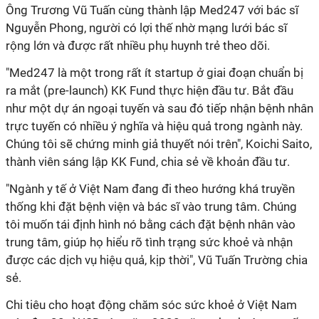
Ông Trương Vũ Tuấn cùng thành lập Med247 với bác sĩ
Nguyễn Phong, người có lợi thế nhờ mạng lưới bác sĩ
rộng lớn và được rất nhiều phụ huynh trẻ theo dõi.
"Med247 là một trong rất ít startup ở giai đoạn chuẩn bị
ra mắt (pre-launch) KK Fund thực hiện đầu tư. Bắt đầu
như một dự án ngoại tuyến và sau đó tiếp nhận bệnh nhân
trực tuyến có nhiều ý nghĩa và hiệu quả trong ngành này.
Chúng tôi sẽ chứng minh giả thuyết nói trên", Koichi Saito,
thành viên sáng lập KK Fund, chia sẻ về khoản đầu tư.
"Ngành y tế ở Việt Nam đang đi theo hướng khá truyền
thống khi đặt bệnh viện và bác sĩ vào trung tâm. Chúng
tôi muốn tái định hình nó bằng cách đặt bệnh nhân vào
trung tâm, giúp họ hiểu rõ tình trạng sức khoẻ và nhận
được các dịch vụ hiệu quả, kịp thời", Vũ Tuấn Trường chia
sẻ.
Chi tiêu cho hoạt động chăm sóc sức khoẻ ở Việt Nam