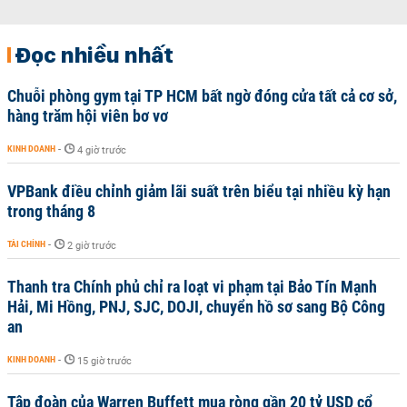
Đọc nhiều nhất
Chuỗi phòng gym tại TP HCM bất ngờ đóng cửa tất cả cơ sở,
hàng trăm hội viên bơ vơ
KINH DOANH
-
4 giờ trước
VPBank điều chỉnh giảm lãi suất trên biểu tại nhiều kỳ hạn
trong tháng 8
TÀI CHÍNH
-
2 giờ trước
Thanh tra Chính phủ chỉ ra loạt vi phạm tại Bảo Tín Mạnh
Hải, Mi Hồng, PNJ, SJC, DOJI, chuyển hồ sơ sang Bộ Công
an
KINH DOANH
-
15 giờ trước
Tập đoàn của Warren Buffett mua ròng gần 20 tỷ USD cổ