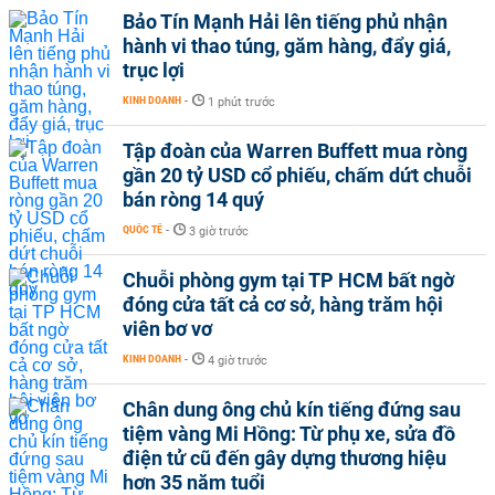
Bảo Tín Mạnh Hải lên tiếng phủ nhận
hành vi thao túng, găm hàng, đẩy giá,
trục lợi
KINH DOANH
-
1 phút trước
Tập đoàn của Warren Buffett mua ròng
gần 20 tỷ USD cổ phiếu, chấm dứt chuỗi
bán ròng 14 quý
QUỐC TẾ
-
3 giờ trước
Chuỗi phòng gym tại TP HCM bất ngờ
đóng cửa tất cả cơ sở, hàng trăm hội
viên bơ vơ
KINH DOANH
-
4 giờ trước
Chân dung ông chủ kín tiếng đứng sau
tiệm vàng Mi Hồng: Từ phụ xe, sửa đồ
điện tử cũ đến gây dựng thương hiệu
hơn 35 năm tuổi