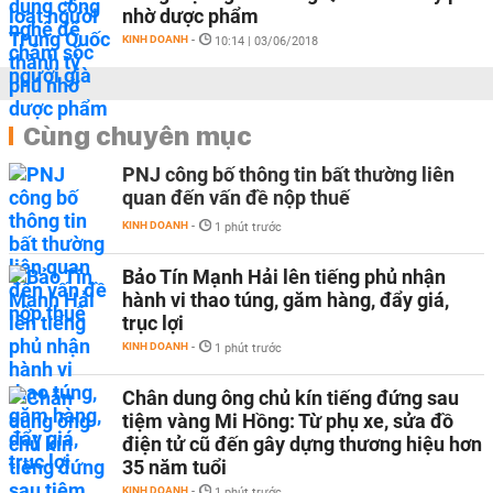
nhờ dược phẩm
KINH DOANH
-
10:14 | 03/06/2018
Cùng chuyên mục
PNJ công bố thông tin bất thường liên
quan đến vấn đề nộp thuế
KINH DOANH
-
1 phút trước
Bảo Tín Mạnh Hải lên tiếng phủ nhận
hành vi thao túng, găm hàng, đẩy giá,
trục lợi
KINH DOANH
-
1 phút trước
Chân dung ông chủ kín tiếng đứng sau
tiệm vàng Mi Hồng: Từ phụ xe, sửa đồ
điện tử cũ đến gây dựng thương hiệu hơn
35 năm tuổi
KINH DOANH
-
1 phút trước