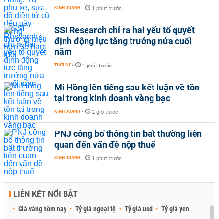
KINH DOANH
-
1 phút trước
SSI Research chỉ ra hai yếu tố quyết
định động lực tăng trưởng nửa cuối
năm
THỜI SỰ
-
1 phút trước
Mi Hồng lên tiếng sau kết luận về tồn
tại trong kinh doanh vàng bạc
KINH DOANH
-
2 giờ trước
PNJ công bố thông tin bất thường liên
quan đến vấn đề nộp thuế
KINH DOANH
-
1 phút trước
LIÊN KẾT NỔI BẬT
Giá vàng hôm nay
Tỷ giá ngoại tệ
Tỷ giá usd
Tỷ giá yen