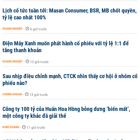
Lịch cổ tức tuần tới: Masan Consumer, BSR, MB chốt quyền,
tỷ lệ cao nhất 100%
DOANH NGHIỆP
-
6 giờ trước
Điện Máy Xanh muốn phát hành cổ phiếu với tỷ lệ 1:1 để
tăng thanh khoản
DOANH NGHIỆP
-
13 giờ trước
Sau nhịp điều chỉnh mạnh, CTCK nhìn thấy cơ hội ở nhóm cổ
phiếu nào?
CHỨNG KHOÁN
-
13 giờ trước
Công ty 100 tỷ của Huấn Hoa Hồng bỗng dưng ‘biến mất’,
một công ty khác đã giải thể
KINH DOANH
-
11 giờ trước