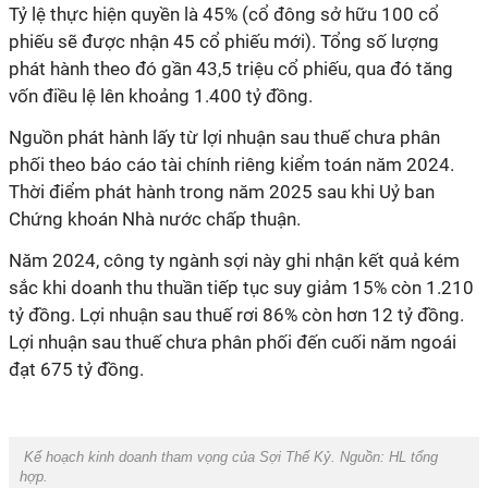
Tỷ lệ thực hiện quyền là 45% (cổ đông sở hữu 100 cổ
phiếu sẽ được nhận 45 cổ phiếu mới). Tổng số lượng
phát hành theo đó gần 43,5 triệu cổ phiếu, qua đó tăng
vốn điều lệ lên khoảng 1.400 tỷ đồng.
Nguồn phát hành lấy từ lợi nhuận sau thuế chưa phân
phối theo báo cáo tài chính riêng kiểm toán năm 2024.
Thời điểm phát hành trong năm 2025 sau khi Uỷ ban
Chứng khoán Nhà nước chấp thuận.
Năm 2024, công ty ngành sợi này ghi nhận kết quả kém
sắc khi doanh thu thuần tiếp tục suy giảm 15% còn 1.210
tỷ đồng. Lợi nhuận sau thuế rơi 86% còn hơn 12 tỷ đồng.
Lợi nhuận sau thuế chưa phân phối đến cuối năm ngoái
đạt 675 tỷ đồng.
Kế hoạch kinh doanh tham vọng của Sợi Thế Kỷ. Nguồn:
HL tổng
hợp.