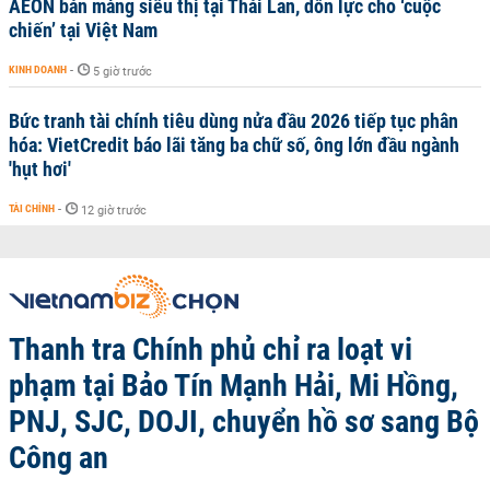
AEON bán mảng siêu thị tại Thái Lan, dồn lực cho ‘cuộc
chiến’ tại Việt Nam
KINH DOANH
-
5 giờ trước
Bức tranh tài chính tiêu dùng nửa đầu 2026 tiếp tục phân
hóa: VietCredit báo lãi tăng ba chữ số, ông lớn đầu ngành
'hụt hơi'
TÀI CHÍNH
-
12 giờ trước
Thanh tra Chính phủ chỉ ra loạt vi
phạm tại Bảo Tín Mạnh Hải, Mi Hồng,
PNJ, SJC, DOJI, chuyển hồ sơ sang Bộ
Công an