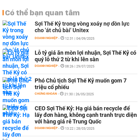
Có thể bạn quan tâm
Sợi Thế Kỷ trong vòng xoáy nợ dồn lực
cho 'át chủ bài' Unitex
DOANH NGHIỆP
-
12:31 | 04/09/2025
Lỗ tỷ giá ăn mòn lợi nhuận, Sợi Thế Kỷ có
quý lỗ thứ 2 từ khi lên sàn
DOANH NGHIỆP
-
08:26 | 29/07/2025
Phó Chủ tịch Sợi Thế Kỷ muốn gom 7
triệu cổ phiếu
CHỨNG KHOÁN
-
21:30 | 26/05/2025
CEO Sợi Thế Kỷ: Hạ giá bán recycle để
lấy đơn hàng, không cạnh tranh trực diện
với hàng giá rẻ Trung Quốc
DOANH NGHIỆP
-
13:22 | 28/03/2025