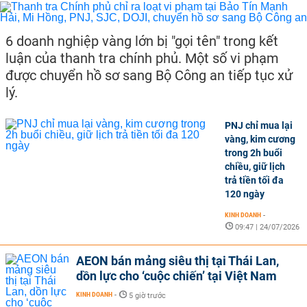
6 doanh nghiệp vàng lớn bị "gọi tên" trong kết
luận của thanh tra chính phủ. Một số vi phạm
được chuyển hồ sơ sang Bộ Công an tiếp tục xử
lý.
PNJ chỉ mua lại
vàng, kim cương
trong 2h buổi
chiều, giữ lịch
trả tiền tối đa
120 ngày
KINH DOANH
-
09:47 | 24/07/2026
AEON bán mảng siêu thị tại Thái Lan,
dồn lực cho ‘cuộc chiến’ tại Việt Nam
KINH DOANH
-
5 giờ trước