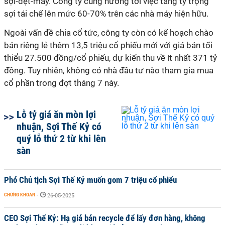
sợi-dệt-may. Công ty cũng hướng tới việc tăng tỷ trọng
sợi tái chế lên mức 60-70% trên các nhà máy hiện hữu.
Ngoài vấn đề chia cổ tức, công ty còn có kế hoạch chào
bán riêng lẻ thêm 13,5 triệu cổ phiếu mới với giá bán tối
thiểu 27.500 đồng/cổ phiếu, dự kiến thu về ít nhất 371 tỷ
đồng. Tuy nhiên, không
có nhà đầu tư nào tham gia mua
cổ
phần trong đợt tháng 7 này.
Lỗ tỷ giá ăn mòn lợi
nhuận, Sợi Thế Kỷ có
quý lỗ thứ 2 từ khi lên
sàn
Phó Chủ tịch Sợi Thế Kỷ muốn gom 7 triệu cổ phiếu
CHỨNG KHOÁN
-
26-05-2025
CEO Sợi Thế Kỷ: Hạ giá bán recycle để lấy đơn hàng, không