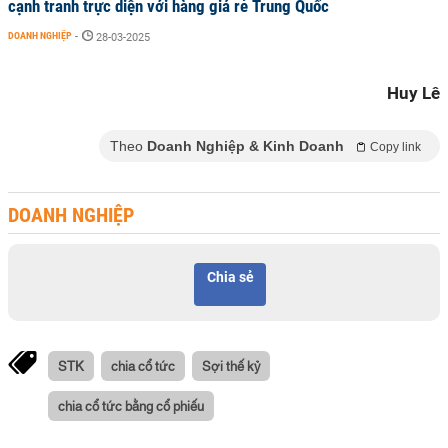
cạnh tranh trực diện với hàng giá rẻ Trung Quốc
DOANH NGHIỆP
-
28-03-2025
Huy Lê
Theo
Doanh Nghiệp & Kinh Doanh
Copy link
DOANH NGHIỆP
Chia sẻ
STK
chia cổ tức
Sợi thế kỷ
chia cổ tức bằng cổ phiếu