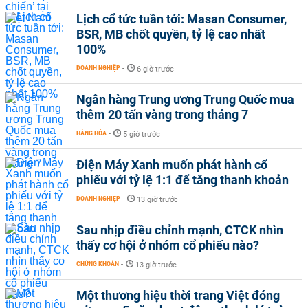
Lịch cổ tức tuần tới: Masan Consumer,
BSR, MB chốt quyền, tỷ lệ cao nhất
100%
DOANH NGHIỆP
-
6 giờ trước
Ngân hàng Trung ương Trung Quốc mua
thêm 20 tấn vàng trong tháng 7
HÀNG HÓA
-
5 giờ trước
Điện Máy Xanh muốn phát hành cổ
phiếu với tỷ lệ 1:1 để tăng thanh khoản
DOANH NGHIỆP
-
13 giờ trước
Sau nhịp điều chỉnh mạnh, CTCK nhìn
thấy cơ hội ở nhóm cổ phiếu nào?
CHỨNG KHOÁN
-
13 giờ trước
Một thương hiệu thời trang Việt đóng