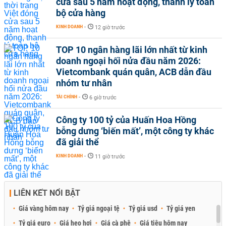
cửa sau 5 năm hoạt động, thanh lý toàn
bộ cửa hàng
KINH DOANH
-
12 giờ trước
TOP 10 ngân hàng lãi lớn nhất từ kinh
doanh ngoại hối nửa đầu năm 2026:
Vietcombank quán quân, ACB dẫn đầu
nhóm tư nhân
TÀI CHÍNH
-
6 giờ trước
Công ty 100 tỷ của Huấn Hoa Hồng
bỗng dưng ‘biến mất’, một công ty khác
đã giải thể
KINH DOANH
-
11 giờ trước
LIÊN KẾT NỔI BẬT
Giá vàng hôm nay
Tỷ giá ngoại tệ
Tỷ giá usd
Tỷ giá yen
Tỷ giá euro
Giá heo hơi
Giá cà phê
Giá tiêu hôm nay