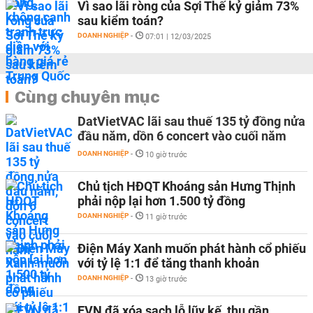
Vì sao lãi ròng của Sợi Thế kỷ giảm 73%
sau kiểm toán?
DOANH NGHIỆP
-
07:01 | 12/03/2025
Cùng chuyên mục
DatVietVAC lãi sau thuế 135 tỷ đồng nửa
đầu năm, dồn 6 concert vào cuối năm
DOANH NGHIỆP
-
10 giờ trước
Chủ tịch HĐQT Khoáng sản Hưng Thịnh
phải nộp lại hơn 1.500 tỷ đồng
DOANH NGHIỆP
-
11 giờ trước
Điện Máy Xanh muốn phát hành cổ phiếu
với tỷ lệ 1:1 để tăng thanh khoản
DOANH NGHIỆP
-
13 giờ trước
EVN đã xóa sạch lỗ lũy kế, thu gần