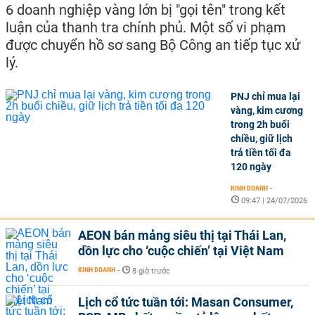
6 doanh nghiệp vàng lớn bị "gọi tên" trong kết
luận của thanh tra chính phủ. Một số vi phạm
được chuyển hồ sơ sang Bộ Công an tiếp tục xử
lý.
PNJ chỉ mua lại
vàng, kim cương
trong 2h buổi
chiều, giữ lịch
trả tiền tối đa
120 ngày
KINH DOANH
-
09:47 | 24/07/2026
AEON bán mảng siêu thị tại Thái Lan,
dồn lực cho ‘cuộc chiến’ tại Việt Nam
KINH DOANH
-
8 giờ trước
Lịch cổ tức tuần tới: Masan Consumer,