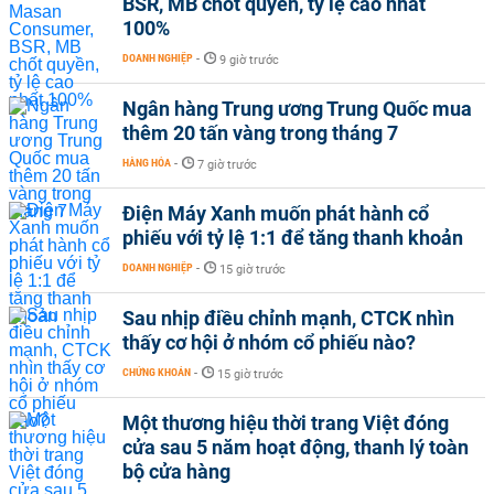
BSR, MB chốt quyền, tỷ lệ cao nhất
100%
DOANH NGHIỆP
-
9 giờ trước
Ngân hàng Trung ương Trung Quốc mua
thêm 20 tấn vàng trong tháng 7
HÀNG HÓA
-
7 giờ trước
Điện Máy Xanh muốn phát hành cổ
phiếu với tỷ lệ 1:1 để tăng thanh khoản
DOANH NGHIỆP
-
15 giờ trước
Sau nhịp điều chỉnh mạnh, CTCK nhìn
thấy cơ hội ở nhóm cổ phiếu nào?
CHỨNG KHOÁN
-
15 giờ trước
Một thương hiệu thời trang Việt đóng
cửa sau 5 năm hoạt động, thanh lý toàn
bộ cửa hàng