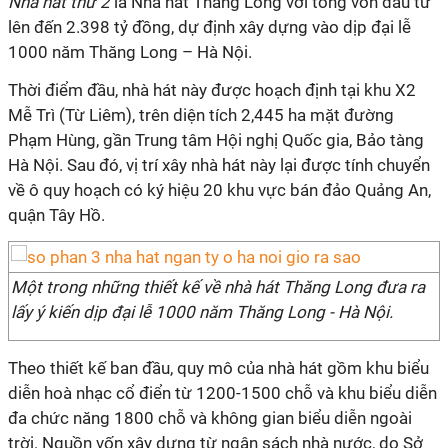
Nhà hát thứ 2
là Nhà hát Thăng Long với tổng vốn đầu tư
lên đến 2.398 tỷ đồng, dự định xây dựng vào dịp đại lễ
1000 năm Thăng Long – Hà Nội.
Thời điểm đầu, nhà hát này được hoạch định tại khu X2
Mễ Trì (Từ Liêm), trên diện tích 2,445 ha mặt đường
Phạm Hùng, gần Trung tâm Hội nghị Quốc gia, Bảo tàng
Hà Nội. Sau đó, vị trí xây nhà hát này lại được tính chuyển
về ô quy hoạch có ký hiệu 20 khu vực bán đảo Quảng An,
quận Tây Hồ.
Một trong những thiết kế về nhà hát Thăng Long đưa ra
lấy ý kiến dịp đại lễ 1000 năm Thăng Long - Hà Nội.
Theo thiết kế ban đầu, quy mô của nhà hát gồm khu biểu
diễn hoà nhạc cổ điển từ 1200-1500 chỗ và khu biểu diễn
đa chức năng 1800 chỗ và không gian biểu diễn ngoài
trời. Nguồn vốn xây dựng từ ngân sách nhà nước, do Sở