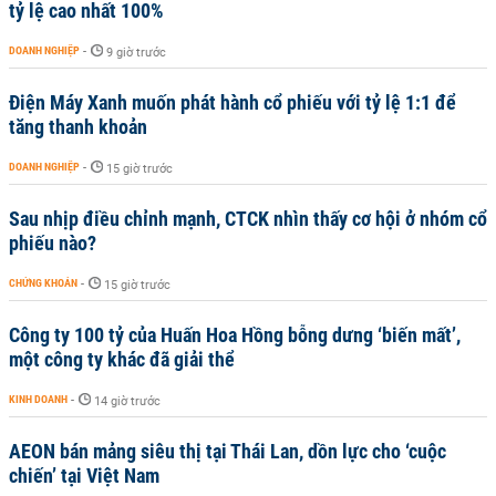
tỷ lệ cao nhất 100%
DOANH NGHIỆP
-
9 giờ trước
Điện Máy Xanh muốn phát hành cổ phiếu với tỷ lệ 1:1 để
tăng thanh khoản
DOANH NGHIỆP
-
15 giờ trước
Sau nhịp điều chỉnh mạnh, CTCK nhìn thấy cơ hội ở nhóm cổ
phiếu nào?
CHỨNG KHOÁN
-
15 giờ trước
Công ty 100 tỷ của Huấn Hoa Hồng bỗng dưng ‘biến mất’,
một công ty khác đã giải thể
KINH DOANH
-
14 giờ trước
AEON bán mảng siêu thị tại Thái Lan, dồn lực cho ‘cuộc
chiến’ tại Việt Nam