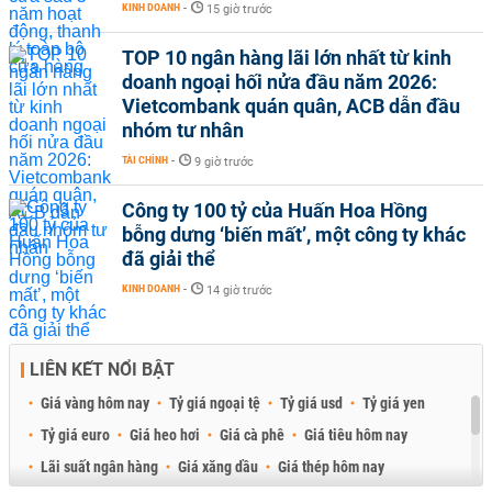
KINH DOANH
-
15 giờ trước
TOP 10 ngân hàng lãi lớn nhất từ kinh
doanh ngoại hối nửa đầu năm 2026:
Vietcombank quán quân, ACB dẫn đầu
nhóm tư nhân
TÀI CHÍNH
-
9 giờ trước
Công ty 100 tỷ của Huấn Hoa Hồng
bỗng dưng ‘biến mất’, một công ty khác
đã giải thể
KINH DOANH
-
14 giờ trước
LIÊN KẾT NỔI BẬT
Giá vàng hôm nay
Tỷ giá ngoại tệ
Tỷ giá usd
Tỷ giá yen
Tỷ giá euro
Giá heo hơi
Giá cà phê
Giá tiêu hôm nay
Lãi suất ngân hàng
Giá xăng dầu
Giá thép hôm nay