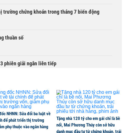
hị trường chứng khoán trong tháng 7 biến động
ng thuần số
3 phiên giải ngân liên tiếp
 thế chấp ngân hàng vẫn được chuyển nhượng
đốc NHNN: Sửa đổi ba luật về
ng tháng 8, nhóm ngành nào có tiềm năng dẫn sóng?
Tặng nhà 120 tỷ cho em gái chỉ là bề
nh để phát triển thị trường
nổi, Mai Phương Thúy còn sở hữu
iảm phụ thuộc vào ngân hàng
danh mục đầu tư từ chứng khoán, trái