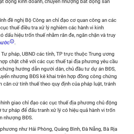
oạt động kinh doanh, chuyển nhượng bất động sản
hính đề nghị Bộ Công an chỉ đạo cơ quan công an các
cục thuế điều tra xử lý nghiêm các hành vi kinh
 dấu hiệu trốn thuế nhằm răn đe, ngăn chặn và truy
 nước
.
ộ Tư pháp, UBND các tỉnh, TP trực thuộc Trung ương
hợp chặt chẽ với các cục thuế tại địa phương yêu cầu
 chứng hướng dẫn người dân, chủ đầu tư dự án BĐS,
huyển nhượng BĐS kê khai trên hợp đồng công chứng
 căn cứ tính thuế theo quy định của pháp luật, tránh
.
hính giao chỉ đạo các cục thuế địa phương chủ động
 tư pháp để đấu tranh xử lý có hiệu quả hành vi trốn
ển nhượng BĐS.
địa phương như Hải Phòng, Quảng Bình, Đà Nẵng, Bà Rịa