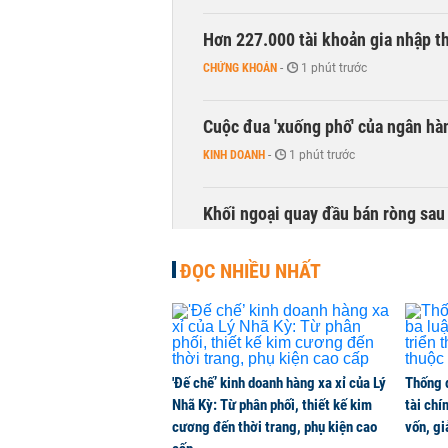
Hơn 227.000 tài khoản gia nhập t
CHỨNG KHOÁN
-
1 phút trước
Cuộc đua 'xuống phố' của ngân hà
KINH DOANH
-
1 phút trước
Khối ngoại quay đầu bán ròng sau 
CHỨNG KHOÁN
-
1 phút trước
ĐỌC NHIỀU NHẤT
Đề xuất dự án bất động sản đang
NHÀ ĐẤT
-
1 phút trước
'Đế chế’ kinh doanh hàng xa xỉ của Lý
Thống 
Thị trường thường ‘phất lên’ tro
Nhã Kỳ: Từ phân phối, thiết kế kim
tài chí
CHỨNG KHOÁN
-
1 phút trước
cương đến thời trang, phụ kiện cao
vốn, g