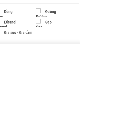
Đồng
Đường
Ethanol
Gạo
Gia súc - Gia cầm
Giấy
Gỗ
Hạt điều
Hồ tiêu - Hạt tiêu
Khí đốt
Kim loại khác
Mắc ca
Muối
Ngũ cốc
Nhựa - Hạt nhựa
Palladium
Phân bón