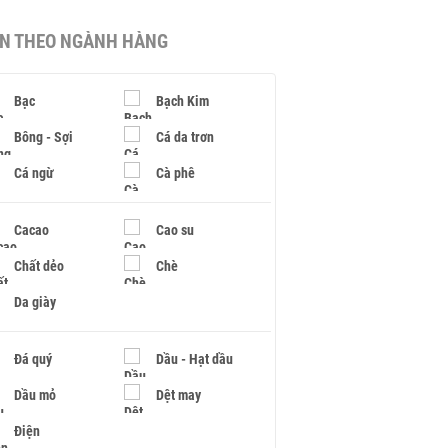
IN THEO NGÀNH HÀNG
Bạc
Bạch Kim
Bông - Sợi
Cá da trơn
Cá ngừ
Cà phê
Cacao
Cao su
Chất dẻo
Chè
Da giày
Đá quý
Dầu - Hạt dầu
Dầu mỏ
Dệt may
Điện