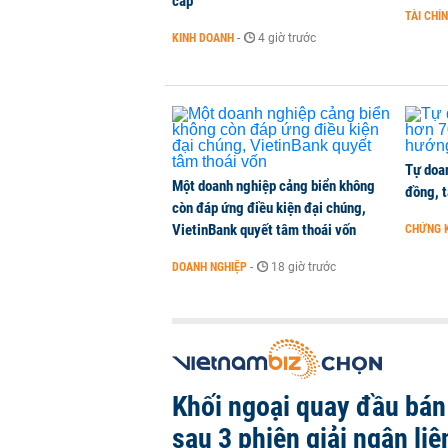
cấp
TÀI CHÍ
Giá xăng dầu đồng loạt giảm hơn 1
KINH DOANH
-
4 giờ trước
HÀNG HÓA
-
1 phút trước
Tự doan
Một doanh nghiệp cảng biển không
đồng, 
còn đáp ứng điều kiện đại chúng,
VietinBank quyết tâm thoái vốn
CHỨNG 
DOANH NGHIỆP
-
18 giờ trước
Khối ngoại quay đầu bán
sau 3 phiên giải ngân liê