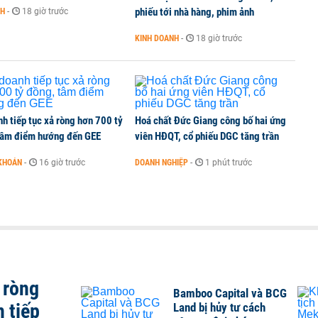
phiếu tới nhà hàng, phim ảnh
NH
-
18 giờ trước
.000 đồng/lít từ chiều 6/8
KINH DOANH
-
18 giờ trước
h tiếp tục xả ròng hơn 700 tỷ
Hoá chất Đức Giang công bố hai ứng
tâm điểm hướng đến GEE
viên HĐQT, cổ phiếu DGC tăng trần
KHOÁN
-
16 giờ trước
DOANH NGHIỆP
-
1 phút trước
 ròng
Bamboo Capital và BCG
n tiếp
Land bị hủy tư cách