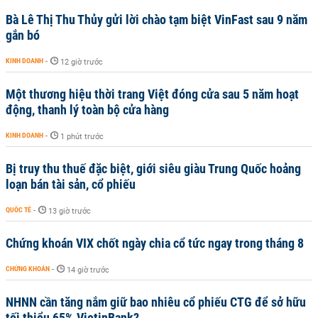
Bà Lê Thị Thu Thủy gửi lời chào tạm biệt VinFast sau 9 năm
gắn bó
KINH DOANH
-
12 giờ trước
Một thương hiệu thời trang Việt đóng cửa sau 5 năm hoạt
động, thanh lý toàn bộ cửa hàng
KINH DOANH
-
1 phút trước
Bị truy thu thuế đặc biệt, giới siêu giàu Trung Quốc hoảng
loạn bán tài sản, cổ phiếu
QUỐC TẾ
-
13 giờ trước
Chứng khoán VIX chốt ngày chia cổ tức ngay trong tháng 8
CHỨNG KHOÁN
-
14 giờ trước
NHNN cần tăng nắm giữ bao nhiêu cổ phiếu CTG để sở hữu
tối thiểu 65% VietinBank?