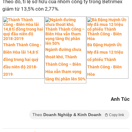
Theo đó, tỉ lệ sở hữu của nhóm công ty trong Betrimex
giảm từ 13,5% còn 2,77%.
Thành Thành Công -
Bà Đặng Huỳnh Ức
Ngành đường chưa
Biên Hòa lãi 14,8 tỉ
My đã mua 12 triệu
thoát khó, Thành
đồng trong hai quý
cổ phiếu Thành
Thành Công – Biên
đầu niên độ 2018-
Thành Công - Biên
Hòa vẫn tham vọng
2019
Hòa
tăng thị phần lên 50%
Anh Túc
Theo
Doanh Nghiệp & Kinh Doanh
Copy link