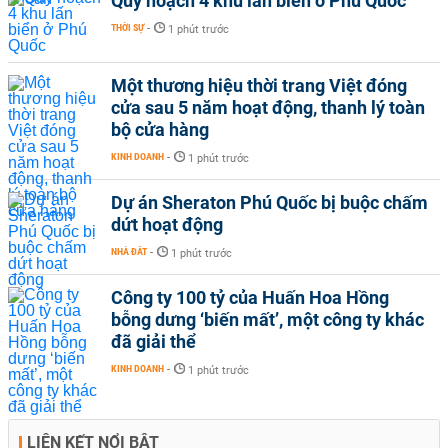
Quy hoạch 4 khu lấn biển ở Phú Quốc
THỜI SỰ
-
1 phút trước
Một thương hiệu thời trang Việt đóng
cửa sau 5 năm hoạt động, thanh lý toàn
bộ cửa hàng
KINH DOANH
-
1 phút trước
Dự án Sheraton Phú Quốc bị buộc chấm
dứt hoạt động
NHÀ ĐẤT
-
1 phút trước
Công ty 100 tỷ của Huấn Hoa Hồng
bỗng dưng ‘biến mất’, một công ty khác
đã giải thể
KINH DOANH
-
1 phút trước
LIÊN KẾT NỔI BẬT