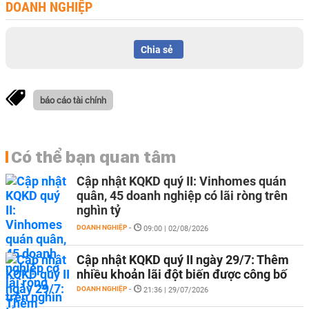
DOANH NGHIỆP
Chia sẻ
báo cáo tài chính
Có thể bạn quan tâm
Cập nhật KQKD quý II: Vinhomes quán
quân, 45 doanh nghiệp có lãi ròng trên
nghìn tỷ
DOANH NGHIỆP
-
09:00 | 02/08/2026
Cập nhật KQKD quý II ngày 29/7: Thêm
nhiều khoản lãi đột biến được công bố
DOANH NGHIỆP
-
21:36 | 29/07/2026