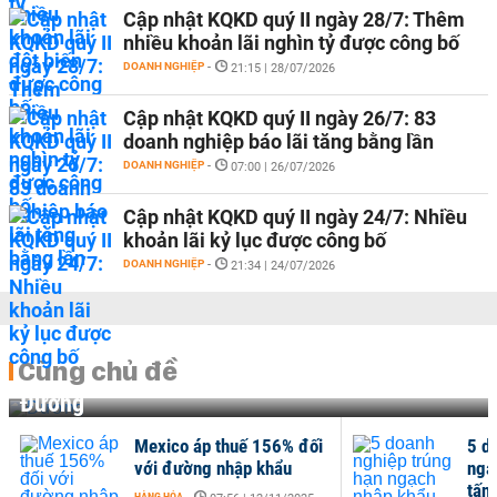
Cập nhật KQKD quý II ngày 28/7: Thêm
nhiều khoản lãi nghìn tỷ được công bố
DOANH NGHIỆP
-
21:15 | 28/07/2026
Cập nhật KQKD quý II ngày 26/7: 83
doanh nghiệp báo lãi tăng bằng lần
DOANH NGHIỆP
-
07:00 | 26/07/2026
Cập nhật KQKD quý II ngày 24/7: Nhiều
khoản lãi kỷ lục được công bố
DOANH NGHIỆP
-
21:34 | 24/07/2026
Cùng chủ đề
Đường
Mexico áp thuế 156% đối
5 d
với đường nhập khẩu
ngạ
tấn
HÀNG HÓA