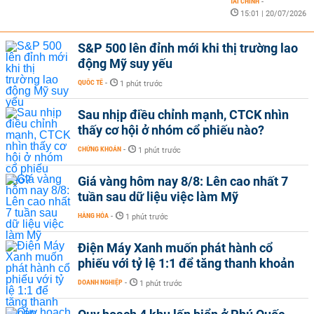
TÀI CHÍNH
-
15:01 | 20/07/2026
S&P 500 lên đỉnh mới khi thị trường lao
động Mỹ suy yếu
QUỐC TẾ
-
1 phút trước
Sau nhịp điều chỉnh mạnh, CTCK nhìn
thấy cơ hội ở nhóm cổ phiếu nào?
CHỨNG KHOÁN
-
1 phút trước
Giá vàng hôm nay 8/8: Lên cao nhất 7
tuần sau dữ liệu việc làm Mỹ
HÀNG HÓA
-
1 phút trước
Điện Máy Xanh muốn phát hành cổ
phiếu với tỷ lệ 1:1 để tăng thanh khoản
DOANH NGHIỆP
-
1 phút trước