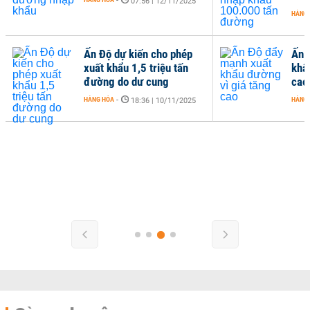
-
07:56 | 12/11/2025
HÀNG
Ấn Độ dự kiến cho phép
Ấn 
xuất khẩu 1,5 triệu tấn
khẩ
đường do dư cung
cao
HÀNG HÓA
-
HÀNG
18:36 | 10/11/2025