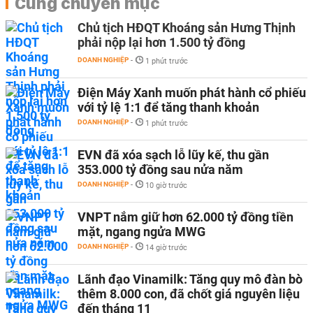
Cùng chuyên mục
Chủ tịch HĐQT Khoáng sản Hưng Thịnh
phải nộp lại hơn 1.500 tỷ đồng
DOANH NGHIỆP
-
1 phút trước
Điện Máy Xanh muốn phát hành cổ phiếu
với tỷ lệ 1:1 để tăng thanh khoản
DOANH NGHIỆP
-
1 phút trước
EVN đã xóa sạch lỗ lũy kế, thu gần
353.000 tỷ đồng sau nửa năm
DOANH NGHIỆP
-
10 giờ trước
VNPT nắm giữ hơn 62.000 tỷ đồng tiền
mặt, ngang ngửa MWG
DOANH NGHIỆP
-
14 giờ trước
Lãnh đạo Vinamilk: Tăng quy mô đàn bò
thêm 8.000 con, đã chốt giá nguyên liệu
đến tháng 11