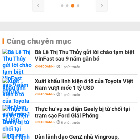
Cùng chuyên mục
Bà Lê Thị Thu Thủy gửi lời chào tạm biệt
VinFast sau 9 năm gắn bó
KINH DOANH
-
1 phút trước
Xuất khẩu linh kiện ô tô của Toyota Việt
Nam vượt mốc 1 tỷ USD
KINH DOANH
-
1 phút trước
Thực hư vụ xe điện Geely bị từ chối tại
trạm sạc Ford Giải Phóng
KINH DOANH
-
6 phút trước
Dàn lãnh đạo GenZ nhà Vingroup,