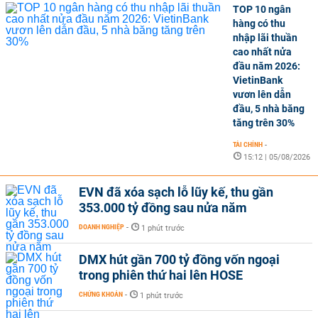
TOP 10 ngân
hàng có thu
nhập lãi thuần
cao nhất nửa
đầu năm 2026:
VietinBank
vươn lên dẫn
đầu, 5 nhà băng
tăng trên 30%
TÀI CHÍNH
-
15:12 | 05/08/2026
EVN đã xóa sạch lỗ lũy kế, thu gần
353.000 tỷ đồng sau nửa năm
DOANH NGHIỆP
-
1 phút trước
DMX hút gần 700 tỷ đồng vốn ngoại
trong phiên thứ hai lên HOSE
CHỨNG KHOÁN
-
1 phút trước