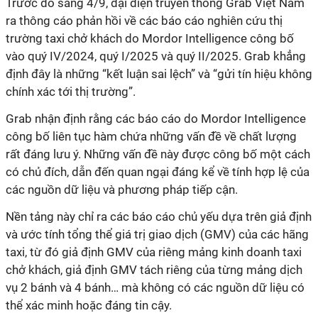
Trước đó sáng 4/9, đại diện truyền thông Grab Việt Nam
ra thông cáo phản hồi về các báo cáo nghiên cứu thị
trường taxi chở khách do Mordor Intelligence công bố
vào quý IV/2024, quý I/2025 và quý II/2025. Grab khẳng
định đây là những “kết luận sai lệch” và “gửi tín hiệu không
chính xác tới thị trường”.
Grab nhận định rằng các báo cáo do Mordor Intelligence
công bố liên tục hàm chứa những vấn đề về chất lượng
rất đáng lưu ý. Những vấn đề này được công bố một cách
có chủ đích, dẫn đến quan ngại đáng kể về tính hợp lệ của
các nguồn dữ liệu và phương pháp tiếp cận.
Nền tảng này chỉ ra các báo cáo chủ yếu dựa trên giả định
và ước tính tổng thể giá trị giao dịch (GMV) của các hãng
taxi, từ đó giả định GMV của riêng mảng kinh doanh taxi
chở khách, giả định GMV tách riêng của từng mảng dịch
vụ 2 bánh và 4 bánh… mà không có các nguồn dữ liệu có
thể xác minh hoặc đáng tin cậy.