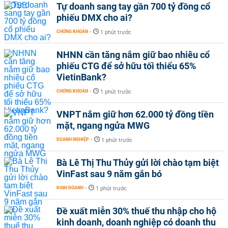
Tự doanh sang tay gần 700 tỷ đồng cổ
phiếu DMX cho ai?
CHỨNG KHOÁN
-
1 phút trước
NHNN cần tăng nắm giữ bao nhiêu cổ
phiếu CTG để sở hữu tối thiểu 65%
VietinBank?
CHỨNG KHOÁN
-
1 phút trước
VNPT nắm giữ hơn 62.000 tỷ đồng tiền
mặt, ngang ngửa MWG
DOANH NGHIỆP
-
1 phút trước
Bà Lê Thị Thu Thủy gửi lời chào tạm biệt
VinFast sau 9 năm gắn bó
KINH DOANH
-
1 phút trước
Đề xuất miễn 30% thuế thu nhập cho hộ
kinh doanh, doanh nghiệp có doanh thu