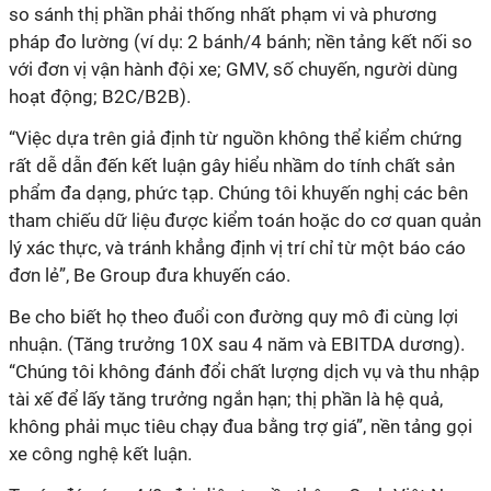
so sánh thị phần phải thống nhất phạm vi và phương
pháp đo lường (ví dụ: 2 bánh/4 bánh; nền tảng kết nối so
với đơn vị vận hành đội xe; GMV, số chuyến, người dùng
hoạt động; B2C/B2B).
“Việc dựa trên giả định từ nguồn không thể kiểm chứng
rất dễ dẫn đến kết luận gây hiểu nhầm do tính chất sản
phẩm đa dạng, phức tạp. Chúng tôi khuyến nghị các bên
tham chiếu dữ liệu được kiểm toán hoặc do cơ quan quản
lý xác thực, và tránh khẳng định vị trí chỉ từ một báo cáo
đơn lẻ”, Be Group đưa khuyến cáo.
Be cho biết họ theo đuổi con đường quy mô đi cùng lợi
nhuận. (Tăng trưởng 10X sau 4 năm và EBITDA dương).
“Chúng tôi không đánh đổi chất lượng dịch vụ và thu nhập
tài xế để lấy tăng trưởng ngắn hạn; thị phần là hệ quả,
không phải mục tiêu chạy đua bằng trợ giá”, nền tảng gọi
xe công nghệ kết luận.