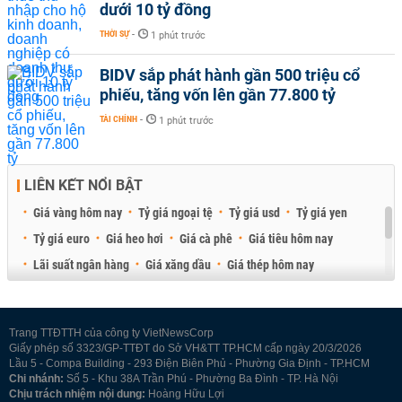
dưới 10 tỷ đồng
THỜI SỰ
-
1 phút trước
BIDV sắp phát hành gần 500 triệu cổ
phiếu, tăng vốn lên gần 77.800 tỷ
TÀI CHÍNH
-
1 phút trước
LIÊN KẾT NỔI BẬT
Giá vàng hôm nay
Tỷ giá ngoại tệ
Tỷ giá usd
Tỷ giá yen
Tỷ giá euro
Giá heo hơi
Giá cà phê
Giá tiêu hôm nay
Lãi suất ngân hàng
Giá xăng dầu
Giá thép hôm nay
Giá sầu riêng
Giá thịt heo
Giá gạo
Giá cao su
Best Retail Brokers
Diễn đàn đầu tư Việt Nam 2026
Trang TTĐTTH của công ty VietNewsCorp
Giấy phép số 3323/GP-TTĐT do Sở VH&TT TP.HCM cấp ngày 20/3/2026
Lầu 5 - Compa Building - 293 Điện Biên Phủ - Phường Gia Định - TP.HCM
Chi nhánh:
Số 5 - Khu 38A Trần Phú - Phường Ba Đình - TP. Hà Nội
Chịu trách nhiệm nội dung:
Hoàng Hữu Lợi