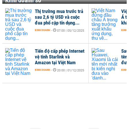
Kinh doanh số
Thị trường mua trước trả
Việ
sau 2,6 tỷ USD và cuộc
Á t
đua phổ cập tín dụng...
khẩ
KINH DOANH
-
KINH 
07:00 | 05/12/2025
Tiến độ cấp phép Internet
Sau
vệ tinh Starlink và
tên 
Amazon tại Việt Nam
đưa
KINH DOANH
-
KINH 
20:00 | 01/12/2025