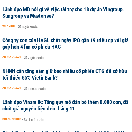
Lãnh đạo MB nói gì về việc tài trợ cho 18 dự án Vingroup,
Sungroup và Masterise?
TÀI CHÍNH
-
8 giờ trước
Công ty con của HAGL chốt ngày IPO gần 19 triệu cp với giá
gấp hơn 4 lần cổ phiếu HAG
CHỨNG KHOÁN
-
7 giờ trước
NHNN cần tăng nắm giữ bao nhiêu cổ phiếu CTG để sở hữu
tối thiểu 65% VietinBank?
CHỨNG KHOÁN
-
1 phút trước
Lãnh đạo Vinamilk: Tăng quy mô đàn bò thêm 8.000 con, đã
chốt giá nguyên liệu đến tháng 11
DOANH NGHIỆP
-
4 giờ trước