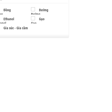
Đồng
Đường
Ethanol
Gạo
Gia súc - Gia cầm
Giấy
Gỗ
Hạt điều
Hồ tiêu - Hạt tiêu
Khí đốt
Kim loại khác
Mắc ca
Muối
Ngũ cốc
Nhựa - Hạt nhựa
Palladium
Phân bón