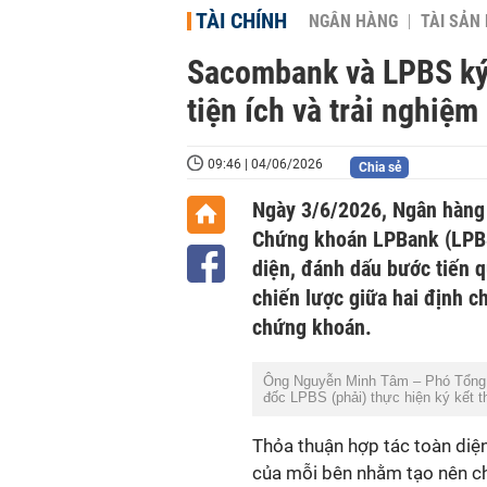
TÀI CHÍNH
NGÂN HÀNG
TÀI SẢN
Sacombank và LPBS ký k
tiện ích và trải nghiệ
09:46 | 04/06/2026
Chia sẻ
Chứng khoán LPBank (LPBS)
diện, đánh dấu bước tiến q
chiến lược giữa hai định c
chứng khoán.
đốc LPBS (phải) thực hiện ký kết t
của mỗi bên nhằm tạo nên chu