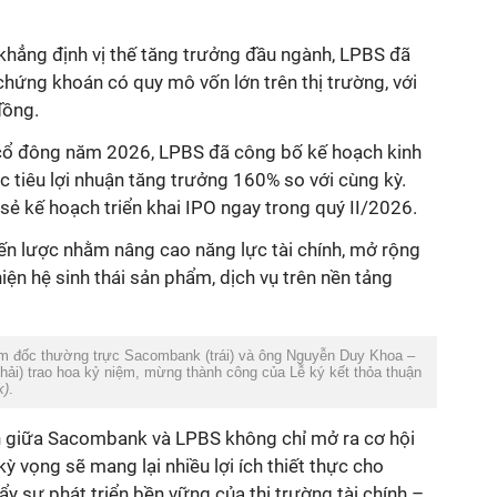
hứng khoán có quy mô vốn lớn trên thị trường, với
đồng.
g cổ đông năm 2026, LPBS đã công bố kế hoạch kinh
 tiêu lợi nhuận tăng trưởng 160% so với cùng kỳ.
 sẻ kế hoạch triển khai IPO ngay trong quý II/2026.
ến lược nhằm nâng cao năng lực tài chính, mở rộng
ện hệ sinh thái sản phẩm, dịch vụ trên nền tảng
hải) trao hoa kỷ niệm, mừng thành công của Lễ ký kết thỏa thuận
k)
.
ỳ vọng sẽ mang lại nhiều lợi ích thiết thực cho
y sự phát triển bền vững của thị trường tài chính –