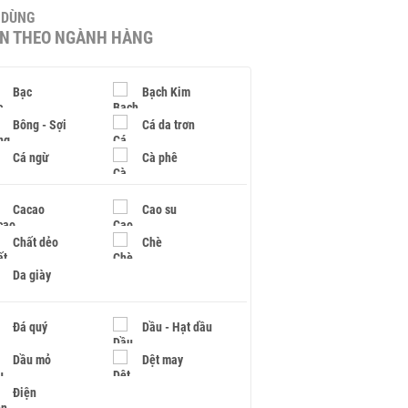
U DÙNG
IN THEO NGÀNH HÀNG
Bạc
Bạch Kim
Bông - Sợi
Cá da trơn
Cá ngừ
Cà phê
Cacao
Cao su
Chất dẻo
Chè
Da giày
Đá quý
Dầu - Hạt dầu
Dầu mỏ
Dệt may
Điện