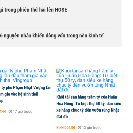
i trong phiên thứ hai lên HOSE
6 nguyên nhân khiến dòng vốn trong nền kinh tế
g tiền mặt, ngang ngửa MWG
i tỷ phú Phạm Nhật Vượng lần
 cổ phiếu CTG để sở hữu tối thiểu 65% VietinBank?
m gia vào hệ sinh thái
Khối tài sản hàng trăm tỷ của Huấn
up
Hoa Hồng: Từ biệt thự 50 tỷ, dàn siêu
xe hàng chục tỷ đến vườn tùng Nhật
OANH
-
17 giờ trước
đắt đỏ
ta Việt Nam vượt mốc 1 tỷ USD
KINH DOANH
-
13 giờ trước