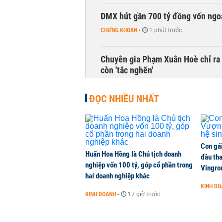
DMX hút gần 700 tỷ đồng vốn ngoạ
CHỨNG KHOÁN
-
1 phút trước
Chuyên gia Phạm Xuân Hoè chỉ ra 
còn 'tắc nghẽn'
THỜI SỰ
-
1 phút trước
ĐỌC NHIỀU NHẤT
VNPT nắm giữ hơn 62.000 tỷ đồn
DOANH NGHIỆP
-
1 phút trước
Con gá
Huấn Hoa Hồng là Chủ tịch doanh
NHNN cần tăng nắm giữ bao nhiêu
đầu tha
nghiệp vốn 100 tỷ, góp cổ phần trong
Vingro
CHỨNG KHOÁN
-
1 phút trước
hai doanh nghiệp khác
KINH D
KINH DOANH
-
17 giờ trước
Xuất khẩu linh kiện ô tô của Toyo
KINH DOANH
-
1 phút trước