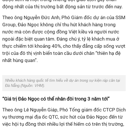
động nhất của thị trường bất động sản từ trước đến nay.
Theo ông Nguyễn Đức Anh, Phó
G
iám đốc dự án của SSM
Group, Đảo Ngọc không chỉ thu hút khách hàng trong
nước mà còn được cộng đồng Việt kiều
và người nước
ngoài
đặc biệt quan tâm. Đáng chú ý, tỷ lệ khách mua ở
thực chiếm tới khoảng 40%, cho thấy
đẳng cấp sống vượt
trội
của
đô thị vịnh biển toàn cầu dưới chân “thiên hạ đệ
nhất hùng quan”
.
Nhiều khách hàng quốc tế tìm hiểu về dự án trong sự kiện ráp căn tại
Đà Nẵng.(Nguồn:
VHM
).
“Giá trị Đảo Ngọc có thể nhân đôi trong 3 năm tới”
Theo ông Lê Nguyễn Giáp, Phó
T
ổng giám đốc CTCP Dịch
vụ thương mại địa ốc QTC, sức hút của Đảo Ngọc đến từ
việc hội tụ đồng thời nhiều lợi thế hiếm có trên thị trường
,