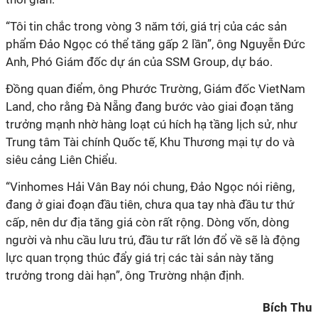
“
Tôi tin chắc trong vòng 3 năm tới, giá trị của các sản
phẩm Đảo Ngọc có thể tăng gấp 2 lần
”, ông Nguyễn Đức
Anh, Phó
G
iám đốc dự án của SSM Group, dự báo.
Đồng quan điểm, ô
ng Phước Trường, Giám đốc VietNam
Land
,
cho rằng Đà Nẵng đang bước vào giai đoạn tăng
trưởng mạnh nhờ hàng loạt cú hích hạ tầng
lịch sử,
như
Trung tâm Tài chính Quốc tế, K
hu
T
hương mại tự do và
siêu
cảng Liên Chiểu.
“
Vinhomes
Hải Vân Bay nói chung, Đảo Ngọc nói riêng,
đang ở giai đoạn đầu tiên, chưa qua tay nhà đầu tư thứ
cấp, nên dư địa tăng giá còn rất rộng
. D
òng vốn, dòng
người và nhu cầu lưu trú, đầu tư rất lớn đổ về sẽ là động
lực quan trọng thúc đẩy giá trị
các tài sản này
tăng
trưởng trong dài hạn
”, ông
Trường
n
hận định
.
Bích Thu