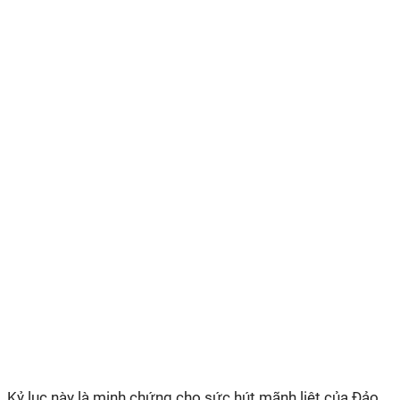
Kỷ lục này là minh chứng cho sức hút mãnh liệt của Đảo