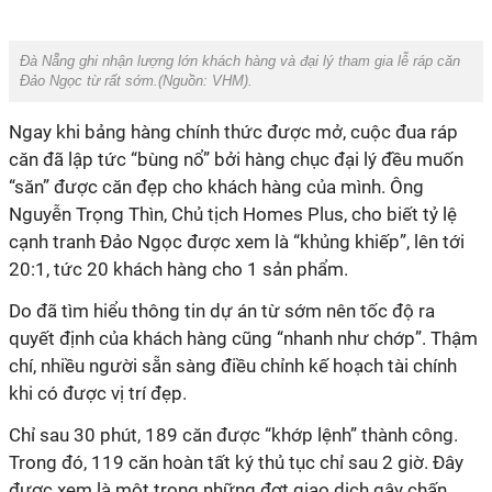
Đà Nẵng ghi nhận lượng lớn khách hàng và đại lý tham gia lễ ráp căn
Đảo Ngọc từ rất sớm.(Nguồn:
VHM
).
Ngay
khi
bảng hàng chính thức được mở, cuộc đua ráp
căn đã lập tức “bùng nổ” bởi
hàng chục
đại lý
đều muốn
“săn” được căn đẹp cho khách hàng của mình
. Ông
Nguyễn Trọng Thìn
,
Chủ tịch Homes Plus, cho biết tỷ lệ
cạnh tranh Đảo Ngọc
được xem là “khủng khiếp”,
lên tới
20:1
,
tức 20 khách hàng cho 1 sản phẩm.
Do đã tìm hiểu thông tin dự án từ sớm nên t
ốc độ ra
quyết định của khách hàng
cũng “
nhanh
như chớp”
.
T
hậm
chí
,
nhiều người sẵn sàng điều chỉnh kế hoạch tài chính
khi có được
vị trí đẹp.
Chỉ
sau 30 phút, 189 căn được
“khớp lệnh” thành công.
Trong đó, 119 căn hoàn tất ký thủ tục chỉ sau 2 giờ. Đây
được xem là một trong những đợt giao dịch gây chấn