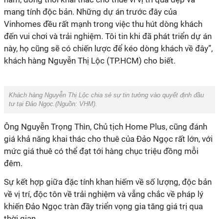
mang tính độc bản
. Những dự án trước đây của
Vinhomes đều rất mạnh trong việc thu hút dòng khách
đến vui chơi và trải nghiệm. Tôi tin khi đã phát triển dự án
này, họ cũng sẽ có chiến lược để kéo dòng khách về đây”,
khách hàng Nguyễn Thị Lộc (TP.HCM) cho biết.
Khách hàng Nguyễn Thị Lộc chia sẻ sự tin tưởng vào quyết định đầu
tư tại Đảo Ngọc.(Nguồn:
VHM
).
Ô
ng Nguyễn Trọng Thìn, Chủ tịch Home Plus,
cũng
đánh
giá khả năng khai thác cho thuê của Đảo Ngọc rất lớn, với
mức giá thuê có thể đạt tới hàng chục triệu đồng mỗi
đêm
.
Sự kết hợp giữa đặc tính khan hiếm về số lượng, độc bản
về vị trí, độc tôn
về trải nghiệm và vẵng chắc về
pháp lý
khiến Đảo Ngọc tràn đầy triển vọng gia tăng giá trị qua
thời gian.