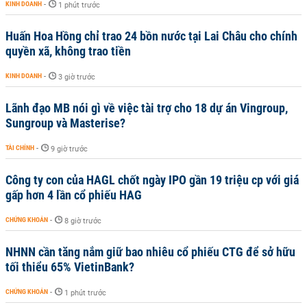
KINH DOANH
-
1 phút trước
Huấn Hoa Hồng chỉ trao 24 bồn nước tại Lai Châu cho chính
quyền xã, không trao tiền
KINH DOANH
-
3 giờ trước
Lãnh đạo MB nói gì về việc tài trợ cho 18 dự án Vingroup,
Sungroup và Masterise?
TÀI CHÍNH
-
9 giờ trước
Công ty con của HAGL chốt ngày IPO gần 19 triệu cp với giá
gấp hơn 4 lần cổ phiếu HAG
CHỨNG KHOÁN
-
8 giờ trước
NHNN cần tăng nắm giữ bao nhiêu cổ phiếu CTG để sở hữu
tối thiểu 65% VietinBank?
CHỨNG KHOÁN
-
1 phút trước