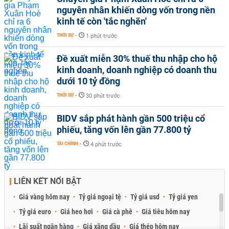
nguyên nhân khiến dòng vốn trong nền
kinh tế còn 'tắc nghẽn'
THỜI SỰ
-
1 phút trước
Đề xuất miễn 30% thuế thu nhập cho hộ
kinh doanh, doanh nghiệp có doanh thu
dưới 10 tỷ đồng
THỜI SỰ
-
30 phút trước
BIDV sắp phát hành gần 500 triệu cổ
phiếu, tăng vốn lên gần 77.800 tỷ
TÀI CHÍNH
-
4 phút trước
LIÊN KẾT NỔI BẬT
Giá vàng hôm nay
Tỷ giá ngoại tệ
Tỷ giá usd
Tỷ giá yen
Tỷ giá euro
Giá heo hơi
Giá cà phê
Giá tiêu hôm nay
Lãi suất ngân hàng
Giá xăng dầu
Giá thép hôm nay