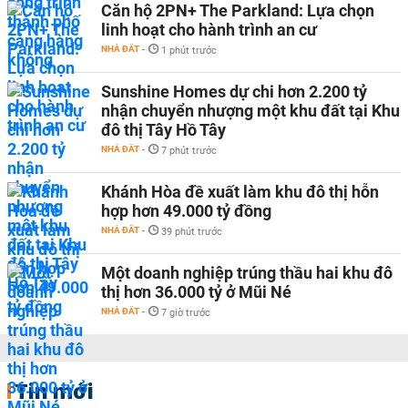
Căn hộ 2PN+ The Parkland: Lựa chọn
linh hoạt cho hành trình an cư
NHÀ ĐẤT
-
1 phút trước
Sunshine Homes dự chi hơn 2.200 tỷ
nhận chuyển nhượng một khu đất tại Khu
đô thị Tây Hồ Tây
NHÀ ĐẤT
-
7 phút trước
Khánh Hòa đề xuất làm khu đô thị hỗn
hợp hơn 49.000 tỷ đồng
NHÀ ĐẤT
-
39 phút trước
Một doanh nghiệp trúng thầu hai khu đô
thị hơn 36.000 tỷ ở Mũi Né
NHÀ ĐẤT
-
7 giờ trước
Tin mới