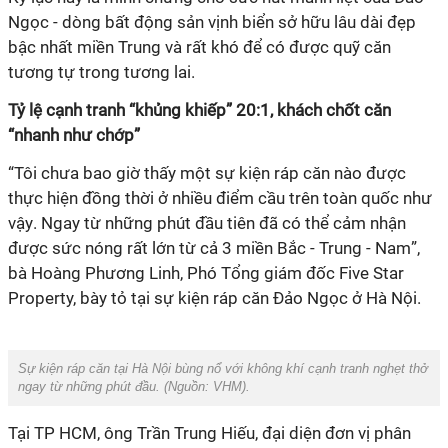
Ngọc - dòng bất động sản vịnh biển sở hữu lâu dài đẹp
bậc nhất miền Trung
và rất khó để có được quỹ căn
tương tự trong tương lai
.
Tỷ lệ cạnh tranh “khủng khiếp” 20:1, khách chốt căn
“nhanh như chớp”
“
Tôi
chưa bao giờ thấy một sự kiện ráp căn nào được
thực hiện đồng thời ở nhiều điểm cầu trên toàn quốc
như
vậy
.
Ngay từ những phút đầu tiên đã
có thể cảm nhận
được sức nóng rất lớn từ cả
3
miền Bắc - Trung - Nam
”,
bà Hoàng Phương Linh, Phó
T
ổng giám đốc Five Star
Property, bày
tỏ tại sự kiện
ráp căn
Đảo Ngọc ở
Hà Nội.
Sự kiện ráp căn tại Hà Nội bùng nổ với không khí cạnh tranh nghẹt thở
ngay từ những phút đầu. (Nguồn:
VHM
).
Tại TP
HCM, ông Trần Trung Hiếu, đại diện
đơn vị phân