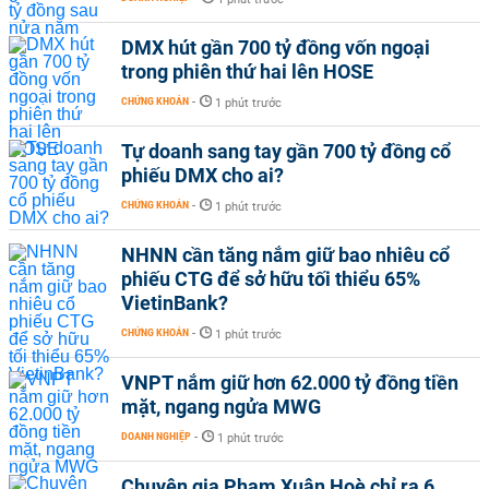
DMX hút gần 700 tỷ đồng vốn ngoại
trong phiên thứ hai lên HOSE
CHỨNG KHOÁN
-
1 phút trước
Tự doanh sang tay gần 700 tỷ đồng cổ
phiếu DMX cho ai?
CHỨNG KHOÁN
-
1 phút trước
NHNN cần tăng nắm giữ bao nhiêu cổ
phiếu CTG để sở hữu tối thiểu 65%
VietinBank?
CHỨNG KHOÁN
-
1 phút trước
VNPT nắm giữ hơn 62.000 tỷ đồng tiền
mặt, ngang ngửa MWG
DOANH NGHIỆP
-
1 phút trước
Chuyên gia Phạm Xuân Hoè chỉ ra 6