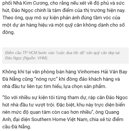
phối
Nhà Kim Cương, cho rằng nếu xét về độ phủ và sức
hút, Đảo Ngọc chính là tâm điểm của thị trường hiện nay.
Theo ông, quy mô s
ự kiện phản ánh đúng tầm vóc của
một dự án
hàng hiệu và một quỹ căn không dành cho số
đông
.
Điểm cầu
TP
HCM bước vào “cuộc đua tốc độ” săn quỹ căn đẹp tại
Đảo Ngọc.(Nguồn:
VHM
).
Không khí
tại văn phòng bán hàng Vinhomes Hải Vân Bay
Đà Nẵng cũng “nóng rực” khi đông đảo khách hàng và
nhà đầu tư liên tục tìm hiểu, lựa chọn sản phẩm.
“
So với nhiều sự kiện tôi từng tham dự, ráp căn Đảo Ngọc
hút nhà đầu tư vượt trội.
Đặc biệt,
khu này trực diện biển
nên mức độ quan tâm còn cao hơn nhiều
”, ông Quang
Anh, đại diện Southern Home Việt Nam, chia sẻ từ điểm
cầu Đà Nẵng.