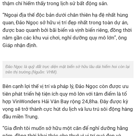
thậm chí hiếm thấy trong lịch sử bất động sản
.
“
Ngoại địa thế độc bản dưới chân thiên hạ đệ nhất hùng
quan, Đảo Ngọc
sở hữu vị trí đẹp nhất trong
toàn dự án
,
được bao quanh bởi bãi biển và vịnh biển riêng, đồng thời
nằm gần các khu vui chơi, nghỉ dưỡng quy mô lớn
”
, ông
Giáp nhận định.
Đảo Ngọc là
quỹ đất trực diện mặt biển sở hữu lâu dài hiếm hoi còn lại
trên thị trường.(Nguồn:
VHM
).
Bên cạnh lợi thế vị trí và pháp lý,
Đảo Ngọc
còn được ưu
tiên phát triển hệ tiện ích quy mô lớn với tâm điểm là tổ
hợp VinWonders Hải Vân Bay rộng 24,8ha. Đây được kỳ
vọng sẽ trở thành cực hút du lịch và lưu trú sôi động hàng
đầu miền Trung.
“
Gia đình tôi muốn sở hữu một căn để nghỉ dưỡng hằng
năm, đồng thời khai thác cho thuê vì vị trí quá đẹp và