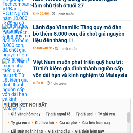
làm chủ tịch ở tuổi 27
KINH DOANH
-
1 phút trước
Lãnh đạo Vinamilk: Tăng quy mô đàn
bò thêm 8.000 con, đã chốt giá nguyên
liệu đến tháng 11
DOANH NGHIỆP
-
1 phút trước
Việt Nam muốn phát triển quỹ hưu trí:
Từ tiết kiệm gia đình thành nguồn cấp
vốn dài hạn và kinh nghiệm từ Malaysia
QUỐC TẾ
-
1 giờ trước
LIÊN KẾT NỔI BẬT
Giá vàng hôm nay
Tỷ giá ngoại tệ
Tỷ giá usd
Tỷ giá yen
Tỷ giá euro
Giá heo hơi
Giá cà phê
Giá tiêu hôm nay
Lãi suất ngân hàng
Giá xăng dầu
Giá thép hôm nay