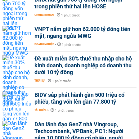
trong phiên thứ hai lên HOSE
CHỨNG KHOÁN
-
1 phút trước
VNPT nắm giữ hơn 62.000 tỷ đồng tiền
mặt, ngang ngửa MWG
DOANH NGHIỆP
-
1 phút trước
Đề xuất miễn 30% thuế thu nhập cho hộ
kinh doanh, doanh nghiệp có doanh thu
dưới 10 tỷ đồng
THỜI SỰ
-
1 phút trước
BIDV sắp phát hành gần 500 triệu cổ
phiếu, tăng vốn lên gần 77.800 tỷ
TÀI CHÍNH
-
1 phút trước
Dàn lãnh đạo GenZ nhà Vingroup,
Techcombank, VPBank, PC1: Người
nắm 10.000 tỷ đồng cổ phiếu, người