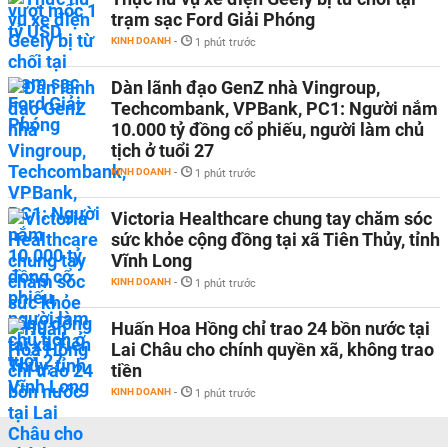
trạm sạc Ford Giải Phóng
KINH DOANH
-
1 phút trước
Dàn lãnh đạo GenZ nhà Vingroup,
Techcombank, VPBank, PC1: Người nắm
10.000 tỷ đồng cổ phiếu, người làm chủ
tịch ở tuổi 27
KINH DOANH
-
1 phút trước
Victoria Healthcare chung tay chăm sóc
sức khỏe cộng đồng tại xã Tiên Thủy, tỉnh
Vĩnh Long
KINH DOANH
-
1 phút trước
Huấn Hoa Hồng chỉ trao 24 bồn nước tại
Lai Châu cho chính quyền xã, không trao
tiền
KINH DOANH
-
1 phút trước