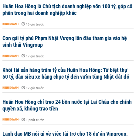
Huấn Hoa Hồng là Chủ tịch doanh nghiệp vốn 100 tỷ, góp cổ
phần trong hai doanh nghiệp khác
KINH DOANH
-
16 giờ trước
Con gái tỷ phú Phạm Nhật Vượng lần đầu tham gia vào hệ
sinh thái Vingroup
KINH DOANH
-
17 giờ trước
Khối tài sản hàng trăm tỷ của Huấn Hoa Hồng: Từ biệt thự
50 tỷ, dàn siêu xe hàng chục tỷ đến vườn tùng Nhật đắt đỏ
KINH DOANH
-
12 giờ trước
Huấn Hoa Hồng chỉ trao 24 bồn nước tại Lai Châu cho chính
quyền xã, không trao tiền
KINH DOANH
-
1 phút trước
Lãnh đạo MB nói gì về việc tài trợ cho 18 dự án Vingroup,