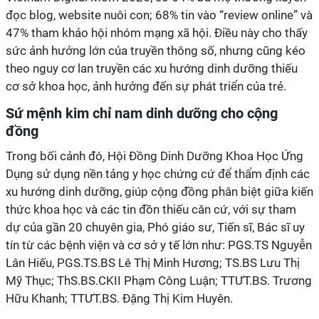
đọc blog, website nuôi con; 68% tin vào “review online” và
47% tham khảo hội nhóm mạng xã hội. Điều này cho thấy
sức ảnh hưởng lớn của truyền thông số, nhưng cũng kéo
theo nguy cơ lan truyền các xu hướng dinh dưỡng thiếu
Dụng sử dụng nền tảng y học chứng cứ để thẩm định các
xu hướng dinh dưỡng, giúp cộng đồng phân biệt giữa kiến
‏ ‏
tín từ các bệnh viện và cơ sở y tế lớn như: PGS.TS Nguyễn
Lân Hiếu, PGS.TS.BS Lê Thị Minh Hương; TS.BS Lưu Thị
Mỹ Thục; ThS.BS.CKII Phạm Công Luận; TTƯT.BS. Trương