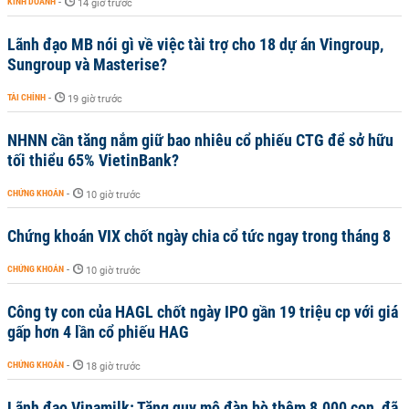
KINH DOANH
-
14 giờ trước
Lãnh đạo MB nói gì về việc tài trợ cho 18 dự án Vingroup,
Sungroup và Masterise?
TÀI CHÍNH
-
19 giờ trước
NHNN cần tăng nắm giữ bao nhiêu cổ phiếu CTG để sở hữu
tối thiểu 65% VietinBank?
CHỨNG KHOÁN
-
10 giờ trước
Chứng khoán VIX chốt ngày chia cổ tức ngay trong tháng 8
CHỨNG KHOÁN
-
10 giờ trước
Công ty con của HAGL chốt ngày IPO gần 19 triệu cp với giá
gấp hơn 4 lần cổ phiếu HAG
CHỨNG KHOÁN
-
18 giờ trước
Lãnh đạo Vinamilk: Tăng quy mô đàn bò thêm 8.000 con, đã