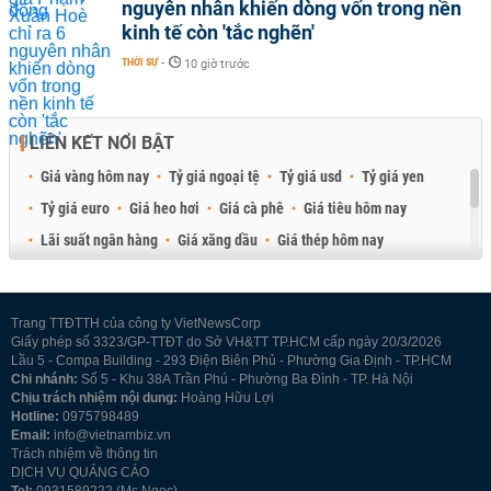
nguyên nhân khiến dòng vốn trong nền
kinh tế còn 'tắc nghẽn'
THỜI SỰ
-
10 giờ trước
LIÊN KẾT NỔI BẬT
Giá vàng hôm nay
Tỷ giá ngoại tệ
Tỷ giá usd
Tỷ giá yen
Tỷ giá euro
Giá heo hơi
Giá cà phê
Giá tiêu hôm nay
Lãi suất ngân hàng
Giá xăng dầu
Giá thép hôm nay
Giá sầu riêng
Giá thịt heo
Giá gạo
Giá cao su
Best Retail Brokers
Diễn đàn đầu tư Việt Nam 2026
Trang TTĐTTH của công ty VietNewsCorp
Giấy phép số 3323/GP-TTĐT do Sở VH&TT TP.HCM cấp ngày 20/3/2026
Lầu 5 - Compa Building - 293 Điện Biên Phủ - Phường Gia Định - TP.HCM
Chi nhánh:
Số 5 - Khu 38A Trần Phú - Phường Ba Đình - TP. Hà Nội
Chịu trách nhiệm nội dung:
Hoàng Hữu Lợi
Hotline:
0975798489
Email:
info@vietnambiz.vn
Trách nhiệm về thông tin
DỊCH VỤ QUẢNG CÁO