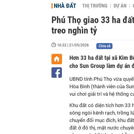
NHÀ ĐẤT
THỊ TRƯỜNG
DỰ ÁN
Phú Thọ giao 33 ha đấ
treo nghìn tỷ
16:32 | 21/05/2026
Chia sẻ
Hơn 33 ha đất tại xã Kim 
cho Sun Group làm dự án đ
UBND tỉnh Phú Thọ vừa quyết
Hòa Bình (thành viên của Sun 
vui chơi giải trí và hệ thống 
Khu đất có diện tích hơn 33 h
sông ngòi kênh rạch, trồng lú
chuyển đổi mục đích, khu đất 
đất ở đô thị, mặt nước chuyên