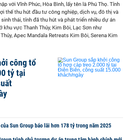
p với Vĩnh Phúc, Hòa Bình, lấy tên là Phú Thọ. Tỉnh
i thế thu hút đầu tư công nghiệp, dịch vụ, đô thị và
 sinh thái, tỉnh đã thu hút và phát triển nhiều dự án
 ở khu vực Thanh Thủy, Kim Bôi, Lạc Sơn như
hủy, Apec Mandala Retreats Kim Bôi, Serena Kim
ởi công tổ
0 tỷ tại
suất
ày
 của Sun Group báo lãi hơn 178 tỷ trong năm 2025
roup trình chủ trương dự án trung tâm hành chính mới