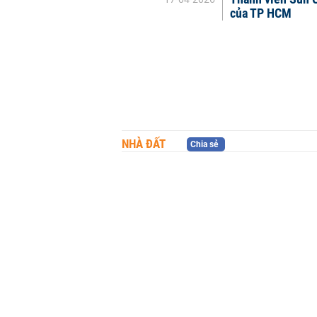
của TP HCM
NHÀ ĐẤT
Chia sẻ