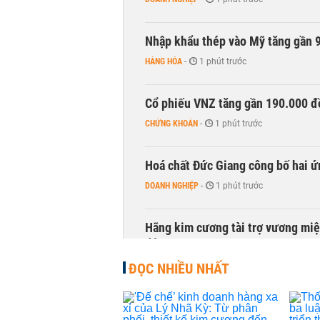
Nhập khẩu thép vào Mỹ tăng gần 
HÀNG HÓA
-
1 phút trước
Cổ phiếu VNZ tăng gần 190.000 đồ
CHỨNG KHOÁN
-
1 phút trước
Hoá chất Đức Giang công bố hai ứ
DOANH NGHIỆP
-
1 phút trước
Hãng kim cương tài trợ vương miệ
động
KINH DOANH
-
1 phút trước
ĐỌC NHIỀU NHẤT
Trùm phân phối ô tô hạng sang lã