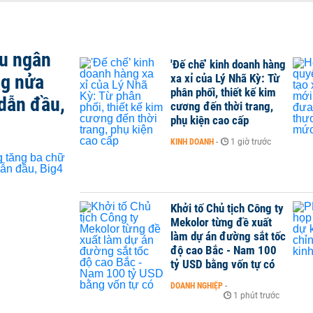
ều ngân
'Đế chế’ kinh doanh hàng
ng nửa
xa xỉ của Lý Nhã Kỳ: Từ
phân phối, thiết kế kim
dẫn đầu,
cương đến thời trang,
phụ kiện cao cấp
KINH DOANH
-
1 giờ trước
Khởi tố Chủ tịch Công ty
Mekolor từng đề xuất
làm dự án đường sắt tốc
độ cao Bắc - Nam 100
tỷ USD bằng vốn tự có
DOANH NGHIỆP
-
1 phút trước