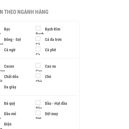
IN THEO NGÀNH HÀNG
Bạc
Bạch Kim
Bông - Sợi
Cá da trơn
Cá ngừ
Cà phê
Cacao
Cao su
Chất dẻo
Chè
Da giày
Đá quý
Dầu - Hạt dầu
Dầu mỏ
Dệt may
Điện