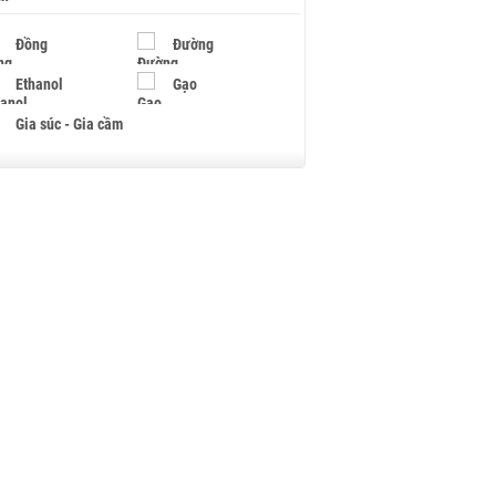
Đồng
Đường
Ethanol
Gạo
Gia súc - Gia cầm
Giấy
Gỗ
Hạt điều
Hồ tiêu - Hạt tiêu
Khí đốt
Kim loại khác
Mắc ca
Muối
Ngũ cốc
Nhựa - Hạt nhựa
Palladium
Phân bón