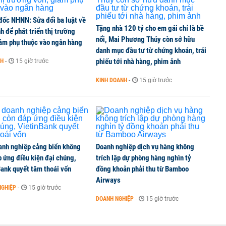
đốc NHNN: Sửa đổi ba luật về
Tặng nhà 120 tỷ cho em gái chỉ là bề
nh để phát triển thị trường
ng 86.100 tỷ đồng làm đường sắt Lào Cai - Hà Nội -
nổi, Mai Phương Thúy còn sở hữu
iảm phụ thuộc vào ngân hàng
danh mục đầu tư từ chứng khoán, trái
phiếu tới nhà hàng, phim ảnh
NH
-
15 giờ trước
KINH DOANH
-
15 giờ trước
 mặt bằng Vành đai 5 - Vùng Thủ đô, thực hiện từ
anh nghiệp cảng biển không
Doanh nghiệp dịch vụ hàng không
 ứng điều kiện đại chúng,
trích lập dự phòng hàng nghìn tỷ
ank quyết tâm thoái vốn
đồng khoản phải thu từ Bamboo
Airways
NGHIỆP
-
15 giờ trước
DOANH NGHIỆP
-
15 giờ trước