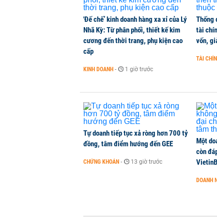
KINH DOANH
-
1 phút trước
'Đế chế’ kinh doanh hàng xa xỉ của Lý
Thống 
Nhã Kỳ: Từ phân phối, thiết kế kim
tài chí
Chính phủ đề xuất Quốc hội cho tă
cương đến thời trang, phụ kiện cao
vốn, g
Hải Phòng
cấp
THỜI SỰ
-
1 phút trước
TÀI CHÍ
KINH DOANH
-
1 giờ trước
Chi hơn 78.000 tỷ đồng giải phóng
năm 2027
THỜI SỰ
-
1 phút trước
Tự doanh tiếp tục xả ròng hơn 700 tỷ
Một do
đồng, tâm điểm hướng đến GEE
còn đáp
VietinB
CHỨNG KHOÁN
-
13 giờ trước
DOANH 