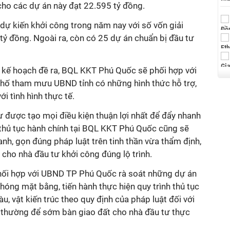
cho các dự án này đạt 22.595 tỷ đồng.
dự kiến khởi công trong năm nay với số vốn giải
tỷ đồng. Ngoài ra, còn có 25 dự án chuẩn bị đầu tư
o kế hoạch đề ra, BQL KKT Phú Quốc sẽ phối hợp với
hố tham mưu UBND tỉnh có những hình thức hỗ trợ,
ới tình hình thực tế.
 được tạo mọi điều kiện thuận lợi nhất để đẩy nhanh
 thủ tục hành chính tại BQL KKT Phú Quốc cũng sẽ
anh, gọn đúng pháp luật trên tinh thần vừa thẩm định,
 cho nhà đầu tư khởi công đúng lộ trình.
phối hợp với UBND TP Phú Quốc rà soát những dự án
óng mặt bằng, tiến hành thực hiện quy trình thủ tục
u, vật kiến trúc theo quy định của pháp luật đối với
 thường để sớm bàn giao đất cho nhà đầu tư thực