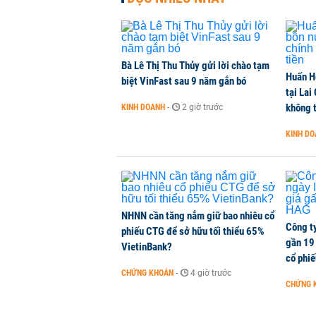
Dòng tiền ngoại bất ngờ trở lại T
CHỨNG KHOÁN
-
9 phút trước
Bà Lê Thị Thu Thủy gửi lời chào tạm
Huấn H
Kiến nghị đưa người bán hàng onl
biệt VinFast sau 9 năm gắn bó
tại Lai
THỜI SỰ
-
12 phút trước
không t
KINH DOANH
-
2 giờ trước
KINH D
TikToker Khánh Sky, Vua Quạt, Hồ
KINH DOANH
-
15 phút trước
NHNN cần tăng nắm giữ bao nhiêu cổ
Công t
phiếu CTG để sở hữu tối thiểu 65%
gần 19 
VietinBank?
cổ phi
CHỨNG KHOÁN
-
4 giờ trước
CHỨNG 