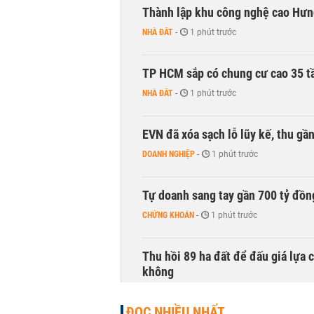
Thành lập khu công nghệ cao Hưn
NHÀ ĐẤT
-
1 phút trước
TP HCM sắp có chung cư cao 35 tầ
NHÀ ĐẤT
-
1 phút trước
EVN đã xóa sạch lỗ lũy kế, thu g
DOANH NGHIỆP
-
1 phút trước
Tự doanh sang tay gần 700 tỷ đồn
CHỨNG KHOÁN
-
1 phút trước
Thu hồi 89 ha đất để đấu giá lựa 
không
NHÀ ĐẤT
-
8 phút trước
ĐỌC NHIỀU NHẤT