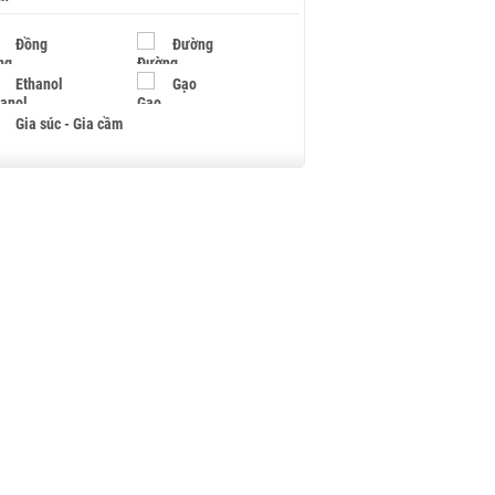
Đồng
Đường
Ethanol
Gạo
Gia súc - Gia cầm
Giấy
Gỗ
Hạt điều
Hồ tiêu - Hạt tiêu
Khí đốt
Kim loại khác
Mắc ca
Muối
Ngũ cốc
Nhựa - Hạt nhựa
Palladium
Phân bón