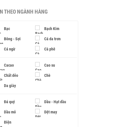
IN THEO NGÀNH HÀNG
Bạc
Bạch Kim
Bông - Sợi
Cá da trơn
Cá ngừ
Cà phê
Cacao
Cao su
Chất dẻo
Chè
Da giày
Đá quý
Dầu - Hạt dầu
Dầu mỏ
Dệt may
Điện