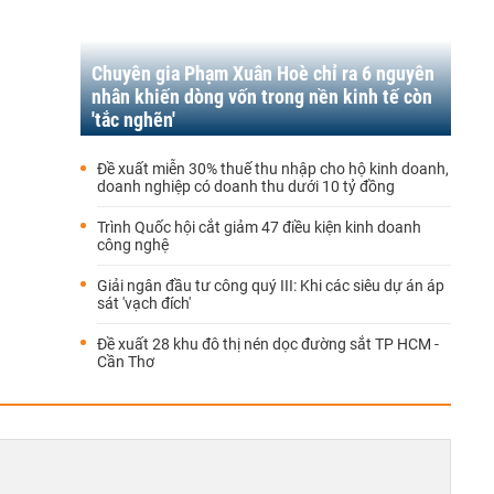
Chuyên gia Phạm Xuân Hoè chỉ ra 6 nguyên
nhân khiến dòng vốn trong nền kinh tế còn
'tắc nghẽn'
Đề xuất miễn 30% thuế thu nhập cho hộ kinh doanh,
doanh nghiệp có doanh thu dưới 10 tỷ đồng
Trình Quốc hội cắt giảm 47 điều kiện kinh doanh
công nghệ
Giải ngân đầu tư công quý III: Khi các siêu dự án áp
sát 'vạch đích'
Đề xuất 28 khu đô thị nén dọc đường sắt TP HCM -
Cần Thơ