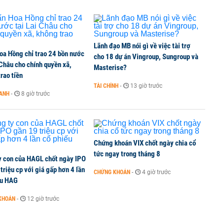
TCK, ai đã mua vào?
Lãnh đạo MB nói gì về việc tài trợ
oa Hồng chỉ trao 24 bồn nước
ine, lao động công trình đóng BHXH bắt buộc
cho 18 dự án Vingroup, Sungroup và
 Châu cho chính quyền xã,
Masterise?
rao tiền
TÀI CHÍNH
-
13 giờ trước
OANH
-
8 giờ trước
 Văn Khoa bị khởi tố
Chứng khoán VIX chốt ngày chia cổ
tức ngay trong tháng 8
y con của HAGL chốt ngày IPO
triệu cp với giá gấp hơn 4 lần
CHỨNG KHOÁN
-
4 giờ trước
ếu HAG
KHOÁN
-
12 giờ trước