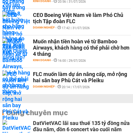
KINH DOANH
-
20:56 | 31/07/2026
CEO Boeing Việt Nam về làm Phó Chủ
tịch Tập đoàn FLC
DOANH NGHIỆP
-
17:42 | 31/07/2026
Muốn nhận tiền hoàn vé từ Bamboo
Airways, khách hàng có thể phải chờ hơn
4 tháng
KINH DOANH
-
16:00 | 29/07/2026
FLC muốn làm dự án nâng cấp, mở rộng
hai sân bay Phù Cát và Pleiku
DOANH NGHIỆP
-
20:14 | 17/07/2026
Cùng chuyên mục
DatVietVAC lãi sau thuế 135 tỷ đồng nửa
đầu năm, dồn 6 concert vào cuối năm