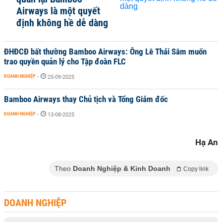
Airways là một quyết
định không hề dễ dàng
ĐHĐCĐ bất thường Bamboo Airways: Ông Lê Thái Sâm muốn
trao quyền quản lý cho Tập đoàn FLC
DOANH NGHIỆP
-
25-09-2025
Bamboo Airways thay Chủ tịch và Tổng Giám đốc
DOANH NGHIỆP
-
13-08-2025
Hạ An
Theo
Doanh Nghiệp & Kinh Doanh
Copy link
DOANH NGHIỆP