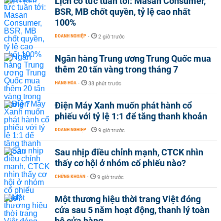
Lịch cổ tức tuần tới: Masan Consumer,
BSR, MB chốt quyền, tỷ lệ cao nhất
100%
DOANH NGHIỆP
-
2 giờ trước
Ngân hàng Trung ương Trung Quốc mua
thêm 20 tấn vàng trong tháng 7
HÀNG HÓA
-
38 phút trước
Điện Máy Xanh muốn phát hành cổ
phiếu với tỷ lệ 1:1 để tăng thanh khoản
DOANH NGHIỆP
-
9 giờ trước
Sau nhịp điều chỉnh mạnh, CTCK nhìn
thấy cơ hội ở nhóm cổ phiếu nào?
CHỨNG KHOÁN
-
9 giờ trước
Một thương hiệu thời trang Việt đóng
cửa sau 5 năm hoạt động, thanh lý toàn
bộ cửa hàng