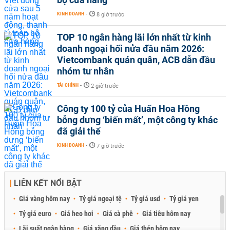
KINH DOANH
-
8 giờ trước
TOP 10 ngân hàng lãi lớn nhất từ kinh
doanh ngoại hối nửa đầu năm 2026:
Vietcombank quán quân, ACB dẫn đầu
nhóm tư nhân
TÀI CHÍNH
-
2 giờ trước
Công ty 100 tỷ của Huấn Hoa Hồng
bỗng dưng ‘biến mất’, một công ty khác
đã giải thể
KINH DOANH
-
7 giờ trước
LIÊN KẾT NỔI BẬT
Giá vàng hôm nay
Tỷ giá ngoại tệ
Tỷ giá usd
Tỷ giá yen
Tỷ giá euro
Giá heo hơi
Giá cà phê
Giá tiêu hôm nay
Lãi suất ngân hàng
Giá xăng dầu
Giá thép hôm nay