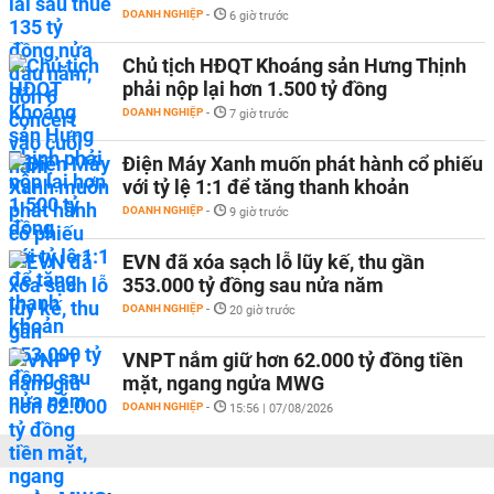
DOANH NGHIỆP
-
6 giờ trước
Chủ tịch HĐQT Khoáng sản Hưng Thịnh
phải nộp lại hơn 1.500 tỷ đồng
DOANH NGHIỆP
-
7 giờ trước
Điện Máy Xanh muốn phát hành cổ phiếu
với tỷ lệ 1:1 để tăng thanh khoản
DOANH NGHIỆP
-
9 giờ trước
EVN đã xóa sạch lỗ lũy kế, thu gần
353.000 tỷ đồng sau nửa năm
DOANH NGHIỆP
-
20 giờ trước
VNPT nắm giữ hơn 62.000 tỷ đồng tiền
mặt, ngang ngửa MWG
DOANH NGHIỆP
-
15:56 | 07/08/2026