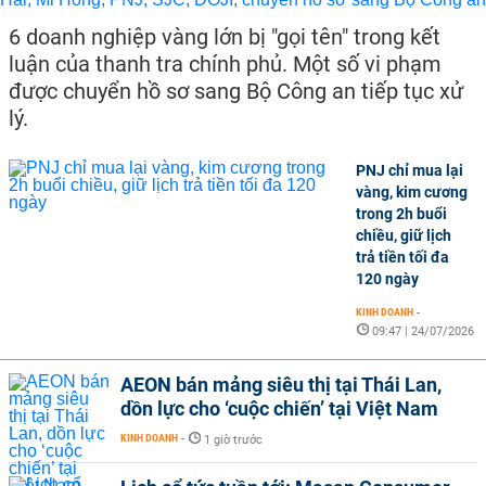
6 doanh nghiệp vàng lớn bị "gọi tên" trong kết
luận của thanh tra chính phủ. Một số vi phạm
được chuyển hồ sơ sang Bộ Công an tiếp tục xử
lý.
PNJ chỉ mua lại
vàng, kim cương
trong 2h buổi
chiều, giữ lịch
trả tiền tối đa
120 ngày
KINH DOANH
-
09:47 | 24/07/2026
AEON bán mảng siêu thị tại Thái Lan,
dồn lực cho ‘cuộc chiến’ tại Việt Nam
KINH DOANH
-
1 giờ trước