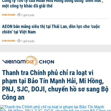
Công ty 100 tỷ của Huấn Hoa Hồng bỗng dưng ‘biến mất’,
một công ty khác đã giải thể
KINH DOANH
-
7 giờ trước
AEON bán mảng siêu thị tại Thái Lan, dồn lực cho ‘cuộc
chiến’ tại Việt Nam
KINH DOANH
-
1 giờ trước
Thanh tra Chính phủ chỉ ra loạt vi
phạm tại Bảo Tín Mạnh Hải, Mi Hồng,
PNJ, SJC, DOJI, chuyển hồ sơ sang Bộ
Công an