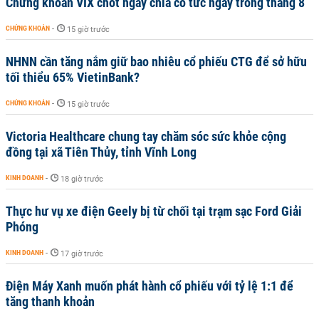
Chứng khoán VIX chốt ngày chia cổ tức ngay trong tháng 8
CHỨNG KHOÁN
-
15 giờ trước
NHNN cần tăng nắm giữ bao nhiêu cổ phiếu CTG để sở hữu
tối thiểu 65% VietinBank?
CHỨNG KHOÁN
-
15 giờ trước
Victoria Healthcare chung tay chăm sóc sức khỏe cộng
đồng tại xã Tiên Thủy, tỉnh Vĩnh Long
KINH DOANH
-
18 giờ trước
Thực hư vụ xe điện Geely bị từ chối tại trạm sạc Ford Giải
Phóng
KINH DOANH
-
17 giờ trước
Điện Máy Xanh muốn phát hành cổ phiếu với tỷ lệ 1:1 để
tăng thanh khoản