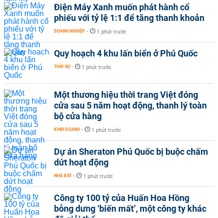
Điện Máy Xanh muốn phát hành cổ
phiếu với tỷ lệ 1:1 để tăng thanh khoản
DOANH NGHIỆP
-
1 phút trước
Quy hoạch 4 khu lấn biển ở Phú Quốc
THỜI SỰ
-
1 phút trước
Một thương hiệu thời trang Việt đóng
cửa sau 5 năm hoạt động, thanh lý toàn
bộ cửa hàng
KINH DOANH
-
1 phút trước
Dự án Sheraton Phú Quốc bị buộc chấm
dứt hoạt động
NHÀ ĐẤT
-
1 phút trước
Công ty 100 tỷ của Huấn Hoa Hồng
bỗng dưng ‘biến mất’, một công ty khác