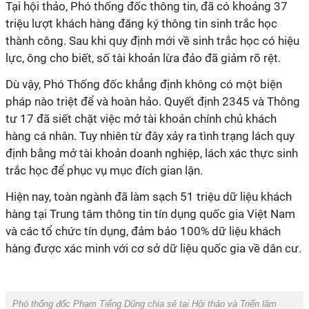
Tại hội thảo, Phó thống đốc thông tin, đã có khoảng 37
triệu lượt khách hàng đăng ký thông tin sinh trắc học
thành công. Sau khi quy định mới về sinh trắc học có hiệu
lực, ông cho biết, số tài khoản lừa đảo đã giảm rõ rệt.
Dù vậy, Phó Thống đốc khẳng định không có một biện
pháp nào triệt để và hoàn hảo. Quyết định 2345 và Thông
tư 17 đã siết chặt việc mở tài khoản chính chủ khách
hàng cá nhân. Tuy nhiên từ đây xảy ra tình trạng lách quy
định bằng mở tài khoản doanh nghiệp, lách xác thực sinh
trắc học để phục vụ mục đích gian lận.
Hiện nay, toàn ngành đã làm sạch 51 triệu dữ liệu khách
hàng tại Trung tâm thông tin tín dụng quốc gia Việt Nam
và các tổ chức tín dụng, đảm bảo 100% dữ liệu khách
hàng được xác minh với cơ sở dữ liệu quốc gia về dân cư.
Phó thống đốc Phạm Tiếng Dũng chia sẻ tại Hội thảo và Triển lãm