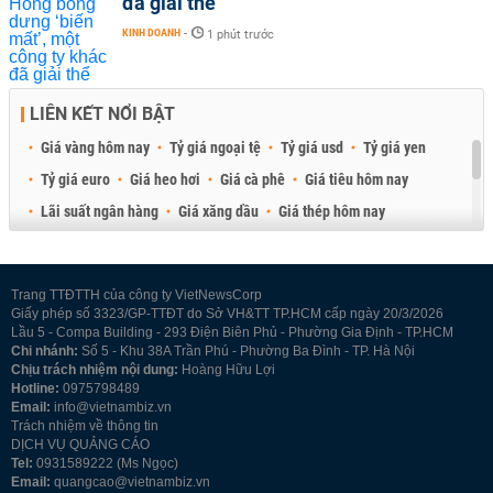
đã giải thể
KINH DOANH
-
1 phút trước
LIÊN KẾT NỔI BẬT
Giá vàng hôm nay
Tỷ giá ngoại tệ
Tỷ giá usd
Tỷ giá yen
Tỷ giá euro
Giá heo hơi
Giá cà phê
Giá tiêu hôm nay
Lãi suất ngân hàng
Giá xăng dầu
Giá thép hôm nay
Giá sầu riêng
Giá thịt heo
Giá gạo
Giá cao su
Best Retail Brokers
Diễn đàn đầu tư Việt Nam 2026
Trang TTĐTTH của công ty VietNewsCorp
Giấy phép số 3323/GP-TTĐT do Sở VH&TT TP.HCM cấp ngày 20/3/2026
Lầu 5 - Compa Building - 293 Điện Biên Phủ - Phường Gia Định - TP.HCM
Chi nhánh:
Số 5 - Khu 38A Trần Phú - Phường Ba Đình - TP. Hà Nội
Chịu trách nhiệm nội dung:
Hoàng Hữu Lợi
Hotline:
0975798489
Email:
info@vietnambiz.vn
Trách nhiệm về thông tin
DỊCH VỤ QUẢNG CÁO
Tel:
0931589222 (Ms Ngọc)
Email:
quangcao@vietnambiz.vn