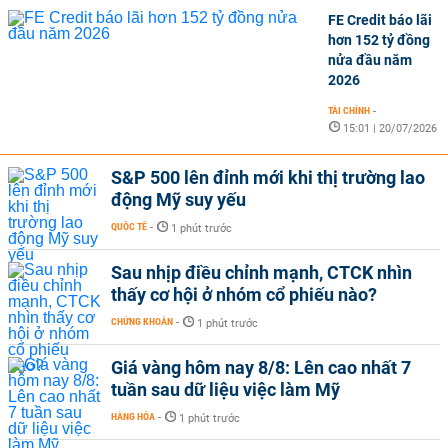
FE Credit báo lãi
hơn 152 tỷ đồng
nửa đầu năm
2026
TÀI CHÍNH
-
15:01 | 20/07/2026
S&P 500 lên đỉnh mới khi thị trường lao
động Mỹ suy yếu
QUỐC TẾ
-
1 phút trước
Sau nhịp điều chỉnh mạnh, CTCK nhìn
thấy cơ hội ở nhóm cổ phiếu nào?
CHỨNG KHOÁN
-
1 phút trước
Giá vàng hôm nay 8/8: Lên cao nhất 7
tuần sau dữ liệu việc làm Mỹ
HÀNG HÓA
-
1 phút trước