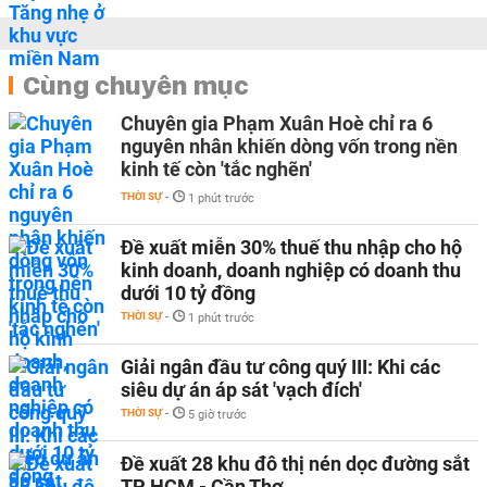
Cùng chuyên mục
Chuyên gia Phạm Xuân Hoè chỉ ra 6
nguyên nhân khiến dòng vốn trong nền
kinh tế còn 'tắc nghẽn'
THỜI SỰ
-
1 phút trước
Đề xuất miễn 30% thuế thu nhập cho hộ
kinh doanh, doanh nghiệp có doanh thu
dưới 10 tỷ đồng
THỜI SỰ
-
1 phút trước
Giải ngân đầu tư công quý III: Khi các
siêu dự án áp sát 'vạch đích'
THỜI SỰ
-
5 giờ trước
Đề xuất 28 khu đô thị nén dọc đường sắt
TP HCM - Cần Thơ