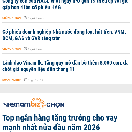
Công ty con của HAGL chốt ngày IPO gần 19 triệu cp với giá
gấp hơn 4 lần cổ phiếu HAG
CHỨNG KHOÁN
-
4 giờ trước
Cổ phiếu doanh nghiệp Nhà nước đồng loạt hút tiền, VNM,
BCM, GAS và GVR tăng trần
CHỨNG KHOÁN
-
1 giờ trước
Lãnh đạo Vinamilk: Tăng quy mô đàn bò thêm 8.000 con, đã
chốt giá nguyên liệu đến tháng 11
DOANH NGHIỆP
-
1 giờ trước
Top ngân hàng tăng trưởng cho vay
mạnh nhất nửa đầu năm 2026