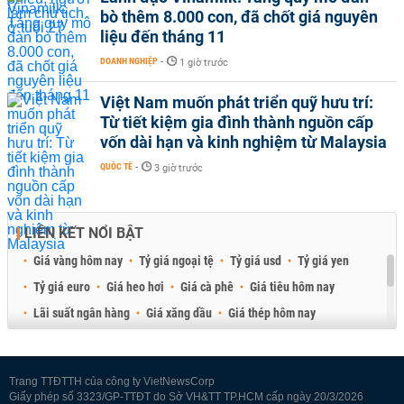
bò thêm 8.000 con, đã chốt giá nguyên
liệu đến tháng 11
DOANH NGHIỆP
-
1 giờ trước
Việt Nam muốn phát triển quỹ hưu trí:
Từ tiết kiệm gia đình thành nguồn cấp
vốn dài hạn và kinh nghiệm từ Malaysia
QUỐC TẾ
-
3 giờ trước
LIÊN KẾT NỔI BẬT
Giá vàng hôm nay
Tỷ giá ngoại tệ
Tỷ giá usd
Tỷ giá yen
Tỷ giá euro
Giá heo hơi
Giá cà phê
Giá tiêu hôm nay
Lãi suất ngân hàng
Giá xăng dầu
Giá thép hôm nay
Giá sầu riêng
Giá thịt heo
Giá gạo
Giá cao su
Best Retail Brokers
Diễn đàn đầu tư Việt Nam 2026
Trang TTĐTTH của công ty VietNewsCorp
Giấy phép số 3323/GP-TTĐT do Sở VH&TT TP.HCM cấp ngày 20/3/2026