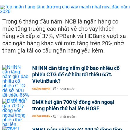
Trong 6 tháng đầu năm, NCB là ngân hàng có
mức tăng trưởng cao nhất về cho vay khách
hàng với xấp xỉ 37%, VPBank và HDBank vượt xa
các ngân hàng khác với mức tăng trên 20% nhờ
tham gia tái cơ cấu ngân hàng yếu kém.
NHNN cần tăng nắm giữ bao nhiêu cổ
phiếu CTG để sở hữu tối thiểu 65%
VietinBank?
CHỨNG KHOÁN
-
1 phút trước
DMX hút gần 700 tỷ đồng vốn ngoại
trong phiên thứ hai lên HOSE
CHỨNG KHOÁN
-
1 phút trước
VNPT nắm giữ hơn 62.000 tỷ đồng tiền