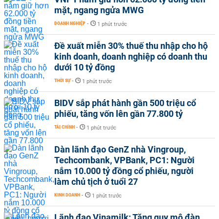
mặt, ngang ngửa MWG
DOANH NGHIỆP
-
1 phút trước
Đề xuất miễn 30% thuế thu nhập cho hộ
kinh doanh, doanh nghiệp có doanh thu
dưới 10 tỷ đồng
THỜI SỰ
-
1 phút trước
BIDV sắp phát hành gần 500 triệu cổ
phiếu, tăng vốn lên gần 77.800 tỷ
TÀI CHÍNH
-
1 phút trước
Dàn lãnh đạo GenZ nhà Vingroup,
Techcombank, VPBank, PC1: Người
nắm 10.000 tỷ đồng cổ phiếu, người
làm chủ tịch ở tuổi 27
KINH DOANH
-
1 phút trước
Lãnh đạo Vinamilk: Tăng quy mô đàn