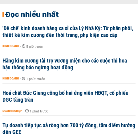
Đọc nhiều nhất
'Đế chế’ kinh doanh hàng xa xỉ của Lý Nhã Kỳ: Từ phân phối,
thiết kế kim cương đến thời trang, phụ kiện cao cấp
KINH DOANH
-
5 giờ trước
Hãng kim cương tài trợ vương miện cho các cuộc thi hoa
hậu thông báo ngừng hoạt động
KINH DOANH
-
1 phút trước
Hoá chất Đức Giang công bố hai ứng viên HĐQT, cổ phiếu
DGC tăng trần
DOANH NGHIỆP
-
1 phút trước
Tự doanh tiếp tục xả ròng hơn 700 tỷ đồng, tâm điểm hướng
đến GEE