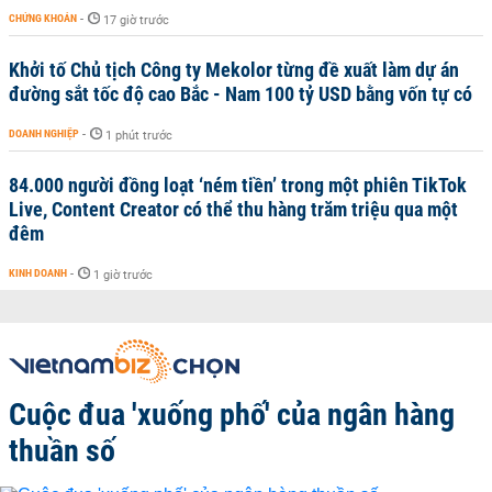
CHỨNG KHOÁN
-
17 giờ trước
Khởi tố Chủ tịch Công ty Mekolor từng đề xuất làm dự án
đường sắt tốc độ cao Bắc - Nam 100 tỷ USD bằng vốn tự có
DOANH NGHIỆP
-
1 phút trước
84.000 người đồng loạt ‘ném tiền’ trong một phiên TikTok
Live, Content Creator có thể thu hàng trăm triệu qua một
đêm
KINH DOANH
-
1 giờ trước
Cuộc đua 'xuống phố' của ngân hàng
thuần số