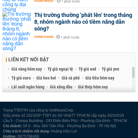
DOANH NGHIỆP
-
1 phút trước
Thị trường thường ‘phất lên’ trong tháng
8, nhóm ngành nào có tiềm năng dẫn
sóng?
CHỨNG KHOÁN
-
1 phút trước
LIÊN KẾT NỔI BẬT
Giá vàng hôm nay
Tỷ giá ngoại tệ
Tỷ giá usd
Tỷ giá yen
Tỷ giá euro
Giá heo hơi
Giá cà phê
Giá tiêu hôm nay
Lãi suất ngân hàng
Giá xăng dầu
Giá thép hôm nay
Giá sầu riêng
Giá thịt heo
Giá gạo
Giá cao su
Best Retail Brokers
Diễn đàn đầu tư Việt Nam 2026
Trang TTĐTTH của công ty VietNewsCorp
Giấy phép số 3323/GP-TTĐT do Sở VH&TT TP.HCM cấp ngày 20/3/2026
Lầu 5 - Compa Building - 293 Điện Biên Phủ - Phường Gia Định - TP.HCM
Chi nhánh:
Số 5 - Khu 38A Trần Phú - Phường Ba Đình - TP. Hà Nội
Chịu trách nhiệm nội dung:
Hoàng Hữu Lợi
Hotline:
0975798489