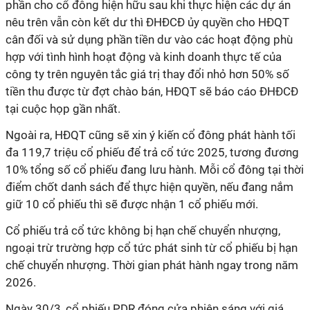
phần cho cổ đông hiện hữu sau khi thực hiện các dự án
nêu trên vẫn còn kết dư thì ĐHĐCĐ ủy quyền cho HĐQT
cân đối và sử dụng phần tiền dư vào các hoạt động phù
hợp với tình hình hoạt động và kinh doanh thực tế của
công ty trên nguyên tắc giá trị thay đổi nhỏ hơn 50% số
tiền thu được từ đợt chào bán, HĐQT sẽ báo cáo ĐHĐCĐ
tại cuộc họp gần nhất.
Ngoài ra, HĐQT cũng sẽ xin ý kiến cổ đông phát hành tối
đa 119,7 triệu cổ phiếu để trả cổ tức 2025, tương đương
10% tổng số cổ phiếu đang lưu hành.
Mỗi cổ đông tại thời
điểm chốt danh sách để thực hiện quyền, nếu đang nắm
giữ 10 cổ phiếu thì sẽ được nhận 1 cổ phiếu mới.
Cổ phiếu trả cổ tức không bị hạn chế chuyển nhượng,
ngoại trừ trường hợp cổ tức phát sinh từ cổ phiếu bị hạn
chế chuyển nhượng. Thời gian phát hành ngay trong năm
2026.
Ngày 30/3, cổ phiếu PDR đóng cửa phiên sáng với giá