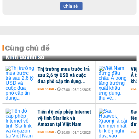
Chia sẻ
Cùng chủ đề
Kinh doanh số
Thị trường mua trước trả
Việ
sau 2,6 tỷ USD và cuộc
Á t
đua phổ cập tín dụng...
khẩ
KINH DOANH
-
KINH 
07:00 | 05/12/2025
Tiến độ cấp phép Internet
Sau
vệ tinh Starlink và
tên 
Amazon tại Việt Nam
đưa
KINH DOANH
-
KINH 
20:00 | 01/12/2025