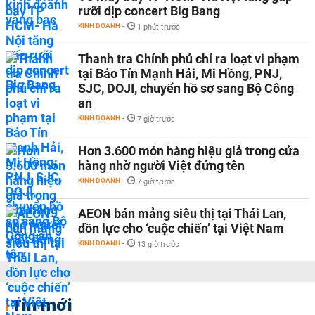
rưỡi dịp concert Big Bang
KINH DOANH
-
1 phút trước
Thanh tra Chính phủ chỉ ra loạt vi phạm
tại Bảo Tín Mạnh Hải, Mi Hồng, PNJ,
SJC, DOJI, chuyển hồ sơ sang Bộ Công
an
KINH DOANH
-
7 giờ trước
Hơn 3.600 món hàng hiệu giả trong cửa
hàng nhờ người Việt đứng tên
KINH DOANH
-
7 giờ trước
AEON bán mảng siêu thị tại Thái Lan,
dồn lực cho ‘cuộc chiến’ tại Việt Nam
KINH DOANH
-
13 giờ trước
Tin mới