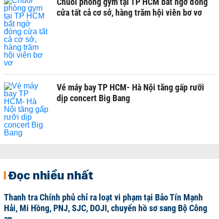
Chuỗi phòng gym tại TP HCM bất ngờ đóng
cửa tất cả cơ sở, hàng trăm hội viên bơ vơ
Vé máy bay TP HCM- Hà Nội tăng gấp rưỡi
dịp concert Big Bang
Đọc nhiều nhất
Thanh tra Chính phủ chỉ ra loạt vi phạm tại Bảo Tín Mạnh
Hải, Mi Hồng, PNJ, SJC, DOJI, chuyển hồ sơ sang Bộ Công
an