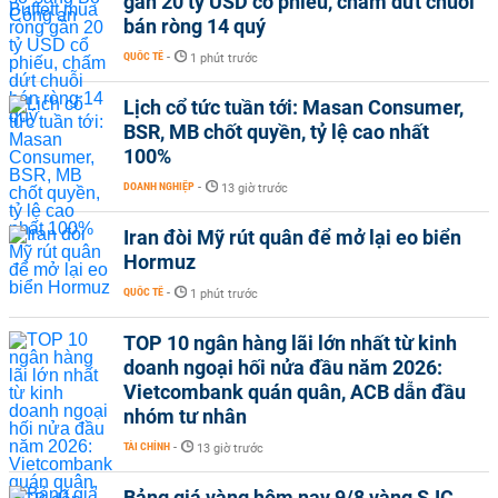
gần 20 tỷ USD cổ phiếu, chấm dứt chuỗi
bán ròng 14 quý
QUỐC TẾ
-
1 phút trước
Lịch cổ tức tuần tới: Masan Consumer,
BSR, MB chốt quyền, tỷ lệ cao nhất
100%
DOANH NGHIỆP
-
13 giờ trước
Iran đòi Mỹ rút quân để mở lại eo biển
Hormuz
QUỐC TẾ
-
1 phút trước
TOP 10 ngân hàng lãi lớn nhất từ kinh
doanh ngoại hối nửa đầu năm 2026:
Vietcombank quán quân, ACB dẫn đầu
nhóm tư nhân
TÀI CHÍNH
-
13 giờ trước
Bảng giá vàng hôm nay 9/8 vàng SJC