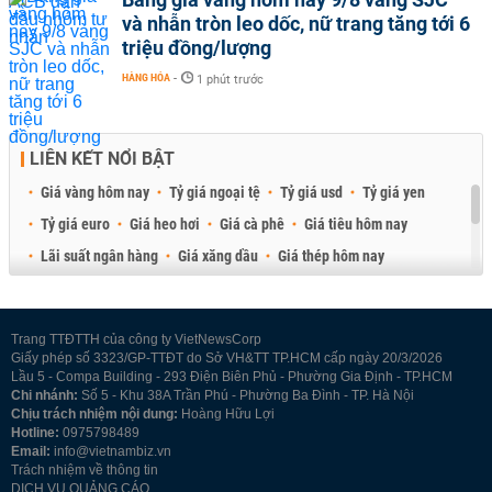
và nhẫn tròn leo dốc, nữ trang tăng tới 6
triệu đồng/lượng
HÀNG HÓA
-
1 phút trước
LIÊN KẾT NỔI BẬT
Giá vàng hôm nay
Tỷ giá ngoại tệ
Tỷ giá usd
Tỷ giá yen
Tỷ giá euro
Giá heo hơi
Giá cà phê
Giá tiêu hôm nay
Lãi suất ngân hàng
Giá xăng dầu
Giá thép hôm nay
Giá sầu riêng
Giá thịt heo
Giá gạo
Giá cao su
Best Retail Brokers
Diễn đàn đầu tư Việt Nam 2026
Trang TTĐTTH của công ty VietNewsCorp
Giấy phép số 3323/GP-TTĐT do Sở VH&TT TP.HCM cấp ngày 20/3/2026
Lầu 5 - Compa Building - 293 Điện Biên Phủ - Phường Gia Định - TP.HCM
Chi nhánh:
Số 5 - Khu 38A Trần Phú - Phường Ba Đình - TP. Hà Nội
Chịu trách nhiệm nội dung:
Hoàng Hữu Lợi
Hotline:
0975798489
Email:
info@vietnambiz.vn
Trách nhiệm về thông tin
DỊCH VỤ QUẢNG CÁO