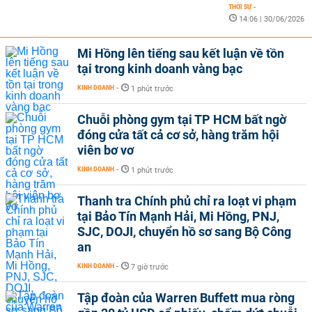
THỜI SỰ
-
14:06 | 30/06/2026
Mi Hồng lên tiếng sau kết luận về tồn
tại trong kinh doanh vàng bạc
KINH DOANH
-
1 phút trước
Chuỗi phòng gym tại TP HCM bất ngờ
đóng cửa tất cả cơ sở, hàng trăm hội
viên bơ vơ
KINH DOANH
-
1 phút trước
Thanh tra Chính phủ chỉ ra loạt vi phạm
tại Bảo Tín Mạnh Hải, Mi Hồng, PNJ,
SJC, DOJI, chuyển hồ sơ sang Bộ Công
an
KINH DOANH
-
7 giờ trước
Tập đoàn của Warren Buffett mua ròng