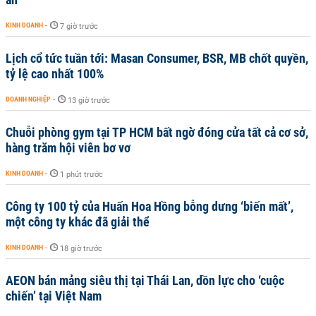
KINH DOANH
-
7 giờ trước
Lịch cổ tức tuần tới: Masan Consumer, BSR, MB chốt quyền,
tỷ lệ cao nhất 100%
DOANH NGHIỆP
-
13 giờ trước
Chuỗi phòng gym tại TP HCM bất ngờ đóng cửa tất cả cơ sở,
hàng trăm hội viên bơ vơ
KINH DOANH
-
1 phút trước
Công ty 100 tỷ của Huấn Hoa Hồng bỗng dưng ‘biến mất’,
một công ty khác đã giải thể
KINH DOANH
-
18 giờ trước
AEON bán mảng siêu thị tại Thái Lan, dồn lực cho ‘cuộc
chiến’ tại Việt Nam