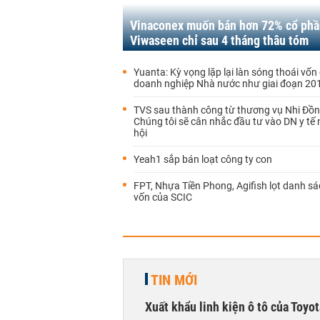
Vinaconex muốn bán hơn 72% cổ phầ
Viwaseen chỉ sau 4 tháng thâu tóm
Yuanta: Kỳ vọng lặp lại làn sóng thoái vốn
doanh nghiệp Nhà nước như giai đoạn 20
TVS sau thành công từ thương vụ Nhi Đồn
Chúng tôi sẽ cân nhắc đầu tư vào DN y tế 
hội
Yeah1 sắp bán loạt công ty con
FPT, Nhựa Tiền Phong, Agifish lọt danh s
vốn của SCIC
TIN MỚI
Xuất khẩu linh kiện ô tô của Toyo