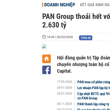
DOANH NGHIỆP
KẾT QUẢ KINH D
PAN Group thoái hết vốn
2.630 tỷ
18:49 | 26/03/2026
Chia sẻ
Hội đồng quản trị Tập đoà
chuyển nhượng toàn bộ cổ 
Capital.
PAN mua cổ phần công 
17-03-2026
Lợi nhuận PAN lập kỷ l
26-01-2026
Cập nhật BCTC quý IV/
26-01-2026
và PAN Group
PAN thành lập công ty
06-11-2025
Vì sao lợi nhuận của P
26-10-2025