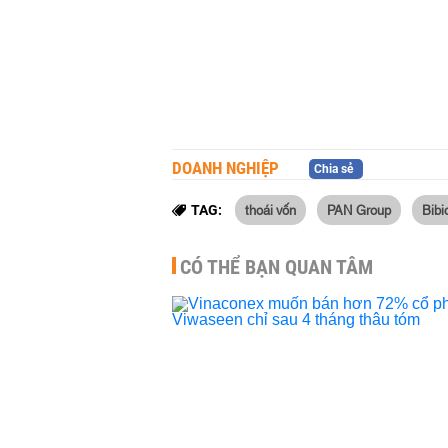
DOANH NGHIỆP
Chia sẻ
thoái vốn
PAN Group
Bibi
TAG:
CÓ THỂ BẠN QUAN TÂM