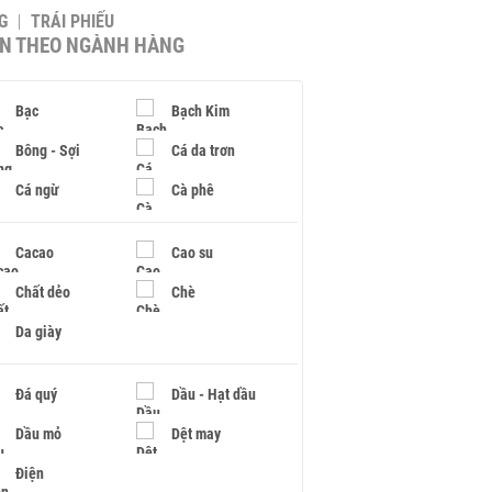
G
TRÁI PHIẾU
IN THEO NGÀNH HÀNG
Bạc
Bạch Kim
Bông - Sợi
Cá da trơn
Cá ngừ
Cà phê
Cacao
Cao su
Chất dẻo
Chè
Da giày
Đá quý
Dầu - Hạt dầu
Dầu mỏ
Dệt may
Điện