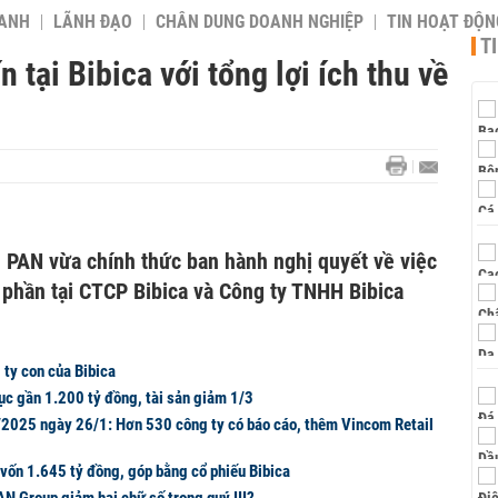
OANH
LÃNH ĐẠO
CHÂN DUNG DOANH NGHIỆP
TIN HOẠT ĐỘN
T
 tại Bibica với tổng lợi ích thu về
n PAN vừa chính thức ban hành nghị quyết về việc
phần tại CTCP Bibica và Công ty TNHH Bibica
ty con của Bibica
ục gần 1.200 tỷ đồng, tài sản giảm 1/3
2025 ngày 26/1: Hơn 530 công ty có báo cáo, thêm Vincom Retail
 vốn 1.645 tỷ đồng, góp bằng cổ phiếu Bibica
AN Group giảm hai chữ số trong quý III?