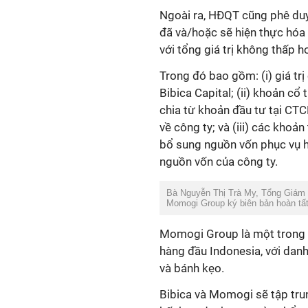
Ngoài ra, HĐQT cũng phê duy
đã và/hoặc sẽ hiện thực hóa t
với tổng giá trị không thấp h
Trong đó bao gồm: (i) giá t
Bibica Capital; (ii) khoản 
chia từ khoản đầu tư tại CTC
về công ty; và (iii) các khoả
bổ sung nguồn vốn phục vụ h
nguồn vốn của công ty.
Bà Nguyễn Thị Trà My, Tổng Giám 
Momogi Group ký biên bản hoàn tất
Momogi Group là một trong 
hàng đầu Indonesia, với dan
và bánh kẹo.
Bibica và Momogi sẽ tập tru