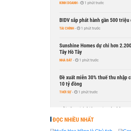
KINH DOANH
-
1 phút trước
BIDV sắp phát hành gần 500 triệu 
TÀI CHÍNH
-
1 phút trước
Sunshine Homes dự chi hơn 2.200 
Tây Hồ Tây
NHÀ ĐẤT
-
1 phút trước
Đề xuất miễn 30% thuế thu nhập c
10 tỷ đồng
THỜI SỰ
-
1 phút trước
Gửi tiền tiết kiệm tại ngân hàng 
TÀI CHÍNH
-
1 phút trước
ĐỌC NHIỀU NHẤT