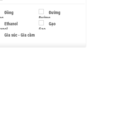
Đồng
Đường
Ethanol
Gạo
Gia súc - Gia cầm
Giấy
Gỗ
Hạt điều
Hồ tiêu - Hạt tiêu
Khí đốt
Kim loại khác
Mắc ca
Muối
Ngũ cốc
Nhựa - Hạt nhựa
Palladium
Phân bón