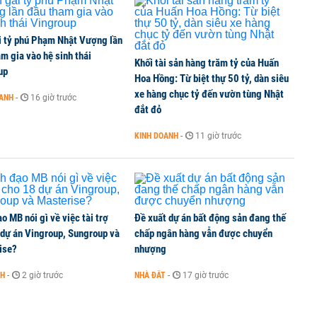
i tỷ phú Phạm Nhật Vượng lần
m gia vào hệ sinh thái
Khối tài sản hàng trăm tỷ của Huấn
up
Hoa Hồng: Từ biệt thự 50 tỷ, dàn siêu
xe hàng chục tỷ đến vườn tùng Nhật
OANH
-
16 giờ trước
đắt đỏ
KINH DOANH
-
11 giờ trước
o MB nói gì về việc tài trợ
Đề xuất dự án bất động sản đang thế
 dự án Vingroup, Sungroup và
chấp ngân hàng vẫn được chuyển
ise?
nhượng
NH
-
2 giờ trước
NHÀ ĐẤT
-
17 giờ trước