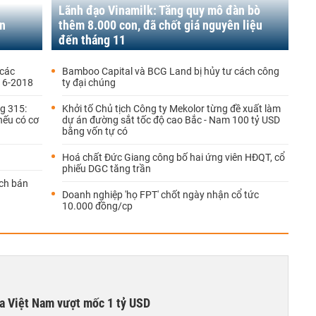
Lãnh đạo Vinamilk: Tăng quy mô đàn bò
n
thêm 8.000 con, đã chốt giá nguyên liệu
đến tháng 11
 các
Bamboo Capital và BCG Land bị hủy tư cách công
16-2018
ty đại chúng
g 315:
Khởi tố Chủ tịch Công ty Mekolor từng đề xuất làm
nếu có cơ
dự án đường sắt tốc độ cao Bắc - Nam 100 tỷ USD
bằng vốn tự có
Hoá chất Đức Giang công bố hai ứng viên HĐQT, cổ
phiếu DGC tăng trần
ách bán
Doanh nghiệp 'họ FPT' chốt ngày nhận cổ tức
10.000 đồng/cp
ta Việt Nam vượt mốc 1 tỷ USD