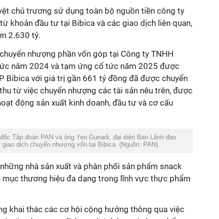
ệt chủ trương sử dụng toàn bộ nguồn tiền công ty
ừ khoản đầu tư tại Bibica và các giao dịch liên quan,
ơn 2.630 tỷ.
rị chuyển nhượng phần vốn góp tại Công ty TNHH
cổ tức năm 2024 và tạm ứng cổ tức năm 2025 được
P Bibica với giá trị gần 661 tỷ đồng đã được chuyển
n thu từ việc chuyển nhượng các tài sản nêu trên, được
oạt động sản xuất kinh doanh, đầu tư và cơ cấu
đốc Tập đoàn PAN và ông Yen Gunadi, đại diện Ban Lãnh đạo
 giao dịch chuyển nhượng vốn tại Bibica. (Nguồn: PAN).
những nhà sản xuất và phân phối sản phẩm snack
h mục thương hiệu đa dạng trong lĩnh vực thực phẩm
ng khai thác các cơ hội cộng hưởng thông qua việc