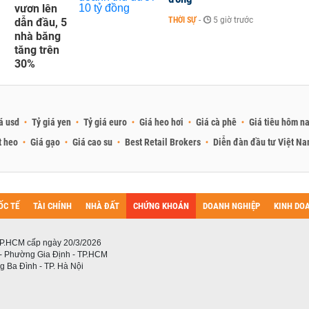
vươn lên
THỜI SỰ
-
5 giờ trước
dẫn đầu, 5
nhà băng
tăng trên
30%
á usd
Tỷ giá yen
Tỷ giá euro
Giá heo hơi
Giá cà phê
Giá tiêu hôm n
t heo
Giá gạo
Giá cao su
Best Retail Brokers
Diễn đàn đầu tư Việt N
ỐC TẾ
TÀI CHÍNH
NHÀ ĐẤT
CHỨNG KHOÁN
DOANH NGHIỆP
KINH DO
P.HCM cấp ngày 20/3/2026
 - Phường Gia Định - TP.HCM
 Ba Đình - TP. Hà Nội