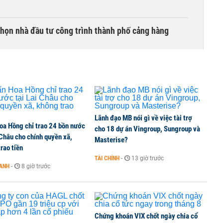
chọn nhà đầu tư công trình thành phố cảng hàng
TCK, ai đã mua vào?
Lãnh đạo MB nói gì về việc tài trợ
oa Hồng chỉ trao 24 bồn nước
ine, lao động công trình đóng BHXH bắt buộc
cho 18 dự án Vingroup, Sungroup và
 Châu cho chính quyền xã,
Masterise?
rao tiền
TÀI CHÍNH
-
13 giờ trước
OANH
-
8 giờ trước
 Văn Khoa bị khởi tố
Chứng khoán VIX chốt ngày chia cổ