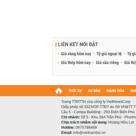
LIÊN KẾT NỔI BẬT
Giá vàng hôm nay
Tỷ giá ngoại tệ
Tỷ gi
Giá thép hôm nay
Giá sầu riêng
Giá thị
THỜI SỰ
DỰ BÁO
HÀNG HÓA
QU
Trang TTĐTTH của công ty VietNewsCorp
Giấy phép số 3323/GP-TTĐT do Sở VH&TT T
Lầu 5 - Compa Building - 293 Điện Biên Phủ
Chi nhánh:
Số 5 - Khu 38A Trần Phú - Phường
Chịu trách nhiệm nội dung:
Hoàng Hữu Lợi
Hotline:
0975798489
Email:
info@vietnambiz.vn