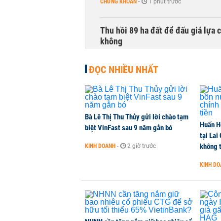
CHỨNG KHOÁN
-
1 phút trước
Thu hồi 89 ha đất để đấu giá lựa 
không
NHÀ ĐẤT
-
1 phút trước
ĐỌC NHIỀU NHẤT
Dòng tiền ngoại bất ngờ trở lại T
CHỨNG KHOÁN
-
1 phút trước
Bà Lê Thị Thu Thủy gửi lời chào tạm
Huấn H
Kiến nghị đưa người bán hàng onl
biệt VinFast sau 9 năm gắn bó
tại Lai
THỜI SỰ
-
1 phút trước
không t
KINH DOANH
-
2 giờ trước
KINH D
TikToker Khánh Sky, Vua Quạt, Hồ
KINH DOANH
-
3 phút trước