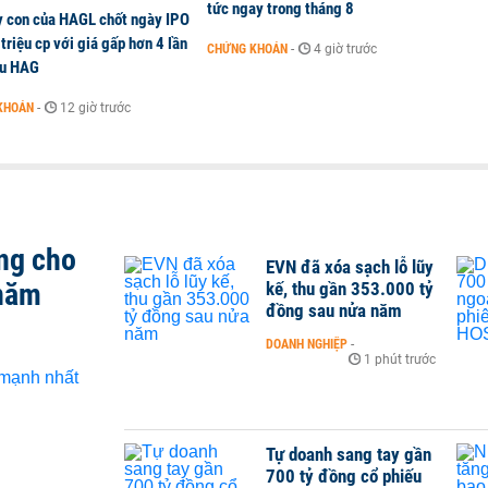
tức ngay trong tháng 8
y con của HAGL chốt ngày IPO
triệu cp với giá gấp hơn 4 lần
CHỨNG KHOÁN
-
4 giờ trước
ếu HAG
KHOÁN
-
12 giờ trước
ng cho
EVN đã xóa sạch lỗ lũy
 năm
kế, thu gần 353.000 tỷ
đồng sau nửa năm
DOANH NGHIỆP
-
1 phút trước
Tự doanh sang tay gần
700 tỷ đồng cổ phiếu