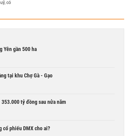
uỹ, có
g Yên gần 500 ha
ng tại khu Chợ Gà - Gạo
ần 353.000 tỷ đồng sau nửa năm
g cổ phiếu DMX cho ai?