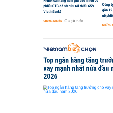
NHNN cần tăng nắm giữ bao nhiêu cổ
Công t
phiếu CTG để sở hữu tối thiểu 65%
gần 19 
VietinBank?
cổ phi
CHỨNG KHOÁN
-
4 giờ trước
CHỨNG 
Top ngân hàng tăng trưở
vay mạnh nhất nửa đầu
2026