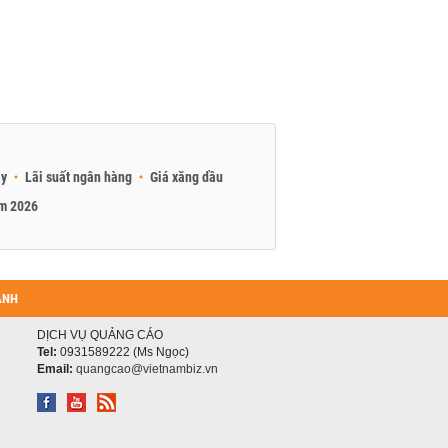
ay
Lãi suất ngân hàng
Giá xăng dầu
am 2026
ANH
DỊCH VỤ QUẢNG CÁO
Tel:
0931589222 (Ms Ngọc)
Email:
quangcao@vietnambiz.vn