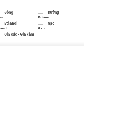
Đồng
Đường
Ethanol
Gạo
Gia súc - Gia cầm
Giấy
Gỗ
Hạt điều
Hồ tiêu - Hạt tiêu
Khí đốt
Kim loại khác
Mắc ca
Muối
Ngũ cốc
Nhựa - Hạt nhựa
Palladium
Phân bón