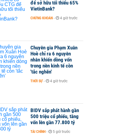
để sở hữu tối thiểu 65%
VietinBank?
CHỨNG KHOÁN
-
4 giờ trước
Chuyên gia Phạm Xuân
Hoè chỉ ra 6 nguyên
nhân khiến dòng vốn
trong nền kinh tế còn
'tắc nghẽn'
THỜI SỰ
-
4 giờ trước
BIDV sắp phát hành gần
500 triệu cổ phiếu, tăng
vốn lên gần 77.800 tỷ
TÀI CHÍNH
-
5 giờ trước