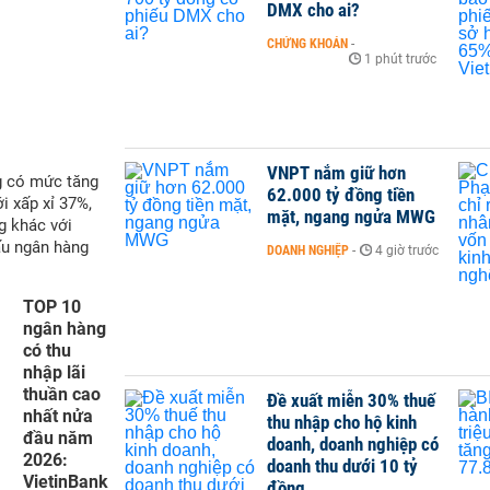
DMX cho ai?
CHỨNG KHOÁN
-
1 phút trước
VNPT nắm giữ hơn
g có mức tăng
62.000 tỷ đồng tiền
i xấp xỉ 37%,
mặt, ngang ngửa MWG
g khác với
ấu ngân hàng
DOANH NGHIỆP
-
4 giờ trước
TOP 10
ngân hàng
có thu
nhập lãi
thuần cao
Đề xuất miễn 30% thuế
nhất nửa
thu nhập cho hộ kinh
đầu năm
doanh, doanh nghiệp có
2026:
doanh thu dưới 10 tỷ
VietinBank
đồng