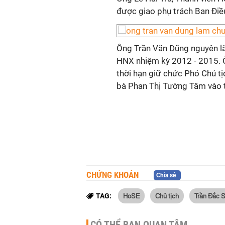
được giao phụ trách Ban Điề
Ông Trần Văn Dũng nguyên là
HNX nhiệm kỳ 2012 - 2015. 
thời hạn giữ chức Phó Chủ t
bà Phan Thị Tường Tâm vào 
CHỨNG KHOÁN
Chia sẻ
HoSE
Chủ tịch
Trần Đắc S
TAG:
CÓ THỂ BẠN QUAN TÂM