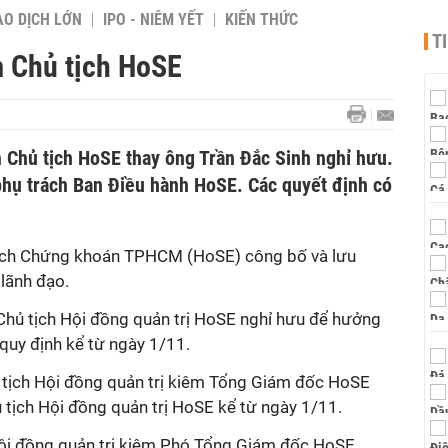
AO DỊCH LỚN
IPO - NIÊM YẾT
KIẾN THỨC
T
 Chủ tịch HoSE
 Chủ tịch HoSE thay ông Trần Đắc Sinh nghỉ hưu.
phụ trách Ban Điều hành HoSE. Các quyết định có
ịch Chứng khoán TPHCM (HoSE) công bố và lưu
lãnh đạo.
 Chủ tịch Hội đồng quản trị HoSE nghỉ hưu để hưởng
quy định kể từ ngày 1/11.
 tịch Hội đồng quản trị kiêm Tổng Giám đốc HoSE
tịch Hội đồng quản trị HoSE kể từ ngày 1/11.
Hội đồng quản trị kiêm Phó Tổng Giám đốc HoSE