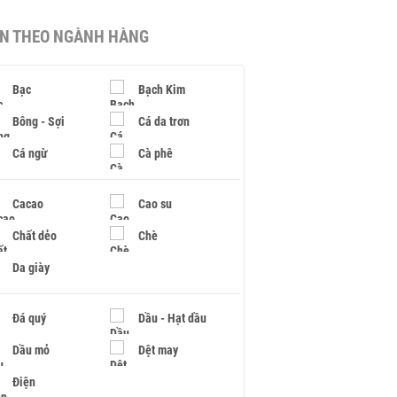
IN THEO NGÀNH HÀNG
Bạc
Bạch Kim
Bông - Sợi
Cá da trơn
Cá ngừ
Cà phê
Cacao
Cao su
Chất dẻo
Chè
Da giày
Đá quý
Dầu - Hạt dầu
Dầu mỏ
Dệt may
Điện