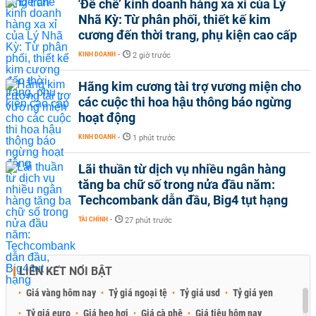
'Đế chế’ kinh doanh hàng xa xỉ của Lý
Nhã Kỳ: Từ phân phối, thiết kế kim
cương đến thời trang, phụ kiện cao cấp
KINH DOANH
-
2 giờ trước
Hãng kim cương tài trợ vương miện cho
các cuộc thi hoa hậu thông báo ngừng
hoạt động
KINH DOANH
-
1 phút trước
Lãi thuần từ dịch vụ nhiều ngân hàng
tăng ba chữ số trong nửa đầu năm:
Techcombank dẫn đầu, Big4 tụt hạng
TÀI CHÍNH
-
27 phút trước
LIÊN KẾT NỔI BẬT
Giá vàng hôm nay
Tỷ giá ngoại tệ
Tỷ giá usd
Tỷ giá yen
Tỷ giá euro
Giá heo hơi
Giá cà phê
Giá tiêu hôm nay