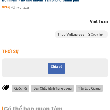
Bổ nhiệm Phó Chủ nhiệm Văn phòng Chính phủ
THỜI SỰ
-
19-01-2025
Viết Tuân
Theo
VnExpress
Copy link
THỜI SỰ
Chia sẻ
Quốc hội
Ban Chấp hành Trung ương
Trần Lưu Quang
Có thể bạn quan tâm