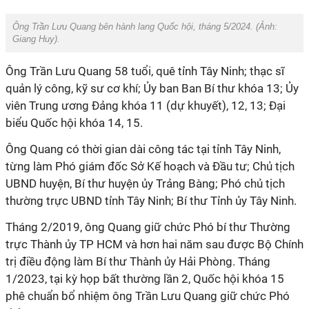
Ông Trần Lưu Quang bên hành lang Quốc hội, tháng 5/2024. (Ảnh:
Giang Huy
).
Ông Trần Lưu Quang 58 tuổi, quê tỉnh Tây Ninh; thạc sĩ
quản lý công, kỹ sư cơ khí; Ủy ban Ban Bí thư khóa 13; Ủy
viên Trung ương Đảng khóa 11 (dự khuyết), 12, 13; Đại
biểu Quốc hội khóa 14, 15.
Ông Quang có thời gian dài công tác tại tỉnh Tây Ninh,
từng làm Phó giám đốc Sở Kế hoạch và Đầu tư; Chủ tịch
UBND huyện, Bí thư huyện ủy Trảng Bàng; Phó chủ tịch
thường trực UBND tỉnh Tây Ninh; Bí thư Tỉnh ủy Tây Ninh.
Tháng 2/2019, ông Quang giữ chức Phó bí thư Thường
trực Thành ủy TP HCM và hơn hai năm sau được Bộ Chính
trị điều động làm Bí thư Thành ủy Hải Phòng. Tháng
1/2023, tại kỳ họp bất thường lần 2, Quốc hội khóa 15
phê chuẩn bổ nhiệm ông Trần Lưu Quang giữ chức Phó