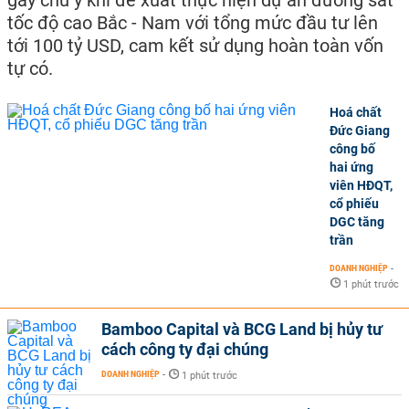
gây chú ý khi đề xuất thực hiện dự án đường sắt
tốc độ cao Bắc - Nam với tổng mức đầu tư lên
tới 100 tỷ USD, cam kết sử dụng hoàn toàn vốn
tự có.
Hoá chất
Đức Giang
công bố
hai ứng
viên HĐQT,
cổ phiếu
DGC tăng
trần
DOANH NGHIỆP
-
1 phút trước
Bamboo Capital và BCG Land bị hủy tư
cách công ty đại chúng
DOANH NGHIỆP
-
1 phút trước