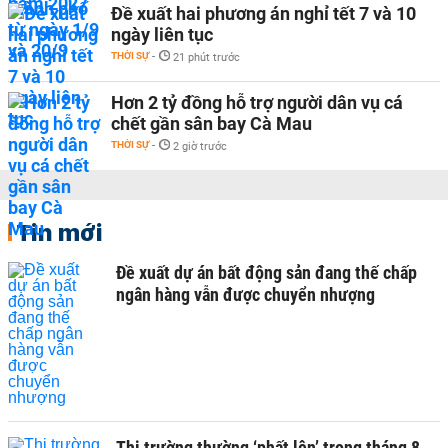
Đề xuất hai phương án nghỉ tết 7 và 10
ngày liên tục
THỜI SỰ
-
21 phút trước
Hơn 2 tỷ đồng hỗ trợ người dân vụ cá
chết gần sân bay Cà Mau
THỜI SỰ
-
2 giờ trước
Tin mới
Đề xuất dự án bất động sản đang thế chấp
ngân hàng vẫn được chuyển nhượng
Thị trường thường ‘phất lên’ trong tháng 8,