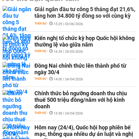
Giải ngân đầu tư công 5 tháng đạt 21,6%,
tăng hơn 34.800 tỷ đồng so với cùng kỳ
THỜI SỰ
-
13:29 | 03/06/2026
Kiến nghị tổ chức kỳ họp Quốc hội không
thường lệ vào giữa năm
THỜI SỰ
-
16:34 | 29/05/2026
Đồng Nai chính thức lên thành phố từ
ngày 30/4
THỜI SỰ
-
14:00 | 24/04/2026
Chính thức bỏ ngưỡng doanh thu chịu
thuế 500 triệu đồng/năm với hộ kinh
doanh
THỜI SỰ
-
13:58 | 24/04/2026
Hôm nay (24/4), Quốc hội họp phiên bế
mạc, thông qua nhiều dự án luật và nghị