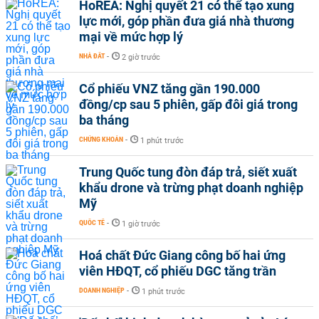
HoREA: Nghị quyết 21 có thể tạo xung
lực mới, góp phần đưa giá nhà thương
mại về mức hợp lý
NHÀ ĐẤT
-
2 giờ trước
Cổ phiếu VNZ tăng gần 190.000
đồng/cp sau 5 phiên, gấp đôi giá trong
ba tháng
CHỨNG KHOÁN
-
1 phút trước
Trung Quốc tung đòn đáp trả, siết xuất
khẩu drone và trừng phạt doanh nghiệp
Mỹ
QUỐC TẾ
-
1 giờ trước
Hoá chất Đức Giang công bố hai ứng
viên HĐQT, cổ phiếu DGC tăng trần
DOANH NGHIỆP
-
1 phút trước