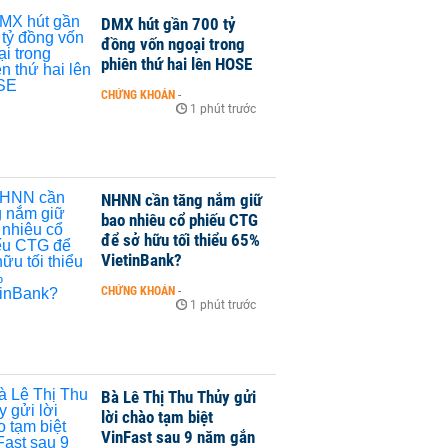
DMX hút gần 700 tỷ
đồng vốn ngoại trong
phiên thứ hai lên HOSE
CHỨNG KHOÁN
-
1 phút trước
NHNN cần tăng nắm giữ
bao nhiêu cổ phiếu CTG
để sở hữu tối thiểu 65%
VietinBank?
CHỨNG KHOÁN
-
1 phút trước
Bà Lê Thị Thu Thủy gửi
lời chào tạm biệt
VinFast sau 9 năm gắn