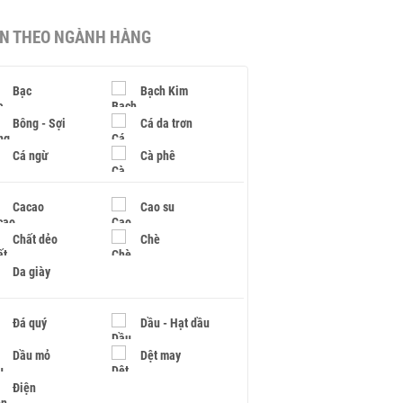
IN THEO NGÀNH HÀNG
Bạc
Bạch Kim
Bông - Sợi
Cá da trơn
Cá ngừ
Cà phê
Cacao
Cao su
Chất dẻo
Chè
Da giày
Đá quý
Dầu - Hạt dầu
Dầu mỏ
Dệt may
Điện