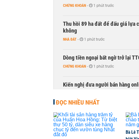
CHỨNG KHOÁN
-
1 phút trước
Thu hồi 89 ha đất để đấu giá lựa 
không
NHÀ ĐẤT
-
1 phút trước
Dòng tiền ngoại bất ngờ trở lại T
CHỨNG KHOÁN
-
1 phút trước
Kiến nghị đưa người bán hàng onl
THỜI SỰ
-
1 phút trước
ĐỌC NHIỀU NHẤT
Bà Lê T