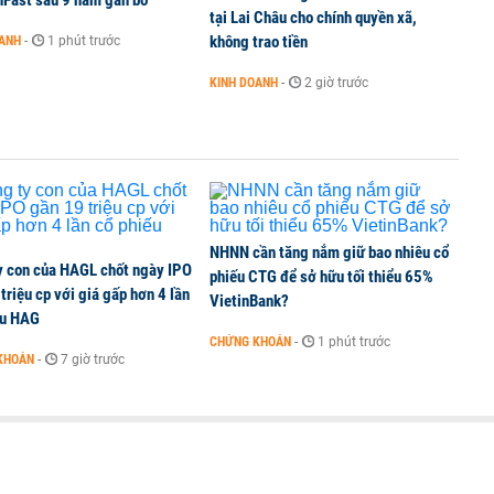
nFast sau 9 năm gắn bó
tại Lai Châu cho chính quyền xã,
không trao tiền
OANH
-
1 phút trước
KINH DOANH
-
2 giờ trước
NHNN cần tăng nắm giữ bao nhiêu cổ
y con của HAGL chốt ngày IPO
phiếu CTG để sở hữu tối thiểu 65%
triệu cp với giá gấp hơn 4 lần
VietinBank?
ếu HAG
CHỨNG KHOÁN
-
1 phút trước
KHOÁN
-
7 giờ trước