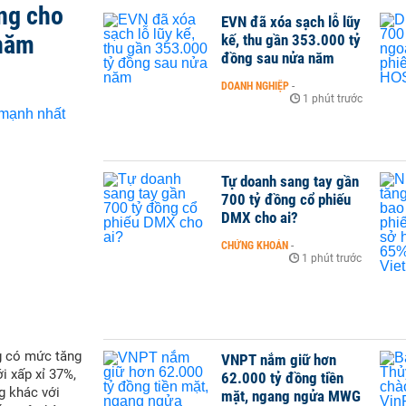
ng cho
EVN đã xóa sạch lỗ lũy
 năm
kế, thu gần 353.000 tỷ
đồng sau nửa năm
DOANH NGHIỆP
-
1 phút trước
Tự doanh sang tay gần
700 tỷ đồng cổ phiếu
DMX cho ai?
CHỨNG KHOÁN
-
1 phút trước
g có mức tăng
VNPT nắm giữ hơn
i xấp xỉ 37%,
62.000 tỷ đồng tiền
g khác với
mặt, ngang ngửa MWG