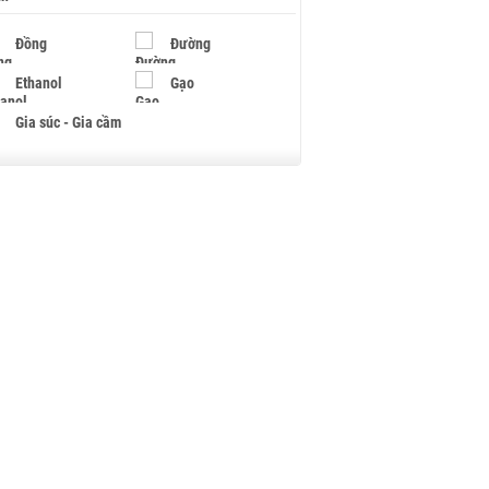
Đồng
Đường
Ethanol
Gạo
Gia súc - Gia cầm
Giấy
Gỗ
Hạt điều
Hồ tiêu - Hạt tiêu
Khí đốt
Kim loại khác
Mắc ca
Muối
Ngũ cốc
Nhựa - Hạt nhựa
Palladium
Phân bón