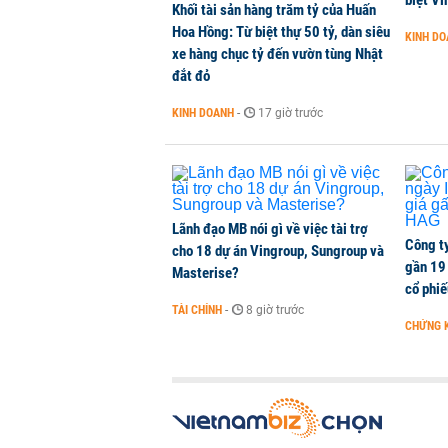
biệt Vi
Khối tài sản hàng trăm tỷ của Huấn
Hoa Hồng: Từ biệt thự 50 tỷ, dàn siêu
KINH D
xe hàng chục tỷ đến vườn tùng Nhật
đắt đỏ
KINH DOANH
-
17 giờ trước
Lãnh đạo MB nói gì về việc tài trợ
Công t
cho 18 dự án Vingroup, Sungroup và
gần 19 
Masterise?
cổ phi
TÀI CHÍNH
-
8 giờ trước
CHỨNG 