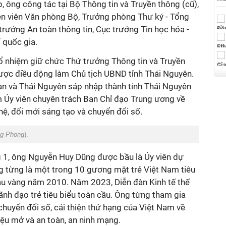
, ông công tác tại Bộ Thông tin và Truyền thông (cũ),
uyên viên Văn phòng Bộ, Trưởng phòng Thư ký - Tổng
trưởng An toàn thông tin, Cục trưởng Tin học hóa -
 quốc gia.
 nhiệm giữ chức Thứ trưởng Thông tin và Truyền
ợc điều động làm Chủ tịch UBND tỉnh Thái Nguyên.
n và Thái Nguyên sáp nhập thành tỉnh Thái Nguyên
 Ủy viên chuyên trách Ban Chỉ đạo Trung ương về
hệ, đổi mới sáng tạo và chuyển đổi số.
g Phong
).
ng 1, ông Nguyễn Huy Dũng được bầu là Ủy viên dự
 từng là một trong 10 gương mặt trẻ Việt Nam tiêu
ầu vàng năm 2010. Năm 2023, Diễn đàn Kinh tế thế
lãnh đạo trẻ tiêu biểu toàn cầu. Ông từng tham gia
chuyển đổi số, cải thiện thứ hạng của Việt Nam về
liệu mở và an toàn, an ninh mạng.