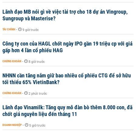
Lãnh đạo MB nói gì về việc tài trợ cho 18 dự án Vingroup,
Sungroup và Masterise?
TÀI CHÍNH
-
9 giờ trước
Công ty con của HAGL chốt ngày IPO gần 19 triệu cp với giá
gấp hơn 4 lần cổ phiếu HAG
CHỨNG KHOÁN
-
8 giờ trước
NHNN cần tăng nắm giữ bao nhiêu cổ phiếu CTG để sở hữu
tối thiểu 65% VietinBank?
CHỨNG KHOÁN
-
2 phút trước
Lãnh đạo Vinamilk: Tăng quy mô đàn bò thêm 8.000 con, đã
chốt giá nguyên liệu đến tháng 11
DOANH NGHIỆP
-
5 giờ trước