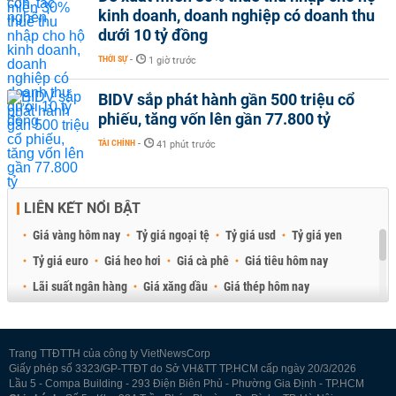
kinh doanh, doanh nghiệp có doanh thu
dưới 10 tỷ đồng
THỜI SỰ
-
1 giờ trước
BIDV sắp phát hành gần 500 triệu cổ
phiếu, tăng vốn lên gần 77.800 tỷ
TÀI CHÍNH
-
41 phút trước
LIÊN KẾT NỔI BẬT
Giá vàng hôm nay
Tỷ giá ngoại tệ
Tỷ giá usd
Tỷ giá yen
Tỷ giá euro
Giá heo hơi
Giá cà phê
Giá tiêu hôm nay
Lãi suất ngân hàng
Giá xăng dầu
Giá thép hôm nay
Giá sầu riêng
Giá thịt heo
Giá gạo
Giá cao su
Best Retail Brokers
Diễn đàn đầu tư Việt Nam 2026
Trang TTĐTTH của công ty VietNewsCorp
Giấy phép số 3323/GP-TTĐT do Sở VH&TT TP.HCM cấp ngày 20/3/2026
Lầu 5 - Compa Building - 293 Điện Biên Phủ - Phường Gia Định - TP.HCM