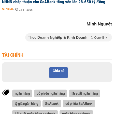
NHNN chấp thuận cho SeABank tăng vốn lên 28.650 tỷ đồng
TÀI CHÍNH
-
03-11-2025
Minh Nguyệt
Theo
Doanh Nghiệp & Kinh Doanh
Copy link
TÀI CHÍNH
Chia sẻ
ngân hàng
cổ phiếu ngân hàng
lãi suất ngân hàng
tỷ giá ngân hàng
SeAbank
cổ phiếu SeABank
Lãi suất ngân hàng seabank
ngân hàng seabank