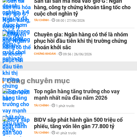
Sàn tài sản mã hóa vào 'giờ G': Ngân
hàng, công ty chứng khoán tăng tốc cho
cuộc chơi nghìn tỷ
TÀI CHÍNH
-
08:00 | 27/06/2026
Chuyên gia: Ngân hàng có thể là nhóm
phục hồi đầu tiên khi thị trường chứng
khoán khởi sắc
CHỨNG KHOÁN
-
09:56 | 26/06/2026
Cùng chuyên mục
Top ngân hàng tăng trưởng cho vay
mạnh nhất nửa đầu năm 2026
TÀI CHÍNH
-
1 phút trước
BIDV sắp phát hành gần 500 triệu cổ
phiếu, tăng vốn lên gần 77.800 tỷ
TÀI CHÍNH
-
41 phút trước