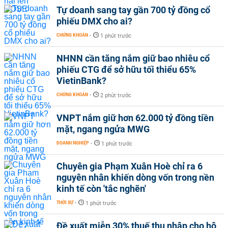
Tự doanh sang tay gần 700 tỷ đồng cổ
phiếu DMX cho ai?
CHỨNG KHOÁN
-
1 phút trước
NHNN cần tăng nắm giữ bao nhiêu cổ
phiếu CTG để sở hữu tối thiểu 65%
VietinBank?
CHỨNG KHOÁN
-
2 phút trước
VNPT nắm giữ hơn 62.000 tỷ đồng tiền
mặt, ngang ngửa MWG
DOANH NGHIỆP
-
1 phút trước
Chuyên gia Phạm Xuân Hoè chỉ ra 6
nguyên nhân khiến dòng vốn trong nền
kinh tế còn 'tắc nghẽn'
THỜI SỰ
-
1 phút trước
Đề xuất miễn 30% thuế thu nhập cho hộ