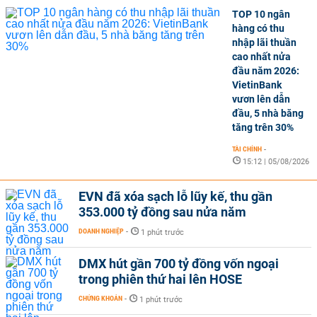
TOP 10 ngân
hàng có thu
nhập lãi thuần
cao nhất nửa
đầu năm 2026:
VietinBank
vươn lên dẫn
đầu, 5 nhà băng
tăng trên 30%
TÀI CHÍNH
-
15:12 | 05/08/2026
EVN đã xóa sạch lỗ lũy kế, thu gần
353.000 tỷ đồng sau nửa năm
DOANH NGHIỆP
-
1 phút trước
DMX hút gần 700 tỷ đồng vốn ngoại
trong phiên thứ hai lên HOSE
CHỨNG KHOÁN
-
1 phút trước