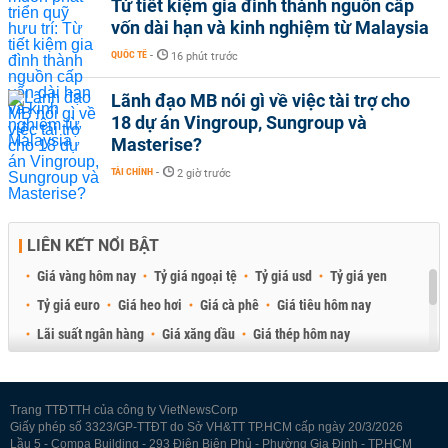
Từ tiết kiệm gia đình thành nguồn cấp
vốn dài hạn và kinh nghiệm từ Malaysia
QUỐC TẾ
-
16 phút trước
Lãnh đạo MB nói gì về việc tài trợ cho
18 dự án Vingroup, Sungroup và
Masterise?
TÀI CHÍNH
-
2 giờ trước
LIÊN KẾT NỔI BẬT
Giá vàng hôm nay
Tỷ giá ngoại tệ
Tỷ giá usd
Tỷ giá yen
Tỷ giá euro
Giá heo hơi
Giá cà phê
Giá tiêu hôm nay
Lãi suất ngân hàng
Giá xăng dầu
Giá thép hôm nay
Giá sầu riêng
Giá thịt heo
Giá gạo
Giá cao su
Best Retail Brokers
Diễn đàn đầu tư Việt Nam 2026
Trang TTĐTTH của công ty VietNewsCorp
Giấy phép số 3323/GP-TTĐT do Sở VH&TT TP.HCM cấp ngày 20/3/2026
Lầu 5 - Compa Building - 293 Điện Biên Phủ - Phường Gia Định - TP.HCM