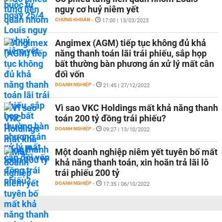
nguy cơ huỷ niêm yết
CHỨNG KHOÁN
-
17:00 | 13/03/2023
Angimex (AGM) tiếp tục không đủ khả
năng thanh toán lãi trái phiếu, sắp họp
bất thường bàn phương án xử lý mất cân
đối vốn
DOANH NGHIỆP
-
21:45 | 27/12/2022
Vì sao VKC Holdings mất khả năng thanh
toán 200 tỷ đồng trái phiếu?
DOANH NGHIỆP
-
09:27 | 13/10/2022
Một doanh nghiệp niêm yết tuyên bố mất
khả năng thanh toán, xin hoãn trả lãi lô
trái phiếu 200 tỷ
DOANH NGHIỆP
-
17:35 | 06/10/2022