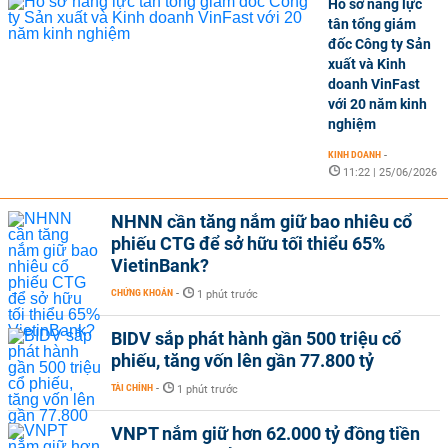
Hồ sơ năng lực
tân tổng giám
đốc Công ty Sản
xuất và Kinh
doanh VinFast
với 20 năm kinh
nghiệm
KINH DOANH
-
11:22 | 25/06/2026
NHNN cần tăng nắm giữ bao nhiêu cổ
phiếu CTG để sở hữu tối thiểu 65%
VietinBank?
CHỨNG KHOÁN
-
1 phút trước
BIDV sắp phát hành gần 500 triệu cổ
phiếu, tăng vốn lên gần 77.800 tỷ
TÀI CHÍNH
-
1 phút trước
VNPT nắm giữ hơn 62.000 tỷ đồng tiền