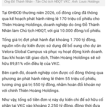
Ông Đỗ Thành Nhân - Tân Chủ tịch HĐQT VKC. Ảnh: Louis Holdings
Tại ĐHĐCĐ thường niên 2026, cổ đông cũng đã thông
qua kế hoạch phát hành riêng lẻ 170 triệu cổ phiếu cho
Thiên Hoàng Holdings, doanh nghiệp do ông Đỗ Thành
Nhân làm Chủ tịch HĐQT, với giá 10.000 đồng/cổ phiếu.
Tổng giá trị đợt phát hành đạt khoảng 1.700 tỷ đồng,
nguồn vốn dự kiến được sử dụng để bổ sung cho dự án
Velora Global Campus và phục vụ hoạt động kinh doanh.
Sau khi hoàn tất giao dịch, Thiên Hoàng Holdings sẽ sở
hữu 89,81% vốn điều lệ của VKC.
Bên cạnh đó, doanh nghiệp còn được cổ đông thông qua
phương án phát hành riêng lẻ thêm 55 triệu cổ phiếu,
tương ứng giá trị 550 tỷ đồng, nhằm hoán đổi khoản nợ
với chính Thiên Hoàng Holdings.
Như vậy, tổng số tiền đơn vị này dự kiến chi để sở hữu cổ
phần tại VKC vào khoảng 2.250 tỷ đồng, đồng thời đưa