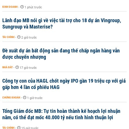
KINH DOANH
-
1 phút trước
Lãnh đạo MB nói gì về việc tài trợ cho 18 dự án Vingroup,
Sungroup và Masterise?
TÀI CHÍNH
-
2 giờ trước
Đề xuất dự án bất động sản đang thế chấp ngân hàng vẫn
được chuyển nhượng
NHÀ ĐẤT
-
17 giờ trước
Công ty con của HAGL chốt ngày IPO gần 19 triệu cp với giá
gấp hơn 4 lần cổ phiếu HAG
CHỨNG KHOÁN
-
1 giờ trước
Tổng Giám đốc MB: Tự tin hoàn thành kế hoạch lợi nhuận
năm, có thể đạt mốc 40.000 tỷ nếu tình hình thuận lợi
TÀI CHÍNH
-
15 giờ trước