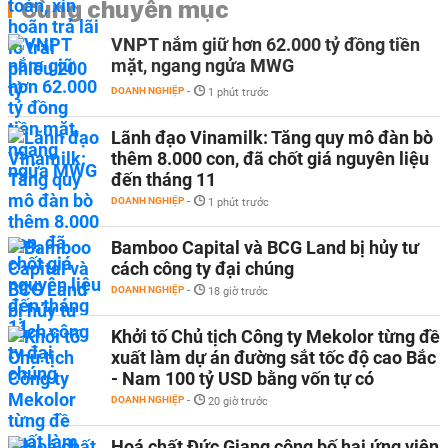
Cùng chuyên mục
VNPT nắm giữ hơn 62.000 tỷ đồng tiền
mặt, ngang ngửa MWG
DOANH NGHIỆP
-
1 phút trước
Lãnh đạo Vinamilk: Tăng quy mô đàn bò
thêm 8.000 con, đã chốt giá nguyên liệu
đến tháng 11
DOANH NGHIỆP
-
1 phút trước
Bamboo Capital và BCG Land bị hủy tư
cách công ty đại chúng
DOANH NGHIỆP
-
18 giờ trước
Khởi tố Chủ tịch Công ty Mekolor từng đề
xuất làm dự án đường sắt tốc độ cao Bắc
- Nam 100 tỷ USD bằng vốn tự có
DOANH NGHIỆP
-
20 giờ trước
Hoá chất Đức Giang công bố hai ứng viên