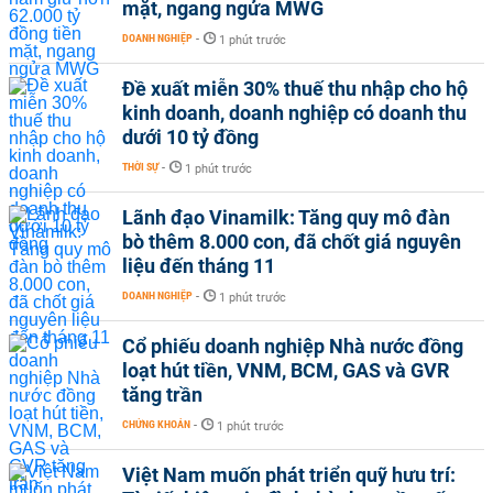
mặt, ngang ngửa MWG
DOANH NGHIỆP
-
1 phút trước
Đề xuất miễn 30% thuế thu nhập cho hộ
kinh doanh, doanh nghiệp có doanh thu
dưới 10 tỷ đồng
THỜI SỰ
-
1 phút trước
Lãnh đạo Vinamilk: Tăng quy mô đàn
bò thêm 8.000 con, đã chốt giá nguyên
liệu đến tháng 11
DOANH NGHIỆP
-
1 phút trước
Cổ phiếu doanh nghiệp Nhà nước đồng
loạt hút tiền, VNM, BCM, GAS và GVR
tăng trần
CHỨNG KHOÁN
-
1 phút trước
Việt Nam muốn phát triển quỹ hưu trí: