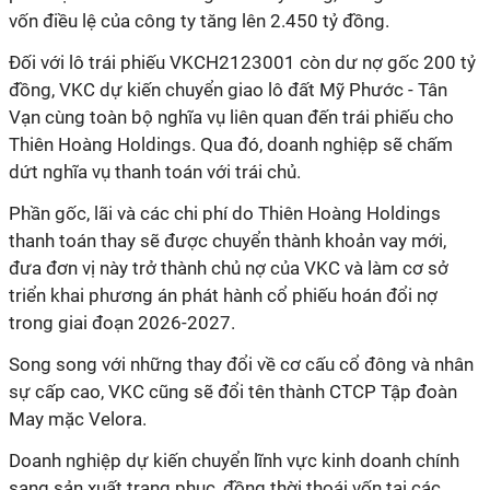
vốn điều lệ của công ty tăng lên 2.450 tỷ đồng.
Đối với lô trái phiếu VKCH2123001 còn dư nợ gốc 200 tỷ
đồng, VKC dự kiến chuyển giao lô đất Mỹ Phước - Tân
Vạn cùng toàn bộ nghĩa vụ liên quan đến trái phiếu cho
Thiên Hoàng Holdings. Qua đó, doanh nghiệp sẽ chấm
dứt nghĩa vụ thanh toán với trái chủ.
Phần gốc, lãi và các chi phí do Thiên Hoàng Holdings
thanh toán thay sẽ được chuyển thành khoản vay mới,
đưa đơn vị này trở thành chủ nợ của VKC và làm cơ sở
triển khai phương án phát hành cổ phiếu hoán đổi nợ
trong giai đoạn 2026-2027.
Song song với những thay đổi về cơ cấu cổ đông và nhân
sự cấp cao, VKC cũng sẽ đổi tên thành CTCP Tập đoàn
May mặc Velora.
Doanh nghiệp dự kiến chuyển lĩnh vực kinh doanh chính
sang sản xuất trang phục, đồng thời thoái vốn tại các