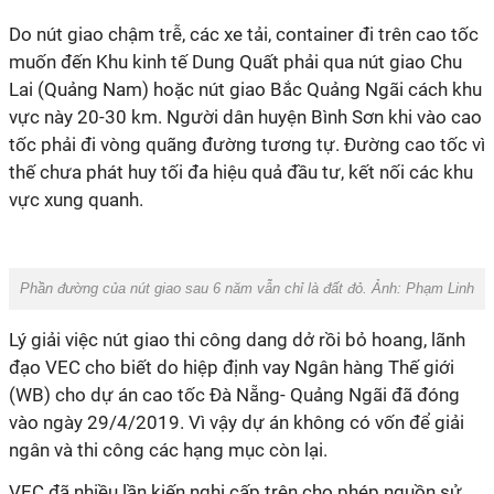
Do nút giao chậm trễ, các xe tải, container đi trên cao tốc
muốn đến Khu kinh tế Dung Quất phải qua nút giao Chu
Lai (Quảng Nam) hoặc nút giao Bắc Quảng Ngãi cách khu
vực này 20-30 km. Người dân huyện Bình Sơn khi vào cao
tốc phải đi vòng quãng đường tương tự. Đường cao tốc vì
thế chưa phát huy tối đa hiệu quả đầu tư, kết nối các khu
vực xung quanh.
Phần đường của nút giao sau 6 năm vẫn chỉ là đất đỏ. Ảnh: Phạm Linh
Lý giải việc nút giao thi công dang dở rồi bỏ hoang, lãnh
đạo VEC cho biết do hiệp định vay Ngân hàng Thế giới
(WB) cho dự án cao tốc Đà Nẵng- Quảng Ngãi đã đóng
vào ngày 29/4/2019. Vì vậy dự án không có vốn để giải
ngân và thi công các hạng mục còn lại.
VEC đã nhiều lần kiến nghị cấp trên cho phép nguồn sử