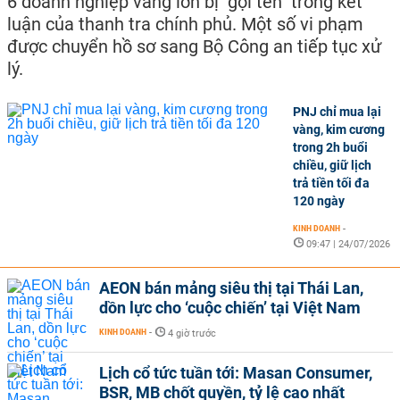
6 doanh nghiệp vàng lớn bị "gọi tên" trong kết
luận của thanh tra chính phủ. Một số vi phạm
được chuyển hồ sơ sang Bộ Công an tiếp tục xử
lý.
PNJ chỉ mua lại
vàng, kim cương
trong 2h buổi
chiều, giữ lịch
trả tiền tối đa
120 ngày
KINH DOANH
-
09:47 | 24/07/2026
AEON bán mảng siêu thị tại Thái Lan,
dồn lực cho ‘cuộc chiến’ tại Việt Nam
KINH DOANH
-
4 giờ trước
Lịch cổ tức tuần tới: Masan Consumer,
BSR, MB chốt quyền, tỷ lệ cao nhất