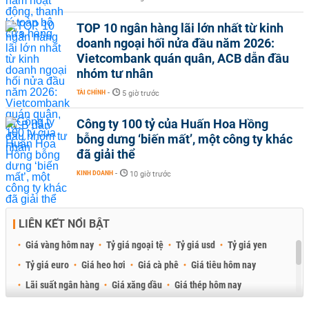
TOP 10 ngân hàng lãi lớn nhất từ kinh
doanh ngoại hối nửa đầu năm 2026:
Vietcombank quán quân, ACB dẫn đầu
nhóm tư nhân
TÀI CHÍNH
-
5 giờ trước
Công ty 100 tỷ của Huấn Hoa Hồng
bỗng dưng ‘biến mất’, một công ty khác
đã giải thể
KINH DOANH
-
10 giờ trước
LIÊN KẾT NỔI BẬT
Giá vàng hôm nay
Tỷ giá ngoại tệ
Tỷ giá usd
Tỷ giá yen
Tỷ giá euro
Giá heo hơi
Giá cà phê
Giá tiêu hôm nay
Lãi suất ngân hàng
Giá xăng dầu
Giá thép hôm nay
Giá sầu riêng
Giá thịt heo
Giá gạo
Giá cao su