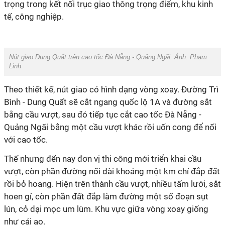
trọng trong kết nối trục giao thông trọng điểm, khu kinh
tế, công nghiệp.
Nút giao Dung Quất trên cao tốc Đà Nẵng - Quảng Ngãi. Ảnh: Phạm
Linh
Theo thiết kế, nút giao có hình dạng vòng xoay. Đường Trì
Bình - Dung Quất sẽ cắt ngang quốc lộ 1A và đường sắt
bằng cầu vượt, sau đó tiếp tục cắt cao tốc Đà Nẵng -
Quảng Ngãi bằng một cầu vượt khác rồi uốn cong để nối
với cao tốc.
Thế nhưng đến nay đơn vị thi công mới triển khai cầu
vượt, còn phần đường nối dài khoảng một km chỉ đắp đất
rồi bỏ hoang. Hiện trên thành cầu vượt, nhiều tấm lưới, sắt
hoen gỉ, còn phần đất đắp làm đường một số đoạn sụt
lún, cỏ dại mọc um lùm. Khu vực giữa vòng xoay giống
như cái ao.