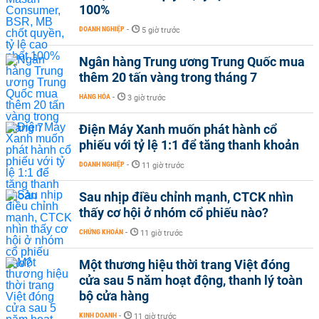
100%
DOANH NGHIỆP
-
5 giờ trước
Ngân hàng Trung ương Trung Quốc mua
thêm 20 tấn vàng trong tháng 7
HÀNG HÓA
-
3 giờ trước
Điện Máy Xanh muốn phát hành cổ
phiếu với tỷ lệ 1:1 để tăng thanh khoản
DOANH NGHIỆP
-
11 giờ trước
Sau nhịp điều chỉnh mạnh, CTCK nhìn
thấy cơ hội ở nhóm cổ phiếu nào?
CHỨNG KHOÁN
-
11 giờ trước
Một thương hiệu thời trang Việt đóng
cửa sau 5 năm hoạt động, thanh lý toàn
bộ cửa hàng
KINH DOANH
-
11 giờ trước