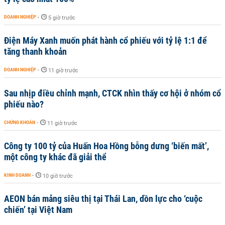
DOANH NGHIỆP
-
5 giờ trước
Điện Máy Xanh muốn phát hành cổ phiếu với tỷ lệ 1:1 để
tăng thanh khoản
DOANH NGHIỆP
-
11 giờ trước
Sau nhịp điều chỉnh mạnh, CTCK nhìn thấy cơ hội ở nhóm cổ
phiếu nào?
CHỨNG KHOÁN
-
11 giờ trước
Công ty 100 tỷ của Huấn Hoa Hồng bỗng dưng ‘biến mất’,
một công ty khác đã giải thể
KINH DOANH
-
10 giờ trước
AEON bán mảng siêu thị tại Thái Lan, dồn lực cho ‘cuộc
chiến’ tại Việt Nam