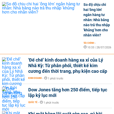
So độ chịu chi
hai 'ông lớn'
ngân hàng tư
nhân: Nhà băng
nào trả thu nhập
'khủng' hơn cho
nhân viên?
TÀI CHÍNH
-
10:33 | 28/07/2026
'Đế chế’ kinh doanh hàng xa xỉ của Lý
Nhã Kỳ: Từ phân phối, thiết kế kim
cương đến thời trang, phụ kiện cao cấp
KINH DOANH
-
1 phút trước
Dow Jones tăng hơn 250 điểm, tiếp tục
lập kỷ lục mới
QUỐC TẾ
-
1 phút trước
Khi mặt bằng lãi suất còn cao, cú hồi