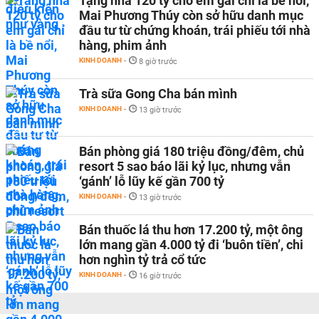
Tặng nhà 120 tỷ cho em gái chỉ là bề nổi,
Mai Phương Thúy còn sở hữu danh mục
đầu tư từ chứng khoán, trái phiếu tới nhà
hàng, phim ảnh
KINH DOANH
-
8 giờ trước
Trà sữa Gong Cha bán mình
KINH DOANH
-
13 giờ trước
Bán phòng giá 180 triệu đồng/đêm, chủ
resort 5 sao báo lãi kỷ lục, nhưng vẫn
‘gánh’ lỗ lũy kế gần 700 tỷ
KINH DOANH
-
13 giờ trước
Bán thuốc lá thu hơn 17.200 tỷ, một ông
lớn mang gần 4.000 tỷ đi ‘buôn tiền’, chi
hơn nghìn tỷ trả cổ tức
KINH DOANH
-
16 giờ trước