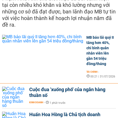
tại còn nhiều khó khăn và khó lường nhưng với
những cơ sở đã đạt được, ban lãnh đạo MB tự tin
với việc hoàn thành kế hoạch lợi nhuận năm đã
đề ra.
MB báo lãi quý II
tăng hơn 40%,
chi bình quân
nhân viên lên
gần 54 triệu
đồng/tháng
TÀI CHÍNH
-
00:21 | 31/07/2026
Cuộc đua 'xuống phố' của ngân hàng
thuần số
KINH DOANH
-
1 phút trước
Huấn Hoa Hồng là Chủ tịch doanh