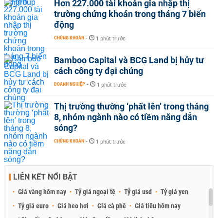
Hơn 227.000 tài khoản gia nhập thị
trường chứng khoán trong tháng 7 biến
động
CHỨNG KHOÁN
-
1 phút trước
Bamboo Capital và BCG Land bị hủy tư
cách công ty đại chúng
DOANH NGHIỆP
-
1 phút trước
Thị trường thường ‘phất lên’ trong tháng
8, nhóm ngành nào có tiềm năng dẫn
sóng?
CHỨNG KHOÁN
-
1 phút trước
LIÊN KẾT NỔI BẬT
Giá vàng hôm nay
Tỷ giá ngoại tệ
Tỷ giá usd
Tỷ giá yen
Tỷ giá euro
Giá heo hơi
Giá cà phê
Giá tiêu hôm nay