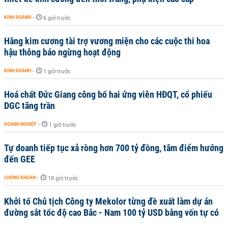
KINH DOANH
-
6 giờ trước
Hãng kim cương tài trợ vương miện cho các cuộc thi hoa
hậu thông báo ngừng hoạt động
KINH DOANH
-
1 giờ trước
Hoá chất Đức Giang công bố hai ứng viên HĐQT, cổ phiếu
DGC tăng trần
DOANH NGHIỆP
-
1 giờ trước
Tự doanh tiếp tục xả ròng hơn 700 tỷ đồng, tâm điểm hướng
đến GEE
CHỨNG KHOÁN
-
18 giờ trước
Khởi tố Chủ tịch Công ty Mekolor từng đề xuất làm dự án
đường sắt tốc độ cao Bắc - Nam 100 tỷ USD bằng vốn tự có