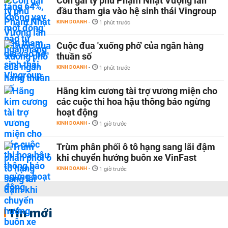
Con gái tỷ phú Phạm Nhật Vượng lần
đầu tham gia vào hệ sinh thái Vingroup
KINH DOANH
-
1 phút trước
Cuộc đua 'xuống phố' của ngân hàng
thuần số
KINH DOANH
-
1 phút trước
Hãng kim cương tài trợ vương miện cho
các cuộc thi hoa hậu thông báo ngừng
hoạt động
KINH DOANH
-
1 giờ trước
Trùm phân phối ô tô hạng sang lãi đậm
khi chuyển hướng buôn xe VinFast
KINH DOANH
-
1 giờ trước
Tin mới