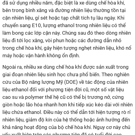
đã sử dụng nhiều năm, đặc biệt là xe dùng chế hòa khí,
bên trong bình xăng và đường nhiên liệu thường tồn tại
cặn nhiên liệu, gỉ sét hoặc tạp chất tích tụ lâu ngày. Khi
chuyển sang E10, lượng ethanol trong nhiên liệu có thể
làm bong các lớp cặn này. Chúng sau đó theo dòng nhiên
liệu đi tới lọc xăng, vòi phun hoặc các đường dẫn nhỏ
trong chế hòa khí, gây hiện tượng nghẹt nhiên liệu, khó nổ
máy hoặc vận hành không ổn định.
Ngoài ra, nhiều xe dùng chế hòa khí được sản xuất trong
giai đoạn nhiên liệu sinh học chưa phổ biến. Theo nghiên
cứu của Bộ năng lượng Mỹ (DOE) về tác động của nhiên
liệu ethanol đối với phương tiện đời cũ, một số vật liệu
cao su và polymer thế hệ cũ có thể bị trương nở, cứng
giòn hoặc lão hóa nhanh hơn khi tiếp xúc kéo dài với nhiên
liệu chứa ethanol. Điều này có thể dẫn tới hiện tượng rò rỉ
nhiên liệu, giảm độ kín của hệ thống hoặc ảnh hưởng đến
khả năng hoạt động của bộ chế hòa khí. Nguy cơ này chủ
yếu xuất hiện trên các phương tiện đã có tuổi đời cao