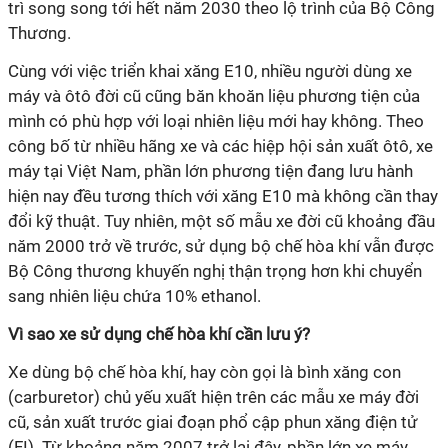
trì song song tới hết năm 2030 theo lộ trình của Bộ Công
Thương.
Cùng với việc triển khai xăng E10, nhiều người dùng xe
máy và ôtô đời cũ cũng băn khoăn liệu phương tiện của
mình có phù hợp với loại nhiên liệu mới hay không. Theo
công bố từ nhiều hãng xe và các hiệp hội sản xuất ôtô, xe
máy tại Việt Nam, phần lớn phương tiện đang lưu hành
hiện nay đều tương thích với xăng E10 mà không cần thay
đổi kỹ thuật. Tuy nhiên, một số mẫu xe đời cũ khoảng đầu
năm 2000 trở về trước, sử dụng bộ chế hòa khí vẫn được
Bộ Công thương khuyến nghị thận trọng hơn khi chuyển
sang nhiên liệu chứa 10% ethanol.
Vì sao xe sử dụng chế hòa khí cần lưu ý?
Xe dùng bộ chế hòa khí, hay còn gọi là bình xăng con
(carburetor) chủ yếu xuất hiện trên các mẫu xe máy đời
cũ, sản xuất trước giai đoạn phổ cập phun xăng điện tử
(FI). Từ khoảng năm 2007 trở lại đây, phần lớn xe máy