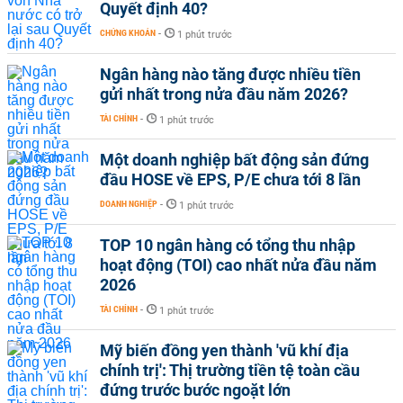
Quyết định 40?
CHỨNG KHOÁN
-
1 phút trước
Ngân hàng nào tăng được nhiều tiền
gửi nhất trong nửa đầu năm 2026?
TÀI CHÍNH
-
1 phút trước
Một doanh nghiệp bất động sản đứng
đầu HOSE về EPS, P/E chưa tới 8 lần
DOANH NGHIỆP
-
1 phút trước
TOP 10 ngân hàng có tổng thu nhập
hoạt động (TOI) cao nhất nửa đầu năm
2026
TÀI CHÍNH
-
1 phút trước
Mỹ biến đồng yen thành 'vũ khí địa
chính trị': Thị trường tiền tệ toàn cầu
đứng trước bước ngoặt lớn