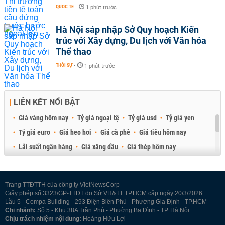
QUỐC TẾ
-
1 phút trước
Hà Nội sáp nhập Sở Quy hoạch Kiến
trúc với Xây dựng, Du lịch với Văn hóa
Thể thao
THỜI SỰ
-
1 phút trước
LIÊN KẾT NỔI BẬT
Giá vàng hôm nay
Tỷ giá ngoại tệ
Tỷ giá usd
Tỷ giá yen
Tỷ giá euro
Giá heo hơi
Giá cà phê
Giá tiêu hôm nay
Lãi suất ngân hàng
Giá xăng dầu
Giá thép hôm nay
Giá sầu riêng
Giá thịt heo
Giá gạo
Giá cao su
Best Retail Brokers
Diễn đàn đầu tư Việt Nam 2026
Trang TTĐTTH của công ty VietNewsCorp
Giấy phép số 3323/GP-TTĐT do Sở VH&TT TP.HCM cấp ngày 20/3/2026
Lầu 5 - Compa Building - 293 Điện Biên Phủ - Phường Gia Định - TP.HCM
Chi nhánh:
Số 5 - Khu 38A Trần Phú - Phường Ba Đình - TP. Hà Nội
Chịu trách nhiệm nội dung:
Hoàng Hữu Lợi