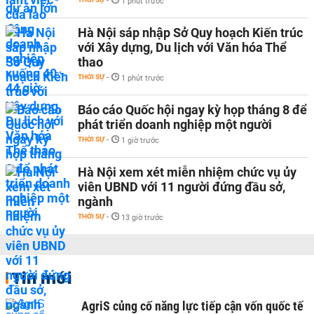
-
1 phút trước
Hà Nội sáp nhập Sở Quy hoạch Kiến trúc
với Xây dựng, Du lịch với Văn hóa Thể
thao
THỜI SỰ
-
1 phút trước
Báo cáo Quốc hội ngay kỳ họp tháng 8 để
phát triển doanh nghiệp một người
THỜI SỰ
-
1 giờ trước
Hà Nội xem xét miễn nhiệm chức vụ ủy
viên UBND với 11 người đứng đầu sở,
ngành
THỜI SỰ
-
13 giờ trước
Tin mới
AgriS củng cố năng lực tiếp cận vốn quốc tế