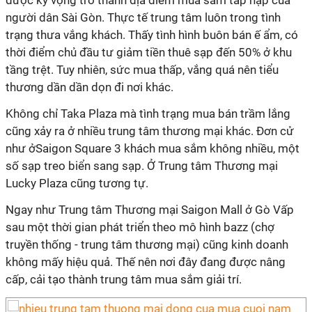
được kỳ vọng trở thành địa điểm mua sắm tấp nập của
người dân Sài Gòn. Thực tế trung tâm luôn trong tình
trạng thưa vắng khách. Thấy tình hình buôn bán ế ẩm, có
thời điểm chủ đầu tư giảm tiền thuê sạp đến 50% ở khu
tầng trệt. Tuy nhiên, sức mua thấp, vắng quá nên tiểu
thương dần dần dọn đi nơi khác.
Không chỉ Taka Plaza mà tình trạng mua bán trầm lắng
cũng xảy ra ở nhiều trung tâm thương mại khác. Đơn cử
như ởSaigon Square 3 khách mua sắm không nhiều, một
số sạp treo biển sang sạp. Ở Trung tâm Thương mại
Lucky Plaza cũng tương tự.
Ngay như Trung tâm Thương mại Saigon Mall ở Gò Vấp
sau một thời gian phát triển theo mô hình bazz (chợ
truyền thống - trung tâm thương mại) cũng kinh doanh
không mấy hiệu quả. Thế nên nơi đây đang được nâng
cấp, cải tạo thành trung tâm mua sắm giải trí.