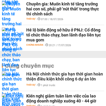
Chuyên gia: Muốn kinh tế tăng trưởng
hai con số, phải gỡ 'nút thắt' trong thực
thi chính sách
THỜI SỰ
-
07:00 | 18/07/2026
Hé lộ biến động sở hữu ở PNJ: Cổ đông
tổ chức tháo chạy, ban lãnh đạo liên tục
mua gom
CHỨNG KHOÁN
-
20:21 | 17/07/2026
Cùng chuyên mục
Hà Nội chính thức gia hạn thời gian hoàn
thiện điều kiện khởi công 6 dự án lớn
THỜI SỰ
-
1 phút trước
Kiến nghị giảm tuần làm việc của lao
động doanh nghiệp xuống 40 - 44 giờ
THỜI SỰ