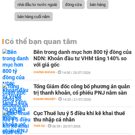
nhà đầu tư nước ngoài
đóng cửa
bán hàng
bán hàng cuối năm
Có thể bạn quan tâm
Bên trong danh mục hơn 800 tỷ đồng của
NDN: Khoản đầu tư VHM tăng 140% so
với giá gốc
CHỨNG KHOÁN
-
14:00 | 25/07/2026
Tổng Giám đốc công bố phương án quản
trị thanh khoản, cổ phiếu PNJ nằm sàn
DOANH NGHIỆP
-
14:33 | 21/07/2026
Cục Thuế lưu ý 5 điều khi kê khai thuế
thu nhập cá nhân
THỜI SỰ
-
06:59 | 20/07/2026