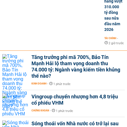
hàng vượt
310.000
tỷ đồng
sau nửa
đầu năm
2026
TÀI CHÍNH
-
2 giờ trước
Tăng trưởng phi mã 700%, Bảo Tín
Mạnh Hải lộ tham vọng doanh thu
74.000 tỷ: Ngành vàng kiếm tiền khủng
thế nào?
KINH DOANH
-
1 phút trước
Vingroup chuyển nhượng hơn 4,8 triệu
cổ phiếu VHM
CHỨNG KHOÁN
-
1 phút trước
Sóng thoái vốn Nhà nước có trở lại sau