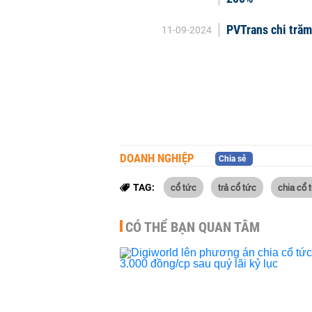
PVTrans chi trăm
11-09-2024
DOANH NGHIỆP
Chia sẻ
cổ tức
trả cổ tức
chia cổ 
TAG:
CÓ THỂ BẠN QUAN TÂM