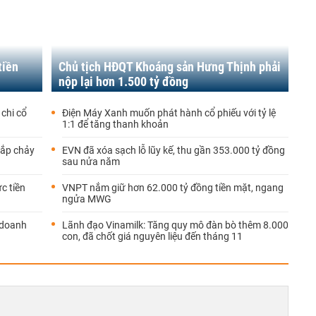
tiền
Chủ tịch HĐQT Khoáng sản Hưng Thịnh phải
nộp lại hơn 1.500 tỷ đồng
chi cổ
Điện Máy Xanh muốn phát hành cổ phiếu với tỷ lệ
1:1 để tăng thanh khoản
sắp chảy
EVN đã xóa sạch lỗ lũy kế, thu gần 353.000 tỷ đồng
sau nửa năm
c tiền
VNPT nắm giữ hơn 62.000 tỷ đồng tiền mặt, ngang
ngửa MWG
, doanh
Lãnh đạo Vinamilk: Tăng quy mô đàn bò thêm 8.000
con, đã chốt giá nguyên liệu đến tháng 11