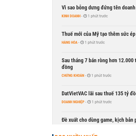
Vì sao bỗng dưng đứng tên doanh
KINH DOANH
-
1 phút trước
Thuế mới của Mỹ tạo thêm sức ép 
HÀNG HÓA
-
1 phút trước
Sau tháng 7 bán ròng hơn 12.000 
đồng
CHỨNG KHOÁN
-
1 phút trước
DatVietVAC lãi sau thuế 135 tỷ đ
DOANH NGHIỆP
-
1 phút trước
Đề xuất cho dùng game, kịch bản 
TÀI CHÍNH
-
1 phút trước