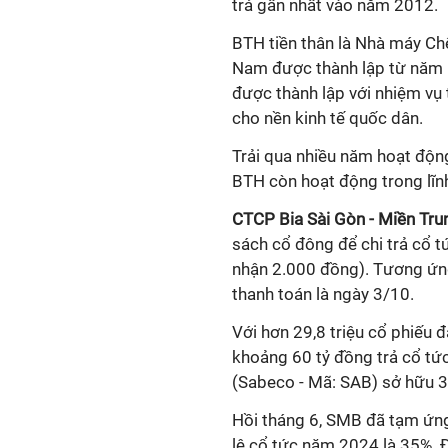
trả gần nhất vào năm 2012.
BTH tiền thân là Nhà máy Chế
Nam được thành lập từ năm 1
được thành lập với nhiệm vụ 
cho nền kinh
tế
quốc dân.
Trải qua nhiều năm hoạt động
BTH còn hoạt động trong lĩn
CTCP Bia Sài Gòn - Miền Tr
sách cổ đông để chi trả cổ 
nhận 2.000 đồng). T
ương ứng
thanh toán là ngày 3/10
.
Với hơn 29,8 triệu cổ phiếu 
khoảng 60 tỷ đồng
trả cổ tứ
(
Sabeco
- Mã: SAB) sở hữu 3
Hồi tháng 6,
SMB đã tạm ứng 
lệ cổ tức năm 2024 là 35%. Đ