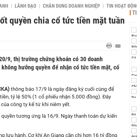
OANH
LÃNH ĐẠO
CHÂN DUNG DOANH NGHIỆP
TIN HOẠT ĐỘN
T
t quyền chia cổ tức tiền mặt tuần
 20/9, thị trường chứng khoán có 30 doanh
h không hưởng quyền để nhận cổ tức tiền mặt, cổ
CKA)
thông báo
17/9 là ngày đăng ký cuối cùng để
iền, tỷ lệ 50% (1 cổ phiếu nhận 5.000 đồng). Đây
của công ty kể từ khi niêm yết.
quyền tương ứng là 16/9. Ngày thanh toán dự kiến
ang lưu hành,
Cơ
k
hí An Giang
cần chi hơn 16 tỷ đồng