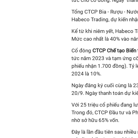
tức cho cổ đông. Ngày thanh
Tổng CTCP Bia - Rượu - Nướ
Habeco Trading, dự kiến nhận
Kể từ khi niêm yết, Habeco Tr
Mức cao nhất là 40% vào nă
Cổ đông
CTCP Chế tạo Biến t
tức năm 2023 và tạm ứng cổ 
phiếu nhận 1.700 đồng).
T
ỷ 
2024 là 10%.
Ngày đăng ký cuối cùng là 2
20/9. Ngày thanh toán dự kiế
Với 25 triệu cổ phiếu đang lư
Trong đó, CTCP Đầu tư và Ph
nhờ sở hữu 65% vốn.
Đây là lần đầu tiên sau nhiề