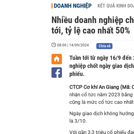
DOANH NGHIỆP
KẾT QUẢ KINH D
Nhiều doanh nghiệp chố
tới, tỷ lệ cao nhất 50%
08:00 | 14/09/2024
Chia sẻ
Tuần tới từ ngày 16/9 đến
nghiệp chốt ngày giao dịc
phiếu.
CTCP Cơ
k
hí An Giang (
Mã
: 
nhận cổ tức năm 2023
bằng t
cũng là mức cổ tức cao nhất 
Ngày giao dịch không hưởng 
là 3/10.
Với gần 3,3 triệu cổ phiếu đ