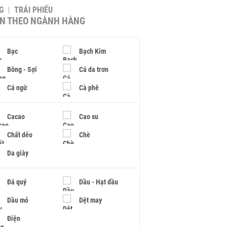
G
TRÁI PHIẾU
IN THEO NGÀNH HÀNG
Bạc
Bạch Kim
Bông - Sợi
Cá da trơn
Cá ngừ
Cà phê
Cacao
Cao su
Chất dẻo
Chè
Da giày
Đá quý
Dầu - Hạt dầu
Dầu mỏ
Dệt may
Điện