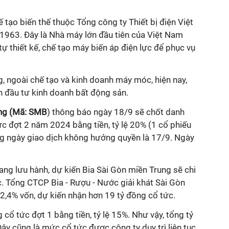
 tạo biến thế thuộc Tổng công ty Thiết bị điện Việt
963. Đây là Nhà máy lớn đầu tiên của Việt Nam
tự thiết kế, chế tạo máy biến áp điện lực để phục vụ
, n
goài chế tạo và kinh doanh máy móc, hiện nay,
h đầu tư kinh doanh bất động sản.
ung (Mã: SMB
) thông báo ngày 18/9 sẽ chốt danh
tức đợt 2 năm 2024
bằng tiền,
tỷ lệ 20%
(1 cổ phiếu
 ngày giao dịch không hưởng quyền là 17/9. N
gày
đang lưu hành, dự kiến Bia Sài Gòn miền Trung sẽ chi
c.
Tổng CTCP Bia - Rượu - Nước giải khát Sài Gòn
2,
4
% vốn,
dự kiến
nhận hơn 19
tỷ đồng
cổ tức.
cổ tức đợt 1 bằng tiền
,
tỷ lệ 15%. Như vậy,
tổng tỷ
ây cũng là mức cổ tức được công ty duy trì liên tục