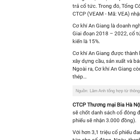
trả cổ tức. Trong đó,
Tổng Cô
CTCP (VEAM
- Mã
: VEA)
nhận
Cơ
k
hí An Giang
là doanh nghi
Giai đoạn 2018 – 2022, cổ t
kiến là 15%.
Cơ khí An Giang được thành 
xây dựng cầu, sản xuất và bán
Ngoài ra, Cơ khí An Giang cò
thép…
Nguồn: Lâm Anh tổng hợp từ thông 
CTCP Thương mại Bia Hà Nội
sẽ chốt danh sách cổ đông để
phiếu sẽ nhận 3.000 đồng).
Với hơn 3,1 triệu cổ phiếu đa