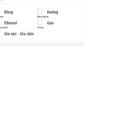
Đồng
Đường
Ethanol
Gạo
Gia súc - Gia cầm
Giấy
Gỗ
Hạt điều
Hồ tiêu - Hạt tiêu
Khí đốt
Kim loại khác
Mắc ca
Muối
Ngũ cốc
Nhựa - Hạt nhựa
Palladium
Phân bón