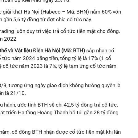
 toán dự kiến vào ngày 23/10.
c giải khát Hà Nội (Habeco – Mã: BHN) nắm 60% vốn
 gần 5,6 tỷ đồng từ đợt chia cổ tức này.
ading luôn duy trì việc trả cổ tức tiền mặt cho đông.
m 2022.
hế và Vật liệu Điện Hà Nội (Mã: BTH)
sắp nhận cổ
tức năm 2024 bằng tiền, tổng tỷ lệ là 17% (1 cổ
lệ cổ tức năm 2023 là 7%, tỷ lệ tạm ứng cổ tức năm
3/9, tương ứng ngày giao dịch không hưởng quyền là
n là 21/10.
u hành, ước tính BTH sẽ chi 42,5 tỷ đồng trả cổ tức.
át triển Hạ tầng Hoàng Thành bỏ túi gần 28 tỷ đồng
u năm, cổ đông BTH nhận được cổ tức tiền mặt khi lần