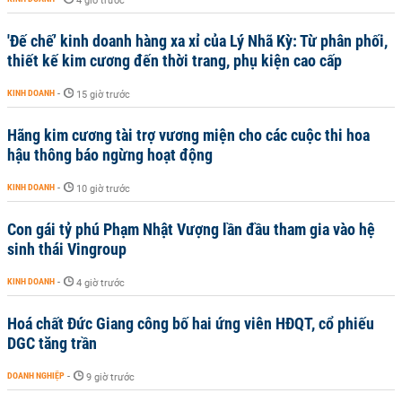
4 giờ trước
'Đế chế’ kinh doanh hàng xa xỉ của Lý Nhã Kỳ: Từ phân phối,
thiết kế kim cương đến thời trang, phụ kiện cao cấp
KINH DOANH
-
15 giờ trước
Hãng kim cương tài trợ vương miện cho các cuộc thi hoa
hậu thông báo ngừng hoạt động
KINH DOANH
-
10 giờ trước
Con gái tỷ phú Phạm Nhật Vượng lần đầu tham gia vào hệ
sinh thái Vingroup
KINH DOANH
-
4 giờ trước
Hoá chất Đức Giang công bố hai ứng viên HĐQT, cổ phiếu
DGC tăng trần
DOANH NGHIỆP
-
9 giờ trước