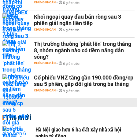
CHỨNG KHOÁN
-
5 giờ trước
Khối ngoại quay đầu bán ròng sau 3
phiên giải ngân liên tiếp
CHỨNG KHOÁN
-
5 giờ trước
Thị trường thường ‘phất lên’ trong tháng
8, nhóm ngành nào có tiềm năng dẫn
sóng?
CHỨNG KHOÁN
-
6 giờ trước
Cổ phiếu VNZ tăng gần 190.000 đồng/cp
sau 5 phiên, gấp đôi giá trong ba tháng
CHỨNG KHOÁN
-
9 giờ trước
Tin mới
Hà Nội giao hơn 6 ha đất xây nhà xã hội
nghìn tỷ đồng