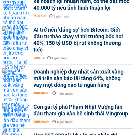
kế hoạch lợi nhuận năm, có thể đạt mốc
40.000 tỷ nếu tình hình thuận lợi
TÀI CHÍNH
-
3 giờ trước
AI trở nên 'đáng sợ' hơn Bitcoin: Giới
đầu tư tháo chạy vì thị trường bốc hơi
40%, 150 tỷ USD bị rút không thương
tiếc
QUỐC TẾ
-
4 giờ trước
Doanh nghiệp duy nhất sản xuất vàng
mã trên sàn báo lãi tăng 64%, không
vay một đồng nào từ ngân hàng
KINH DOANH
-
4 giờ trước
Con gái tỷ phú Phạm Nhật Vượng lần
đầu tham gia vào hệ sinh thái Vingroup
KINH DOANH
-
4 giờ trước