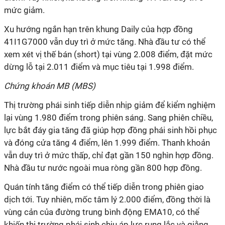
mức giảm.
Xu hướng ngắn hạn trên khung Daily của hợp đồng
41I1G7000 vẫn duy trì ở mức tăng. Nhà đầu tư có thể
xem xét vị thế bán (short) tại vùng 2.008 điểm, đặt mức
dừng lỗ tại 2.011 điểm và mục tiêu tại 1.998 điểm.
Chứng khoán MB (MBS)
Thị trường phái sinh tiếp diễn nhịp giảm để kiểm nghiệm
lại vùng 1.980 điểm trong phiên sáng. Sang phiên chiều,
lực bắt đáy gia tăng đã giúp hợp đồng phái sinh hồi phục
và đóng cửa tăng 4 điểm, lên 1.999 điểm. Thanh khoản
vẫn duy trì ở mức thấp, chỉ đạt gần 150 nghìn hợp đồng.
Nhà đầu tư nước ngoài mua ròng gần 800 hợp đồng.
Quán tính tăng điểm có thể tiếp diễn trong phiên giao
dịch tới. Tuy nhiên, mốc tâm lý 2.000 điểm, đồng thời là
vùng cản của đường trung bình động EMA10, có thể
khiến thị trường phái sinh chịu áp lực rung lắc và giằng