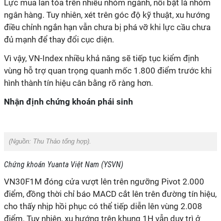
Lực mua lan tỏa trên nhiều nhóm ngành, nổi bật là nhóm
ngân hàng. Tuy nhiên, xét trên góc độ kỹ thuật, xu hướng
điều chỉnh ngắn hạn vẫn chưa bị phá vỡ khi lực cầu chưa
đủ mạnh để thay đổi cục diện.
Vì vậy, VN-Index nhiều khả năng sẽ tiếp tục kiểm định
vùng hỗ trợ quan trọng quanh mốc 1.800 điểm trước khi
hình thành tín hiệu cân bằng rõ ràng hơn.
Nhận định chứng khoán phái sinh
(Nguồn:
Thu Thảo tổng hợp).
Chứng khoán Yuanta Việt Nam (YSVN)
VN30F1M đóng cửa vượt lên trên ngưỡng Pivot 2.000
điểm, đồng thời chỉ báo MACD cắt lên trên đường tín hiệu,
cho thấy nhịp hồi phục có thể tiếp diễn lên vùng 2.008
điểm. Tuy nhiên, xu hướng trên khung 1H vẫn duy trì ở