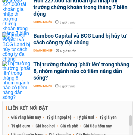
Hơn 227.000 tài khoản gia nhập thị
trường chứng khoán trong tháng 7 biến
động
CHỨNG KHOÁN
-
5 giờ trước
Bamboo Capital và BCG Land bị hủy tư
cách công ty đại chúng
DOANH NGHIỆP
-
6 giờ trước
Thị trường thường ‘phất lên’ trong tháng
8, nhóm ngành nào có tiềm năng dẫn
sóng?
CHỨNG KHOÁN
-
6 giờ trước
LIÊN KẾT NỔI BẬT
Giá vàng hôm nay
Tỷ giá ngoại tệ
Tỷ giá usd
Tỷ giá yen
Tỷ giá euro
Giá heo hơi
Giá cà phê
Giá tiêu hôm nay
Lãi suất ngân hàng
Giá xăng dầu
Giá thép hôm nay