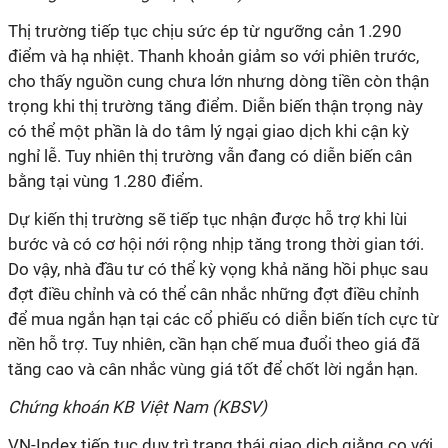
Thị trường tiếp tục chịu sức ép từ ngưỡng cản 1.290
điểm và hạ nhiệt. Thanh khoản giảm so với phiên trước,
cho thấy nguồn cung chưa lớn nhưng dòng tiền còn thận
trọng khi thị trường tăng điểm. Diễn biến thận trọng này
có thể một phần là do tâm lý ngại giao dịch khi cận kỳ
nghỉ lễ. Tuy nhiên thị trường vẫn đang có diễn biến cân
bằng tại vùng 1.280 điểm.
Dự kiến thị trường sẽ tiếp tục nhận được hỗ trợ khi lùi
bước và có cơ hội nới rộng nhịp tăng trong thời gian tới.
Do vậy, nhà đầu tư có thể kỳ vọng khả năng hồi phục sau
đợt điều chỉnh và có thể cân nhắc những đợt điều chỉnh
để mua ngắn hạn tại các cổ phiếu có diễn biến tích cực từ
nền hỗ trợ. Tuy nhiên, cần hạn chế mua đuổi theo giá đã
tăng cao và cân nhắc vùng giá tốt để chốt lời ngắn hạn.
Chứng khoán KB Việt Nam (KBSV)
VN-Index tiếp tục duy trì trạng thái giao dịch giằng co với