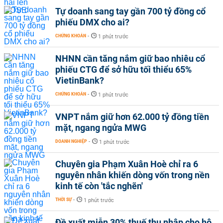
Tự doanh sang tay gần 700 tỷ đồng cổ
phiếu DMX cho ai?
CHỨNG KHOÁN
-
1 phút trước
NHNN cần tăng nắm giữ bao nhiêu cổ
phiếu CTG để sở hữu tối thiểu 65%
VietinBank?
CHỨNG KHOÁN
-
1 phút trước
VNPT nắm giữ hơn 62.000 tỷ đồng tiền
mặt, ngang ngửa MWG
DOANH NGHIỆP
-
1 phút trước
Chuyên gia Phạm Xuân Hoè chỉ ra 6
nguyên nhân khiến dòng vốn trong nền
kinh tế còn 'tắc nghẽn'
THỜI SỰ
-
1 phút trước
Đề xuất miễn 30% thuế thu nhập cho hộ