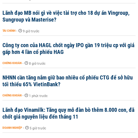
Lãnh đạo MB nói gì về việc tài trợ cho 18 dự án Vingroup,
Sungroup và Masterise?
TÀI CHÍNH
-
9 giờ trước
Công ty con của HAGL chốt ngày IPO gần 19 triệu cp với giá
gấp hơn 4 lần cổ phiếu HAG
CHỨNG KHOÁN
-
8 giờ trước
NHNN cần tăng nắm giữ bao nhiêu cổ phiếu CTG để sở hữu
tối thiểu 65% VietinBank?
CHỨNG KHOÁN
-
1 phút trước
Lãnh đạo Vinamilk: Tăng quy mô đàn bò thêm 8.000 con, đã
chốt giá nguyên liệu đến tháng 11
DOANH NGHIỆP
-
5 giờ trước