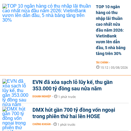
TOP 10 ngân
hàng có thu
nhập lãi thuần
cao nhất nửa
đầu năm 2026:
VietinBank
vươn lên dẫn
đầu, 5 nhà băng
tăng trên 30%
TÀI CHÍNH
-
15:12 | 05/08/2026
EVN đã xóa sạch lỗ lũy kế, thu gần
353.000 tỷ đồng sau nửa năm
DOANH NGHIỆP
-
1 phút trước
DMX hút gần 700 tỷ đồng vốn ngoại
trong phiên thứ hai lên HOSE
CHỨNG KHOÁN
-
1 phút trước