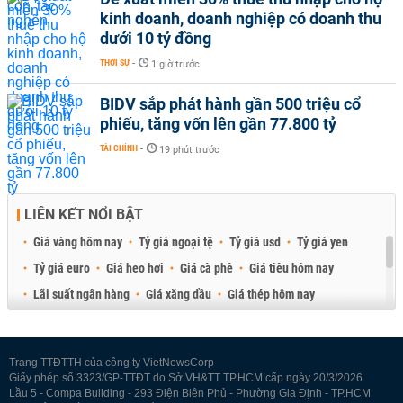
kinh doanh, doanh nghiệp có doanh thu
dưới 10 tỷ đồng
THỜI SỰ
-
1 giờ trước
BIDV sắp phát hành gần 500 triệu cổ
phiếu, tăng vốn lên gần 77.800 tỷ
TÀI CHÍNH
-
19 phút trước
LIÊN KẾT NỔI BẬT
Giá vàng hôm nay
Tỷ giá ngoại tệ
Tỷ giá usd
Tỷ giá yen
Tỷ giá euro
Giá heo hơi
Giá cà phê
Giá tiêu hôm nay
Lãi suất ngân hàng
Giá xăng dầu
Giá thép hôm nay
Giá sầu riêng
Giá thịt heo
Giá gạo
Giá cao su
Best Retail Brokers
Diễn đàn đầu tư Việt Nam 2026
Trang TTĐTTH của công ty VietNewsCorp
Giấy phép số 3323/GP-TTĐT do Sở VH&TT TP.HCM cấp ngày 20/3/2026
Lầu 5 - Compa Building - 293 Điện Biên Phủ - Phường Gia Định - TP.HCM