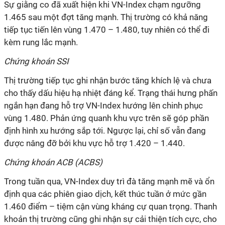
Sự giằng co đã xuất hiện khi VN-Index chạm ngưỡng
1.465 sau một đợt tăng mạnh. Thị trường có khả năng
tiếp tục tiến lên vùng 1.470 – 1.480, tuy nhiên có thể đi
kèm rung lắc mạnh.
Chứng khoán SSI
Thị trường tiếp tục ghi nhận bước tăng khích lệ và chưa
cho thấy dấu hiệu hạ nhiệt đáng kể. Trạng thái hưng phấn
ngắn hạn đang hỗ trợ VN-Index hướng lên chinh phục
vùng 1.480. Phản ứng quanh khu vực trên sẽ góp phần
định hình xu hướng sắp tới. Ngược lại, chỉ số vẫn đang
được nâng đỡ bởi khu vực hỗ trợ 1.420 – 1.440.
Chứng khoán ACB (ACBS)
Trong tuần qua, VN-Index duy trì đà tăng mạnh mẽ và ổn
định qua các phiên giao dịch, kết thúc tuần ở mức gần
1.460 điểm – tiệm cận vùng kháng cự quan trọng. Thanh
khoản thị trường cũng ghi nhận sự cải thiện tích cực, cho