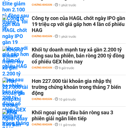
CHỨNG KHOÁN
-
1 phút trước
Công ty con của HAGL chốt ngày IPO gần
19 triệu cp với giá gấp hơn 4 lần cổ phiếu
HAG
CHỨNG KHOÁN
-
1 phút trước
Khối tự doanh mạnh tay xả gần 2.200 tỷ
đồng sau ba phiên, bán ròng 200 tỷ đồng
cổ phiếu GEX hôm nay
CHỨNG KHOÁN
-
9 giờ trước
Hơn 227.000 tài khoản gia nhập thị
trường chứng khoán trong tháng 7 biến
động
CHỨNG KHOÁN
-
10 giờ trước
Khối ngoại quay đầu bán ròng sau 3
phiên giải ngân liên tiếp
CHỨNG KHOÁN
-
11 giờ trước