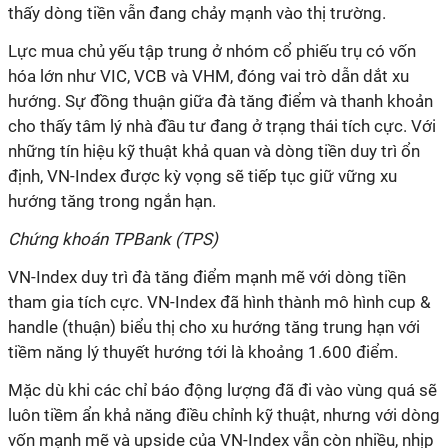
thấy dòng tiền vẫn đang chảy mạnh vào thị trường.
Lực mua chủ yếu tập trung ở nhóm cổ phiếu trụ có vốn
hóa lớn như VIC, VCB và VHM, đóng vai trò dẫn dắt xu
hướng. Sự đồng thuận giữa đà tăng điểm và thanh khoản
cho thấy tâm lý nhà đầu tư đang ở trạng thái tích cực. Với
những tín hiệu kỹ thuật khả quan và dòng tiền duy trì ổn
định, VN-Index được kỳ vọng sẽ tiếp tục giữ vững xu
hướng tăng trong ngắn hạn.
Chứng khoán TPBank (TPS)
VN-Index duy trì đà tăng điểm mạnh mẽ với dòng tiền
tham gia tích cực. VN-Index đã hình thành mô hình cup &
handle (thuận) biểu thị cho xu hướng tăng trung hạn với
tiềm năng lý thuyết hướng tới là khoảng 1.600 điểm.
Mặc dù khi các chỉ báo động lượng đã đi vào vùng quá sẽ
luôn tiềm ẩn khả năng điều chỉnh kỹ thuật, nhưng với dòng
vốn mạnh mẽ và upside của VN-Index vẫn còn nhiều, nhịp