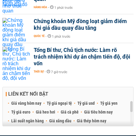
HÀNG HÓA
-
1 phút trước
Chứng khoán Mỹ đồng loạt giảm điểm
khi giá dầu quay đầu tăng
QUỐC TẾ
-
1 phút trước
Tổng Bí thư, Chủ tịch nước: Làm rõ
trách nhiệm khi dự án chậm tiến độ, đội
vốn
THỜI SỰ
-
7 giờ trước
LIÊN KẾT NỔI BẬT
Giá vàng hôm nay
Tỷ giá ngoại tệ
Tỷ giá usd
Tỷ giá yen
Tỷ giá euro
Giá heo hơi
Giá cà phê
Giá tiêu hôm nay
Lãi suất ngân hàng
Giá xăng dầu
Giá thép hôm nay
Giá sầu riêng
Giá thịt heo
Giá gạo
Giá cao su