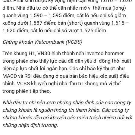
cao. Phái sinh được kỳ vọng tiệm cận vùng 1.610 – 1.620
điểm. Nhà đầu tư có thể cân nhắc mở vị thế mua (long)
quanh vùng 1.590 – 1.595 điểm, cắt lỗ nếu chỉ số giảm
xuống dưới 1.587 điểm; bán (short) quanh vùng 1.615 –
1.620 điểm, cắt lỗ nếu chỉ số vượt 1.625 điểm.
Chứng khoán Vietcombank (VCBS)
Trên khung H1, VN30 hình thành nến inverted hammer
trong phiên cho thấy lực cầu đã dần yếu đi đồng thời xuất
hiện áp lực chốt lời ngắn hạn. Các chỉ báo kỹ thuật như
MACD và RSI đều đang ở quá bán báo hiệu xác suất điều
chỉnh.
VCBS khuyến nghị nhà đầu tư không mở vị thế
trong phiên tiếp theo.
Nhà đầu tư chỉ nên xem những nhận định của các công ty
chứng khoán là nguồn thông tin tham khảo. Các công ty
chứng khoán đều có khuyến cáo miễn trách nhiệm đối với
những nhận định trường.