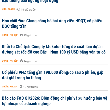
hậu thông báo ngừng hoạt động
KINH DOANH
-
15 giờ trước
Hoá chất Đức Giang công bố hai ứng viên HĐQT, cổ phiếu
DGC tăng trần
DOANH NGHIỆP
-
15 giờ trước
Khởi tố Chủ tịch Công ty Mekolor từng đề xuất làm dự án
đường sắt tốc độ cao Bắc - Nam 100 tỷ USD bằng vốn tự có
DOANH NGHIỆP
-
14 giờ trước
Cổ phiếu VNZ tăng gần 190.000 đồng/cp sau 5 phiên, gấp
đôi giá trong ba tháng
CHỨNG KHOÁN
-
15 giờ trước
Báo cáo F&B QI/2026: Biến động chi phí và xu hướng bảo vệ
lợi nhuận của doanh nghiệp