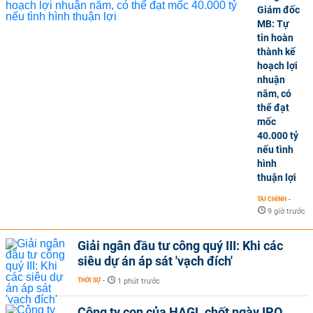
Giám đốc
MB: Tự
tin hoàn
thành kế
hoạch lợi
nhuận
năm, có
thể đạt
mốc
40.000 tỷ
nếu tình
hình
thuận lợi
TÀI CHÍNH
-
9 giờ trước
Giải ngân đầu tư công quý III: Khi các
siêu dự án áp sát 'vạch đích'
THỜI SỰ
-
1 phút trước
Công ty con của HAGL chốt ngày IPO