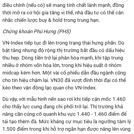
điều chỉnh (nếu có) sẽ mang tính chất lành mạnh, đồng
thời mở ra cơ hội gia tăng vị thế, nhà đầu tư có thể cân
nhắc chiến lược buy & hold trong trung hạn.
Chứng khoán Phú Hưng (PHS)
VN-Index tiếp tục đi lên trong trạng thái hưng phấn. Dù
bật tăng nhưng độ rộng thị trường bắt đầu có dấu hiệu
thu hẹp. Dòng tiền trở lại phân hóa mạnh, khi tập trung
nhiều ở nhóm vốn hóa lớn, trong khi hiệu suất ở nhóm
midcap kém hơn. Một vài cổ phiếu dẫn đầu ngành cũng
cho tín hiệu chậm lại. VN30 đã vượt đỉnh thời đại có thể
kéo theo vận động lạc quan cho VN-Index.
Dù vậy, với mẫu hình nến sao rơi khi tiếp cận mốc 1.460
cho thấy lực cung đang chi phối trở lại. Thị trường khả
năng cần củng cố quanh khu vực 1.440 - 1.460 điểm để
tái tạo thêm đà. Mức kháng cự mục tiêu là ngưỡng tâm lý
1.500 điểm trong khi hỗ trợ ngắn hạn được nâng lên vùng