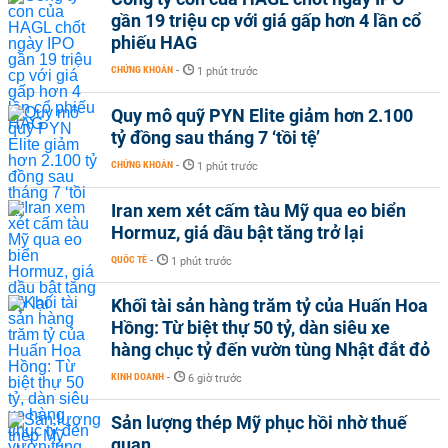
gần 19 triệu cp với giá gấp hơn 4 lần cổ
phiếu HAG
CHỨNG KHOÁN
-
1 phút trước
Quy mô quỹ PYN Elite giảm hơn 2.100
tỷ đồng sau tháng 7 ‘tồi tệ’
CHỨNG KHOÁN
-
1 phút trước
Iran xem xét cấm tàu Mỹ qua eo biển
Hormuz, giá dầu bật tăng trở lại
QUỐC TẾ
-
1 phút trước
Khối tài sản hàng trăm tỷ của Huấn Hoa
Hồng: Từ biệt thự 50 tỷ, dàn siêu xe
hàng chục tỷ đến vườn tùng Nhật đắt đỏ
KINH DOANH
-
6 giờ trước
Sản lượng thép Mỹ phục hồi nhờ thuế
quan