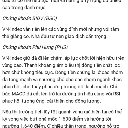
đầu tư có thể tiếp tục mua và nắm giữ tỷ trọng cổ phiếu
cao trong danh mục.
Chứng khoán BIDV (BSC)
VN-Index vẫn tiến lên các vùng đỉnh mới nhưng với tâm
thế giằng co. Nhà đầu tư nên giao dịch cẩn trọng.
Chứng khoán Phú Hưng (PHS)
VN-Index giữ đà đi lên chậm, áp lực chốt lời hiện hữu trên
vùng cao. Thanh khoản giảm biểu thị dòng tiền chắt lọc
hơn chứ không tiêu cực. Dòng tiền chững lại ở các nhóm
đã tăng mạnh và nhường chỗ cho các nhóm ngành khác
phục hồi, cho thấy phản ứng tương đối lành mạnh. Chỉ
báo MACD đã cắt lên trở lại đường tín hiệu cùng với RSI
phục hồi tương ứng, cải thiện cho động lượng.
Nếu thị trường tích lũy tốt quanh vùng giá hiện tại có thể
kỳ vọng việc bứt phá mốc 1.600 điểm và hướng tới
ngưỡng 1.640 điểm. Ở chiều thận trọng, ngưỡng hỗ trợ