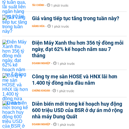
TÀI CHÍNH
-
1 phút trước
Giá vàng tiếp tục tăng trong tuần này?
HÀNG HÓA
-
1 phút trước
Điện Máy Xanh thu hơn 356 tỷ đồng mỗi
ngày, đạt 62% kế hoạch năm sau 7
tháng
DOANH NGHIỆP
-
1 phút trước
Công ty mẹ sàn HOSE và HNX lãi hơn
1.400 tỷ đồng nửa đầu năm
CHỨNG KHOÁN
-
1 phút trước
Diễn biến mới trong kế hoạch huy động
600 triệu USD của BSR ở dự án mở rộng
nhà máy Dung Quất
DOANH NGHIỆP
-
1 phút trước