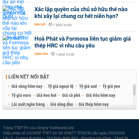
Xác lập quyền của chủ sở hữu thế nào
khi xây lại chung cư hết niên hạn?
NHÀ ĐẤT
-
1 phút trước
Hoà Phát và Formosa liên tục giảm giá
thép HRC vì nhu cầu yếu
HÀNG HÓA
-
1 phút trước
LIÊN KẾT NỔI BẬT
Giá vàng hôm nay
Tỷ giá ngoại tệ
Tỷ giá usd
Tỷ giá yen
Tỷ giá euro
Giá heo hơi
Giá cà phê
Giá tiêu hôm nay
Lãi suất ngân hàng
Giá xăng dầu
Giá thép hôm nay
Giá sầu riêng
Giá thịt heo
Giá gạo
Giá cao su
Best Retail Brokers
Diễn đàn đầu tư Việt Nam 2026
Trang TTĐTTH của công ty VietNewsCorp
Giấy phép số 3323/GP-TTĐT do Sở VH&TT TP.HCM cấp ngày 20/3/2026
Lầu 5 - Compa Building - 293 Điện Biên Phủ - Phường Gia Định - TP.HCM