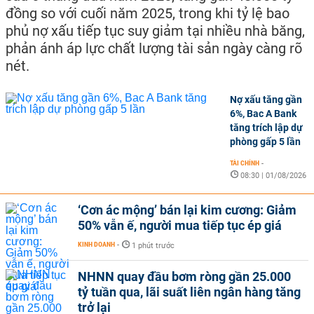
đồng so với cuối năm 2025, trong khi tỷ lệ bao
phủ nợ xấu tiếp tục suy giảm tại nhiều nhà băng,
phản ánh áp lực chất lượng tài sản ngày càng rõ
nét.
Nợ xấu tăng gần
6%, Bac A Bank
tăng trích lập dự
phòng gấp 5 lần
TÀI CHÍNH
-
08:30 | 01/08/2026
‘Cơn ác mộng’ bán lại kim cương: Giảm
50% vẫn ế, người mua tiếp tục ép giá
KINH DOANH
-
1 phút trước
NHNN quay đầu bơm ròng gần 25.000
tỷ tuần qua, lãi suất liên ngân hàng tăng
trở lại