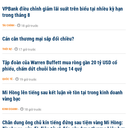
VPBank điều chỉnh giảm lãi suất trên biểu tại nhiều kỳ hạn
trong tháng 8
TÀI CHÍNH
-
18 giờ trước
Cán cân thương mại sắp đổi chiều?
THỜI SỰ
-
17 giờ trước
Tập đoàn của Warren Buffett mua ròng gần 20 tỷ USD cổ
phiếu, chấm dứt chuỗi bán ròng 14 quý
QUỐC TẾ
-
19 giờ trước
Mi Hồng lên tiếng sau kết luận về tồn tại trong kinh doanh
vàng bạc
KINH DOANH
-
18 giờ trước
Chân dung ông chủ kín tiếng đứng sau tiệm vàng Mi Hồng: