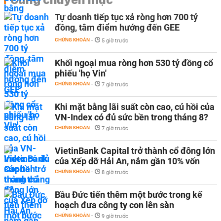
Tự doanh tiếp tục xả ròng hơn 700 tỷ
đồng, tâm điểm hướng đến GEE
CHỨNG KHOÁN
-
5 giờ trước
Khối ngoại mua ròng hơn 530 tỷ đồng cổ
phiếu 'họ Vin'
CHỨNG KHOÁN
-
7 giờ trước
Khi mặt bằng lãi suất còn cao, cú hồi của
VN-Index có đủ sức bền trong tháng 8?
CHỨNG KHOÁN
-
7 giờ trước
VietinBank Capital trở thành cổ đông lớn
của Xếp dỡ Hải An, nắm gần 10% vốn
CHỨNG KHOÁN
-
8 giờ trước
Bầu Đức tiến thêm một bước trong kế
hoạch đưa công ty con lên sàn
CHỨNG KHOÁN
-
9 giờ trước