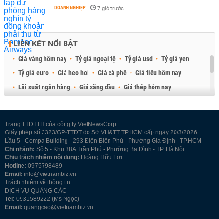
DOANH NGHIỆP
-
7 giờ trước
LIÊN KẾT NỔI BẬT
Giá vàng hôm nay
Tỷ giá ngoại tệ
Tỷ giá usd
Tỷ giá yen
Tỷ giá euro
Giá heo hơi
Giá cà phê
Giá tiêu hôm nay
Lãi suất ngân hàng
Giá xăng dầu
Giá thép hôm nay
Giá sầu riêng
Giá thịt heo
Giá gạo
Giá cao su
Best Retail Brokers
Diễn đàn đầu tư Việt Nam 2026
Trang TTĐTTH của công ty VietNewsCorp
Giấy phép số 3323/GP-TTĐT do Sở VH&TT TP.HCM cấp ngày 20/3/2026
Lầu 5 - Compa Building - 293 Điện Biên Phủ - Phường Gia Định - TP.HCM
Chi nhánh:
Số 5 - Khu 38A Trần Phú - Phường Ba Đình - TP. Hà Nội
Chịu trách nhiệm nội dung:
Hoàng Hữu Lợi
Hotline:
0975798489
Email:
info@vietnambiz.vn
Trách nhiệm về thông tin
DỊCH VỤ QUẢNG CÁO
Tel:
0931589222 (Ms Ngọc)
Email:
quangcao@vietnambiz.vn