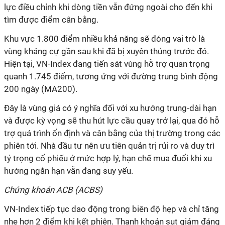
lực điều chỉnh khi dòng tiền vẫn đứng ngoài cho đến khi
tìm được điểm cân bằng.
Khu vực 1.800 điểm nhiều khả năng sẽ đóng vai trò là
vùng kháng cự gần sau khi đã bị xuyên thủng trước đó.
Hiện tại, VN-Index đang tiến sát vùng hỗ trợ quan trọng
quanh 1.745 điểm, tương ứng với đường trung bình động
200 ngày (MA200).
Đây là vùng giá có ý nghĩa đối với xu hướng trung-dài hạn
và được kỳ vọng sẽ thu hút lực cầu quay trở lại, qua đó hỗ
trợ quá trình ổn định và cân bằng của thị trường trong các
phiên tới. Nhà đầu tư nên ưu tiên quản trị rủi ro và duy trì
tỷ trọng cổ phiếu ở mức hợp lý, hạn chế mua đuổi khi xu
hướng ngắn hạn vẫn đang suy yếu.
Chứng khoán ACB (ACBS)
VN-Index tiếp tục dao động trong biên độ hẹp và chỉ tăng
nhẹ hơn 2 điểm khi kết phiên. Thanh khoản sụt giảm đáng