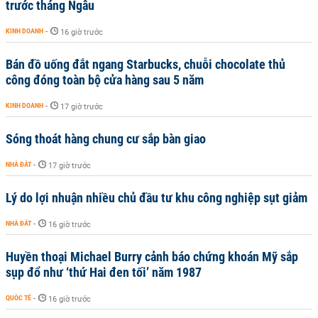
trước tháng Ngâu
KINH DOANH
-
16 giờ trước
Bán đồ uống đắt ngang Starbucks, chuỗi chocolate thủ
công đóng toàn bộ cửa hàng sau 5 năm
KINH DOANH
-
17 giờ trước
Sóng thoát hàng chung cư sắp bàn giao
NHÀ ĐẤT
-
17 giờ trước
Lý do lợi nhuận nhiều chủ đầu tư khu công nghiệp sụt giảm
NHÀ ĐẤT
-
16 giờ trước
Huyền thoại Michael Burry cảnh báo chứng khoán Mỹ sắp
sụp đổ như ‘thứ Hai đen tối’ năm 1987
QUỐC TẾ
-
16 giờ trước