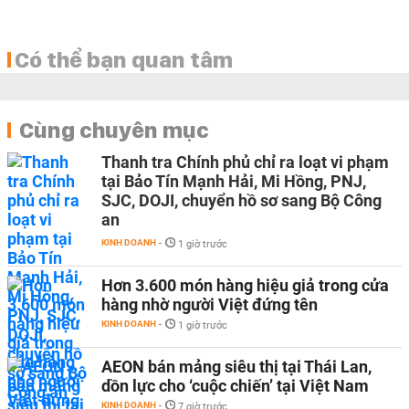
Có thể bạn quan tâm
Cùng chuyên mục
Thanh tra Chính phủ chỉ ra loạt vi phạm
tại Bảo Tín Mạnh Hải, Mi Hồng, PNJ,
SJC, DOJI, chuyển hồ sơ sang Bộ Công
an
KINH DOANH
-
1 giờ trước
Hơn 3.600 món hàng hiệu giả trong cửa
hàng nhờ người Việt đứng tên
KINH DOANH
-
1 giờ trước
AEON bán mảng siêu thị tại Thái Lan,
dồn lực cho ‘cuộc chiến’ tại Việt Nam
KINH DOANH
-
7 giờ trước