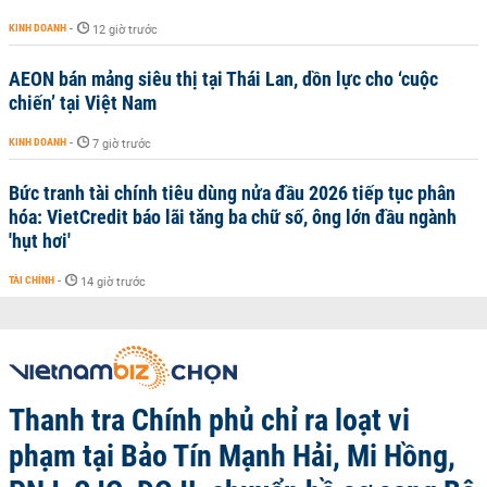
KINH DOANH
-
12 giờ trước
AEON bán mảng siêu thị tại Thái Lan, dồn lực cho ‘cuộc
chiến’ tại Việt Nam
KINH DOANH
-
7 giờ trước
Bức tranh tài chính tiêu dùng nửa đầu 2026 tiếp tục phân
hóa: VietCredit báo lãi tăng ba chữ số, ông lớn đầu ngành
'hụt hơi'
TÀI CHÍNH
-
14 giờ trước
Thanh tra Chính phủ chỉ ra loạt vi
phạm tại Bảo Tín Mạnh Hải, Mi Hồng,