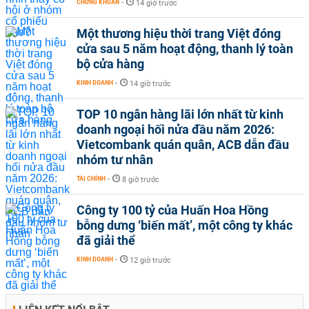
CHỨNG KHOÁN
-
14 giờ trước
Một thương hiệu thời trang Việt đóng
cửa sau 5 năm hoạt động, thanh lý toàn
bộ cửa hàng
KINH DOANH
-
14 giờ trước
TOP 10 ngân hàng lãi lớn nhất từ kinh
doanh ngoại hối nửa đầu năm 2026:
Vietcombank quán quân, ACB dẫn đầu
nhóm tư nhân
TÀI CHÍNH
-
8 giờ trước
Công ty 100 tỷ của Huấn Hoa Hồng
bỗng dưng ‘biến mất’, một công ty khác
đã giải thể
KINH DOANH
-
12 giờ trước