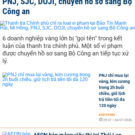
PNJ, SJC, DOJI, chuyển hồ sơ sang Bộ
Công an
6 doanh nghiệp vàng lớn bị "gọi tên" trong kết
luận của thanh tra chính phủ. Một số vi phạm
được chuyển hồ sơ sang Bộ Công an tiếp tục xử
lý.
PNJ chỉ mua lại
vàng, kim cương
trong 2h buổi
chiều, giữ lịch
trả tiền tối đa
120 ngày
KINH DOANH
-
09:47 | 24/07/2026
AEON bán mảng siêu thị tại Thái Lan,