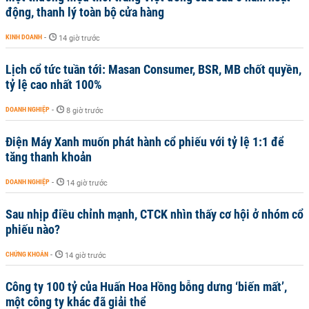
động, thanh lý toàn bộ cửa hàng
KINH DOANH
-
14 giờ trước
Lịch cổ tức tuần tới: Masan Consumer, BSR, MB chốt quyền,
tỷ lệ cao nhất 100%
DOANH NGHIỆP
-
8 giờ trước
Điện Máy Xanh muốn phát hành cổ phiếu với tỷ lệ 1:1 để
tăng thanh khoản
DOANH NGHIỆP
-
14 giờ trước
Sau nhịp điều chỉnh mạnh, CTCK nhìn thấy cơ hội ở nhóm cổ
phiếu nào?
CHỨNG KHOÁN
-
14 giờ trước
Công ty 100 tỷ của Huấn Hoa Hồng bỗng dưng ‘biến mất’,
một công ty khác đã giải thể