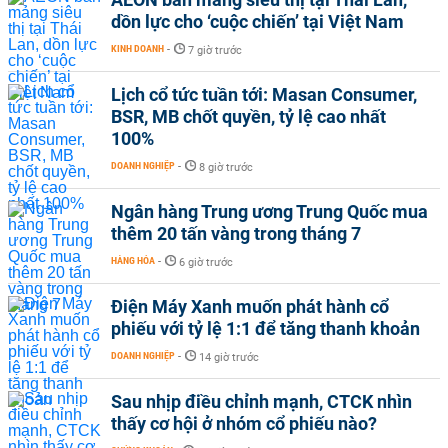
dồn lực cho ‘cuộc chiến’ tại Việt Nam
KINH DOANH
-
7 giờ trước
Lịch cổ tức tuần tới: Masan Consumer,
BSR, MB chốt quyền, tỷ lệ cao nhất
100%
DOANH NGHIỆP
-
8 giờ trước
Ngân hàng Trung ương Trung Quốc mua
thêm 20 tấn vàng trong tháng 7
HÀNG HÓA
-
6 giờ trước
Điện Máy Xanh muốn phát hành cổ
phiếu với tỷ lệ 1:1 để tăng thanh khoản
DOANH NGHIỆP
-
14 giờ trước
Sau nhịp điều chỉnh mạnh, CTCK nhìn
thấy cơ hội ở nhóm cổ phiếu nào?