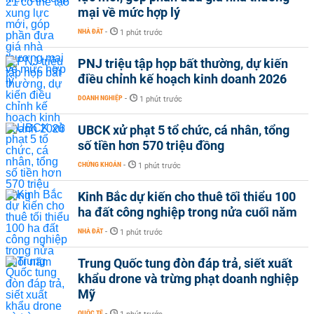
mại về mức hợp lý
NHÀ ĐẤT
-
1 phút trước
PNJ triệu tập họp bất thường, dự kiến
điều chỉnh kế hoạch kinh doanh 2026
DOANH NGHIỆP
-
1 phút trước
UBCK xử phạt 5 tổ chức, cá nhân, tổng
số tiền hơn 570 triệu đồng
CHỨNG KHOÁN
-
1 phút trước
Kinh Bắc dự kiến cho thuê tối thiểu 100
ha đất công nghiệp trong nửa cuối năm
NHÀ ĐẤT
-
1 phút trước
Trung Quốc tung đòn đáp trả, siết xuất
khẩu drone và trừng phạt doanh nghiệp
Mỹ
QUỐC TẾ
-