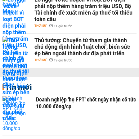
phải nộp thêm hàng trăm triệu USD, Bộ
Tài chính đề xuất miễn áp thuế tối thiểu
toàn cầu
THỜI SỰ
-
11 giờ trước
Thủ tướng: Chuyển từ tham gia thành
chủ động định hình 'luật chơi', biến sức
ép bên ngoài thành dư địa phát triển
THỜI SỰ
-
19 giờ trước
Tin mới
Doanh nghiệp 'họ FPT' chốt ngày nhận cổ tức
10.000 đồng/cp