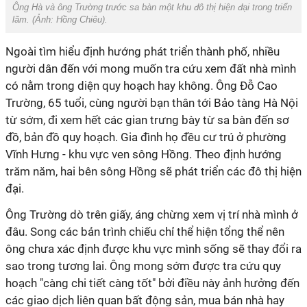
Ông Hà và ông Trường trước sa bàn một khu đô thị hiện đại trong triển
lãm. (Ảnh: Hồng Chiêu).
Ngoài tìm hiểu định hướng phát triển thành phố, nhiều
người dân đến với mong muốn tra cứu xem đất nhà mình
có nằm trong diện quy hoạch hay không. Ông Đỗ Cao
Trường, 65 tuổi, cùng người bạn thân tới Bảo tàng Hà Nội
từ sớm, đi xem hết các gian trưng bày từ sa bàn đến sơ
đồ, bản đồ quy hoạch. Gia đình họ đều cư trú ở phường
Vĩnh Hưng - khu vực ven sông Hồng. Theo định hướng
trăm năm, hai bên sông Hồng sẽ phát triển các đô thị hiện
đại.
Ông Trường dò trên giấy, áng chừng xem vị trí nhà mình ở
đâu. Song các bản trình chiếu chỉ thể hiện tổng thể nên
ông chưa xác định được khu vực mình sống sẽ thay đổi ra
sao trong tương lai. Ông mong sớm được tra cứu quy
hoạch "càng chi tiết càng tốt" bởi điều này ảnh hưởng đến
các giao dịch liên quan bất động sản, mua bán nhà hay