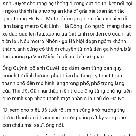
Anh Quyết cho rằng hệ thống đường sắt đô thị kết nối nội
- ngoại thành là phương án khả dĩ giải bài toán ách tắc
giao thông Hà Nội. Một số đồng nghiệp của anh hiện đi
làm bằng metro Cát Linh - Hà Đông. Có người mang theo
xe đạp gấp lên tàu, xuống ga Cát Linh rồi đến cơ quan rất
tiện lợi. Nếu metro Nhổn - ga Hà Nội đoạn ngầm khánh
thành, anh cũng có thể di chuyển từ nhà đến ga Nhổn, bắt
tàu xuống ga Văn Miếu rồi đi bộ đến cơ quan.
Ông Quỳnh, bố anh Quyết, dò dẫm xem từng bản quy
hoạch từ định hướng phát triển hạ tầng kỹ thuật toàn
thành phố đến mô hình làng trong phố, phố trong làng
của Thủ đô. Gần hai thập niên trước ông từng chứng kiến
quê mình sáp nhập thành một phần của Thủ đô Hà Nội.
"Đi xem cho biết, 86 tuổi rồi, mình cũng khó hưởng thụ
được thành quả trăm năm nhưng cũng rất kỳ vọng cho
con cháu mai sau", ông nói.