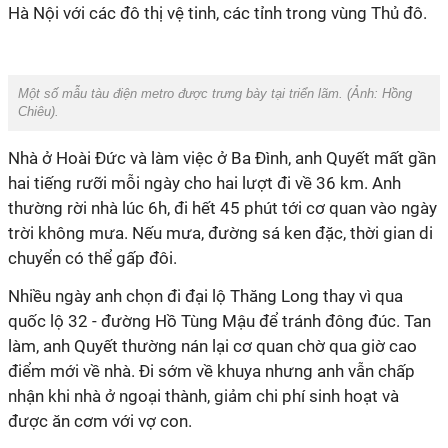
Hà Nội với các đô thị vệ tinh, các tỉnh trong vùng Thủ đô.
Một số mẫu tàu điện metro được trưng bày tại triển lãm. (Ảnh: Hồng
Chiêu).
Nhà ở Hoài Đức và làm việc ở Ba Đình, anh Quyết mất gần
hai tiếng rưỡi mỗi ngày cho hai lượt đi về 36 km. Anh
thường rời nhà lúc 6h, đi hết 45 phút tới cơ quan vào ngày
trời không mưa. Nếu mưa, đường sá ken đặc, thời gian di
chuyển có thể gấp đôi.
Nhiều ngày anh chọn đi đại lộ Thăng Long thay vì qua
quốc lộ 32 - đường Hồ Tùng Mậu để tránh đông đúc. Tan
làm, anh Quyết thường nán lại cơ quan chờ qua giờ cao
điểm mới về nhà. Đi sớm về khuya nhưng anh vẫn chấp
nhận khi nhà ở ngoại thành, giảm chi phí sinh hoạt và
được ăn cơm với vợ con.