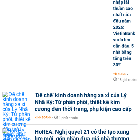
nhập lãi
thuần cao
nhất nửa
đầu năm
2026:
VietinBank
vươn lên
dẫn đầu, 5
nhà băng
tăng trên
30%
TÀI CHÍNH
-
13 giờ trước
'Đế chế’ kinh doanh hàng xa xỉ của Lý
Nhã Kỳ: Từ phân phối, thiết kế kim
cương đến thời trang, phụ kiện cao cấp
KINH DOANH
-
1 phút trước
HoREA: Nghị quyết 21 có thể tạo xung
lực mới, góp phần đưa giá nhà thương