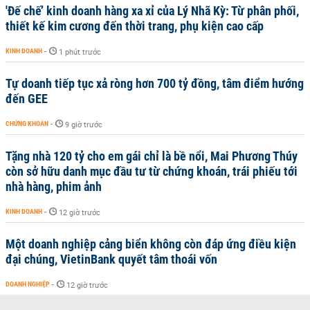
'Đế chế’ kinh doanh hàng xa xỉ của Lý Nhã Kỳ: Từ phân phối,
thiết kế kim cương đến thời trang, phụ kiện cao cấp
KINH DOANH
-
1 phút trước
Tự doanh tiếp tục xả ròng hơn 700 tỷ đồng, tâm điểm hướng
đến GEE
CHỨNG KHOÁN
-
9 giờ trước
Tặng nhà 120 tỷ cho em gái chỉ là bề nổi, Mai Phương Thúy
còn sở hữu danh mục đầu tư từ chứng khoán, trái phiếu tới
nhà hàng, phim ảnh
KINH DOANH
-
12 giờ trước
Một doanh nghiệp cảng biển không còn đáp ứng điều kiện
đại chúng, VietinBank quyết tâm thoái vốn
DOANH NGHIỆP
-
12 giờ trước