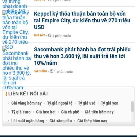
1 phút trước
Keppel ký thỏa thuận bán toàn bộ vốn
tại Empire City, dự kiến thu về 270 triệu
USD
NHÀ ĐẤT
-
1 phút trước
Sacombank phát hành ba đợt trái phiếu
thu về hơn 3.600 tỷ, lãi suất trả lên tới
10%/năm
TÀI CHÍNH
-
1 phút trước
LIÊN KẾT NỔI BẬT
Giá vàng hôm nay
Tỷ giá ngoại tệ
Tỷ giá usd
Tỷ giá yen
Tỷ giá euro
Giá heo hơi
Giá cà phê
Giá tiêu hôm nay
Lãi suất ngân hàng
Giá xăng dầu
Giá thép hôm nay
Giá sầu riêng
Giá thịt heo
Giá gạo
Giá cao su