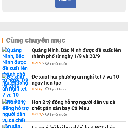
Cùng chuyên mục
Quảng Ninh, Bắc Ninh được đề xuất lên
thành phố từ ngày 1/9 và 20/9
THỜI SỰ
-
1 phút trước
Đề xuất hai phương án nghỉ tết 7 và 10
ngày liên tục
THỜI SỰ
-
1 phút trước
Hơn 2 tỷ đồng hỗ trợ người dân vụ cá
chết gần sân bay Cà Mau
THỜI SỰ
-
1 phút trước
Lo ngại 'vỡ kế hoạch' vì loạt BOT điện