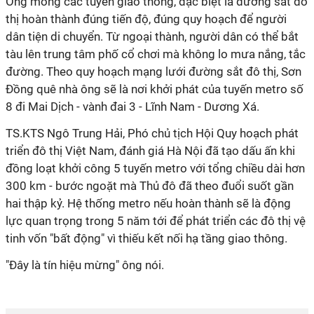
Ông mong các tuyến giao thông, đặc biệt là đường sắt đô
thị hoàn thành đúng tiến độ, đúng quy hoạch để người
dân tiện di chuyển. Từ ngoại thành, người dân có thể bắt
tàu lên trung tâm phố cổ chơi mà không lo mưa nắng, tắc
đường. Theo quy hoạch mạng lưới đường sắt đô thị, Sơn
Đồng quê nhà ông sẽ là nơi khởi phát của tuyến metro số
8 đi Mai Dịch - vành đai 3 - Lĩnh Nam - Dương Xá.
TS.KTS Ngô Trung Hải, Phó chủ tịch Hội Quy hoạch phát
triển đô thị Việt Nam, đánh giá Hà Nội đã tạo dấu ấn khi
đồng loạt khởi công 5 tuyến metro với tổng chiều dài hơn
300 km - bước ngoặt mà Thủ đô đã theo đuổi suốt gần
hai thập kỷ. Hệ thống metro nếu hoàn thành sẽ là động
lực quan trọng trong 5 năm tới để phát triển các đô thị vệ
tinh vốn "bất động" vì thiếu kết nối hạ tầng giao thông.
"Đây là tín hiệu mừng" ông nói.