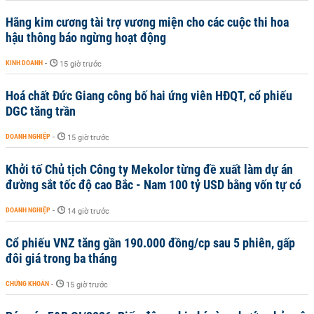
Hãng kim cương tài trợ vương miện cho các cuộc thi hoa
hậu thông báo ngừng hoạt động
KINH DOANH
-
15 giờ trước
Hoá chất Đức Giang công bố hai ứng viên HĐQT, cổ phiếu
DGC tăng trần
DOANH NGHIỆP
-
15 giờ trước
Khởi tố Chủ tịch Công ty Mekolor từng đề xuất làm dự án
đường sắt tốc độ cao Bắc - Nam 100 tỷ USD bằng vốn tự có
DOANH NGHIỆP
-
14 giờ trước
Cổ phiếu VNZ tăng gần 190.000 đồng/cp sau 5 phiên, gấp
đôi giá trong ba tháng
CHỨNG KHOÁN
-
15 giờ trước