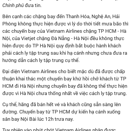
Chính phủ
đưa tin.
Bên cạnh các chặng bay đến Thanh Hóa, Nghệ An, Hải
Phòng không thực hiện được vì lý do thời tiết mưa bão thì
các chuyến bay của Vietnam Airlines chặng
TP HCM
- Hà
Nội, của Vietjet chặng Đà Nẵng - Hà Nội đều không thực
hiện được do TP Hà Nội quy định bắt buộc hành khách
phải cách ly tập trung sau khi hạ cánh nhưng chưa đưa ra
hướng dẫn cách ly tập trung cụ thể.
Đại diện Vietnam Airlines cho biết mặc dù đã được chấp
thuận khai thác một chuyến bay khứ hồi chở khách từ
TP
HCM
đi Hà Nội nhưng chuyến bay đã không thể thực hiện
được vì Hà Nội chưa thống nhất về việc cách ly tập trung.
Cụ thể, hãng đã bán hết vé và khách cũng sẵn sàng lên
đường. Chuyến bay từ
TP HCM
dự kiến hạ cánh xuống
sân bay Nội Bài lúc 12h trưa nay.
Tuy nhiên vào phút chót Vietnam Airlines nhận được