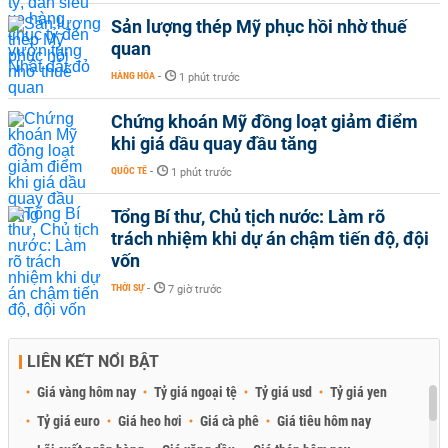
Sản lượng thép Mỹ phục hồi nhờ thuế
quan
HÀNG HÓA
-
1 phút trước
Chứng khoán Mỹ đồng loạt giảm điểm
khi giá dầu quay đầu tăng
QUỐC TẾ
-
1 phút trước
Tổng Bí thư, Chủ tịch nước: Làm rõ
trách nhiệm khi dự án chậm tiến độ, đội
vốn
THỜI SỰ
-
7 giờ trước
LIÊN KẾT NỔI BẬT
Giá vàng hôm nay
Tỷ giá ngoại tệ
Tỷ giá usd
Tỷ giá yen
Tỷ giá euro
Giá heo hơi
Giá cà phê
Giá tiêu hôm nay