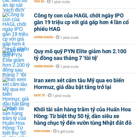
THỜI SỰ
-
1 phút trước
Công ty con của HAGL chốt ngày IPO
gần 19 triệu cp với giá gấp hơn 4 lần cổ
phiếu HAG
CHỨNG KHOÁN
-
1 phút trước
Quy mô quỹ PYN Elite giảm hơn 2.100
tỷ đồng sau tháng 7 ‘tồi tệ’
CHỨNG KHOÁN
-
1 phút trước
Iran xem xét cấm tàu Mỹ qua eo biển
Hormuz, giá dầu bật tăng trở lại
QUỐC TẾ
-
1 phút trước
Khối tài sản hàng trăm tỷ của Huấn Hoa
Hồng: Từ biệt thự 50 tỷ, dàn siêu xe
hàng chục tỷ đến vườn tùng Nhật đắt đỏ
KINH DOANH
-
5 giờ trước