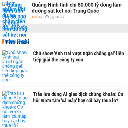
Quảng Ninh tính chi 80.000 tỷ đồng làm
đường sắt kết nối Trung Quốc
THỜI SỰ
-
7 giờ trước
Tin mới
Chủ show 'Anh trai vượt ngàn chông gai' liên
tiếp giải thế công ty con
Trào lưu dùng AI giao dịch chứng khoán: Cơ
hội vươn tầm 'cá mập' hay cái bẫy thua lỗ?