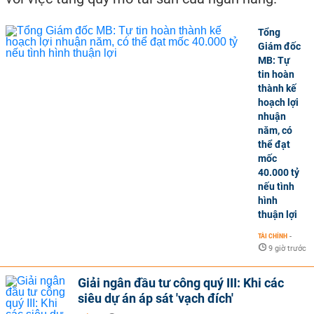
Tổng
Giám đốc
MB: Tự
tin hoàn
thành kế
hoạch lợi
nhuận
năm, có
thể đạt
mốc
40.000 tỷ
nếu tình
hình
thuận lợi
TÀI CHÍNH
-
9 giờ trước
Giải ngân đầu tư công quý III: Khi các
siêu dự án áp sát 'vạch đích'