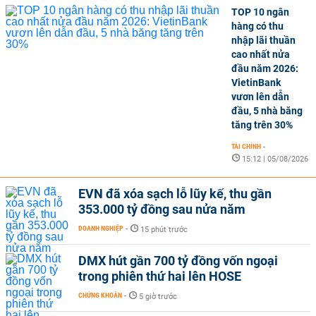
TOP 10 ngân
hàng có thu
nhập lãi thuần
cao nhất nửa
đầu năm 2026:
VietinBank
vươn lên dẫn
đầu, 5 nhà băng
tăng trên 30%
TÀI CHÍNH
-
15:12 | 05/08/2026
EVN đã xóa sạch lỗ lũy kế, thu gần
353.000 tỷ đồng sau nửa năm
DOANH NGHIỆP
-
15 phút trước
DMX hút gần 700 tỷ đồng vốn ngoại
trong phiên thứ hai lên HOSE
CHỨNG KHOÁN
-
5 giờ trước