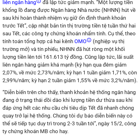
liên ngân hàng
đã lập tức giảm mạnh. “Một lượng tiền
khổng lồ đang được Ngân hàng Nhà nước (NHNN) hút về
sau khi hoàn thành nhiệm vụ giữ ổn định thanh khoản
trước Tết”, cập nhật bản tin thị trường tiền tệ tuần thứ hai
sau Tết, các công ty chứng khoán nhẩm tính. Cụ thể, theo
tính toán tổng hợp cả hai kênh
OMO
(nghiệp vụ thị
trường mở) và tín phiếu, NHNN đã hút ròng một khối
lượng tiền lên tới 161.613 tỷ đồng. Cũng lập tức, lãi suất
liên ngân hàng giảm khá mạnh (kỳ hạn qua đêm giảm
2,07%, về mức 2,73%/năm; kỳ hạn 1 tuần giảm 1,71%, còn
2,99%/năm; kỳ hạn 2 tuần giảm 1,55% về mức 3,2%/năm).
“Diễn biến trên cho thấy, thanh khoản hệ thống ngân hàng
đang ở trạng thái dồi dào khi lượng tiền dư thừa sau khi
đáp ứng hết các nhu cầu chi tiêu dịp Tết đã nhanh chóng
quay trở lại hệ thống. Chúng tôi dự báo diễn biến này có
thể sẽ tiếp tục duy trì trong 2-3 tuần tới”, ngày 15/2, công
ty chứng khoán MB cho hay.