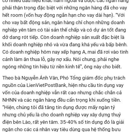
có nhiều dấu hiệu khác năm ngoái và buộc các ngân hàng
phải thận trọng đặc biệt với những ngân hàng đã cho vay
hết room (vốn huy động ngắn hạn cho vay dài hạn). “Với
cho vay bất động sản, ngân hàng chỉ chọn những doanh
nghiệp yên tâm có tài sản thế chấp và có dự án tốt đang
dở dang rót tiếp. Còn doanh nghiệp sản xuất đặc biệt là
khối doanh nghiệp nhỏ và vừa đang khá yếu và bấp bênh.
Có doanh nghiệp hôm nay xếp hạng A, mai đã rơi vào tình
cảnh làm ăn thua lỗ, gây nợ xấu. Nói chung, phải nghe
ngóng những tín hiệu từ nền kinh tế”, ông này cho biết.
Theo bà Nguyễn Ánh Vân, Phó Tổng giám đốc phụ trách
nguồn của LienVietPostBank, hiện nhu cầu tín dụng vay
vốn của doanh nghiệp vẫn rất cao nhưng chắc chắn cả
NHNN và các ngân hàng đều cẩn trọng khi xuống tiền.
“Hiện, chúng tôi đã tăng tín dụng được mấy ngàn tỷ
nhưng chủ yếu là cho doanh nghiệp vay xây dựng thuỷ
điện bên Lào, rất yên tâm. 35-40% số tín dụng đó là giải
ngân cho các cá nhân vay tiêu dùng qua hệ thống bưu