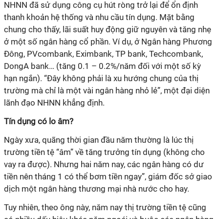
NHNN đã sử dụng công cụ hút ròng trở lại để ổn định
thanh khoản hệ thống và nhu cầu tín dụng. Mặt bằng
chung cho thấy, lãi suất huy động giữ nguyên và tăng nhẹ
ở một số ngân hàng cổ phần. Ví dụ, ở Ngân hàng Phương
Đông, PVcombank, Eximbank, TP bank, Techcombank,
DongA bank… (tăng 0.1 – 0.2%/năm đối với một số kỳ
hạn ngắn). “Đây không phải là xu hướng chung của thị
trường mà chỉ là một vài ngân hàng nhỏ lẻ”, một đại diện
lãnh đạo NHNN khẳng định.
Tín dụng có lo âm?
Ngày xưa, quãng thời gian đầu năm thường là lúc thị
trường tiền tệ “âm” về tăng trưởng tín dụng (không cho
vay ra được). Nhưng hai năm nay, các ngân hàng có dư
tiền nên tháng 1 có thể bơm tiền ngay”, giám đốc sở giao
dịch một ngân hàng thương mại nhà nước cho hay.
Tuy nhiên, theo ông này, năm nay thị trường tiền tệ cũng