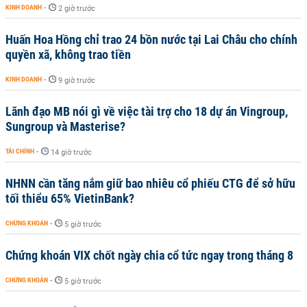
KINH DOANH
-
2 giờ trước
Huấn Hoa Hồng chỉ trao 24 bồn nước tại Lai Châu cho chính
quyền xã, không trao tiền
KINH DOANH
-
9 giờ trước
Lãnh đạo MB nói gì về việc tài trợ cho 18 dự án Vingroup,
Sungroup và Masterise?
TÀI CHÍNH
-
14 giờ trước
NHNN cần tăng nắm giữ bao nhiêu cổ phiếu CTG để sở hữu
tối thiểu 65% VietinBank?
CHỨNG KHOÁN
-
5 giờ trước
Chứng khoán VIX chốt ngày chia cổ tức ngay trong tháng 8
CHỨNG KHOÁN
-
5 giờ trước