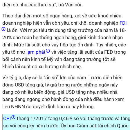
điện có nhu cầu thực sự”, bà Vân nói.
Theo đại diện một số ngân hàng, xét về sức khoẻ nhiều
doanh nghiệp hiện vẫn còn yếu, chỉ khối doanh nghiệp
FDI
là ổn. Với mục tiêu tín dụng tăng trưởng của năm là 18-
20% cho toàn hệ thống ngân hàng, giới kinh doanh nhận
định: Mức lãi suất cho vay tiếp tục ổn định. Tuy nhiên, các
yếu tố như
lạm phát
và việc tăng lãi suất của FED trong
bối cảnh nền kinh tế Mỹ vẫn đang tăng trưởng tốt sẽ
khiến lãi suất có xu hướng nhích nhẹ.
Về tỷ giá, đây sẽ là “ẩn số” lớn của năm. Trước diễn biến
đồng USD tăng giá, tỷ giá trong nước những ngày này
đang có nhiều biến động, giá USD tăng nhẹ, nhiều nhà
băng đang ngóng chờ hành động của nhà điều hành xem
liệu NHNN có quyết định bán ra hay không.
CPI
tháng 1/2017 tăng 0,46% so với tháng trước và tăn
so với cùng kỳ năm trước. Ủy ban Giám sát tài chính Quốc