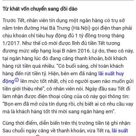
Từ khát vốn chuyển sang dồi dào
Trước Tết, nhân viên tín dụng một ngân hàng có trụ sở
nằm trên đường Hai Bà Trưng (Hà Nội) gọi điện than phải
chịu khoán chỉ tiêu huy động đủ 1 tỷ đồng trong tháng
1/2017. Như thế cô mới được lĩnh đủ tiền Tết tương
đương mức xếp hạng loại B năm 2016. Lý do, theo cô này,
tại ngân hàng lúc đó đang căng thanh khoản, bởi khách
hàng rút tiền quá nhiều. “Có buổi sáng, chỉ toàn khách
hàng đến rút tiền tỷ. Hiện, bên em đã nâng
lãi suất huy
động
lên mức tốt nhất, chị có người quen nào muốn gửi
tiền giới thiệu nhé”, cô nhân viên nói. Ngày đầu sau Tết đi
làm nhận được điện thoại cũng của cô này gọi thông tin:
“Bọn em đã mở cửa tín dụng rồi, chị biết ai có nhu cầu vay
mà là khách hàng tốt thì mời sang ngân hàng em”.
Cùng thời điểm, diễn biến trên thị trường tiền tệ ghi nhận:
Sau chuỗi ngày căng về thanh khoản, vừa Tết ra,
lãi suất