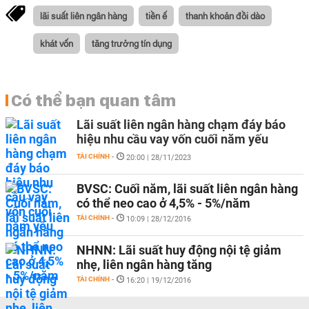
lãi suất liên ngân hàng
tiền ế
thanh khoản đồi dào
khát vốn
tăng trưởng tín dụng
Có thể bạn quan tâm
Lãi suất liên ngân hàng chạm đáy báo
hiệu nhu cầu vay vốn cuối năm yếu
TÀI CHÍNH
-
20:00 | 28/11/2023
BVSC: Cuối năm, lãi suất liên ngân hàng
có thể neo cao ở 4,5% - 5%/năm
TÀI CHÍNH
-
10:09 | 28/12/2016
NHNN: Lãi suất huy động nội tệ giảm
nhẹ, liên ngân hàng tăng
TÀI CHÍNH
-
16:20 | 19/12/2016