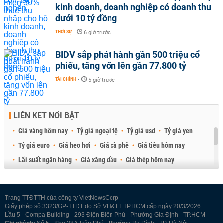
kinh doanh, doanh nghiệp có doanh thu
dưới 10 tỷ đồng
THỜI SỰ
-
6 giờ trước
BIDV sắp phát hành gần 500 triệu cổ
phiếu, tăng vốn lên gần 77.800 tỷ
TÀI CHÍNH
-
5 giờ trước
LIÊN KẾT NỔI BẬT
Giá vàng hôm nay
Tỷ giá ngoại tệ
Tỷ giá usd
Tỷ giá yen
Tỷ giá euro
Giá heo hơi
Giá cà phê
Giá tiêu hôm nay
Lãi suất ngân hàng
Giá xăng dầu
Giá thép hôm nay
Giá sầu riêng
Giá thịt heo
Giá gạo
Giá cao su
Best Retail Brokers
Diễn đàn đầu tư Việt Nam 2026
Trang TTĐTTH của công ty VietNewsCorp
Giấy phép số 3323/GP-TTĐT do Sở VH&TT TP.HCM cấp ngày 20/3/2026
Lầu 5 - Compa Building - 293 Điện Biên Phủ - Phường Gia Định - TP.HCM