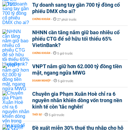
Tự doanh sang tay gần 700 tỷ đồng cổ
phiếu DMX cho ai?
CHỨNG KHOÁN
-
27 phút trước
NHNN cần tăng nắm giữ bao nhiêu cổ
phiếu CTG để sở hữu tối thiểu 65%
VietinBank?
CHỨNG KHOÁN
-
5 giờ trước
VNPT nắm giữ hơn 62.000 tỷ đồng tiền
mặt, ngang ngửa MWG
DOANH NGHIỆP
-
5 giờ trước
Chuyên gia Phạm Xuân Hoè chỉ ra 6
nguyên nhân khiến dòng vốn trong nền
kinh tế còn 'tắc nghẽn'
THỜI SỰ
-
5 giờ trước
Đề xuất miễn 30% thuế thu nhập cho hộ